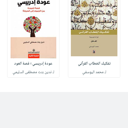
تفكيك الخطاب القرآني
عودة إدريسي ؛ قصة العود
لـ محمد اليوسفي
لـ ندين بنت مصطفى السليمي