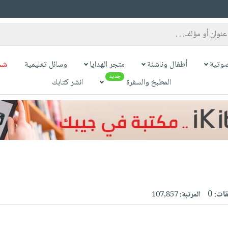
وتية
أطفال وناشئة
متجر الهدايا
وسائل تعليمية
شح
جديد
المطبخ والسفرة
انشر كتابك
قات:
0
المرتبة:
107,857