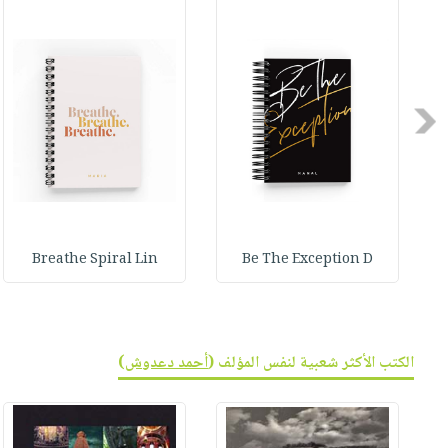
صابون
فيديوهات
عربة
أطفال
أسئلة
التسوق
مناسبات
يتكرر
طرحها
نشرة
Previous
الإصدارات
خدمات
نيل
وفرات
انشر
كتابك
Breathe Spiral Lin
Be The Exception D
تواصل
معنا
الكتب الأكثر شعبية لنفس المؤلف (
أحمد دعدوش
)