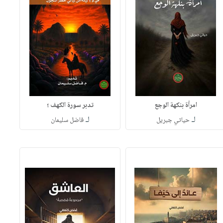
امرأة بنكهة الوجع
تدبر سورة الكهف ؛
لـ
لـ
حياتي جبريل
فاضل سليمان