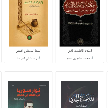
أحكام الأطعمة الأش
الخط المحظري الشنق
لـ
لـ
محمد سالم بن محم
ولد متالي لمرابط