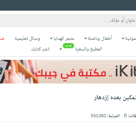
وتية
أطفال وناشئة
متجر الهدايا
وسائل تعليمية
شح
جديد
المطبخ والسفرة
انشر كتابك
تمكين بعده إزدهار
قات:
0
المرتبة:
310,362