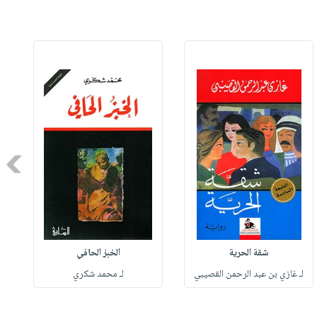
Next
شقة الحرية
الخبز الحافي
لـ غازي بن عبد الرحمن القصيبي
لـ محمد شكري
ل