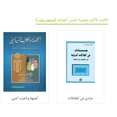
صابون
فيديوهات
عربة
أطفال
أسئلة
التسوق
مناسبات
يتكرر
الكتب الأكثر شعبية لنفس المؤلف (
محمد منذر
)
طرحها
نشرة
الإصدارات
خدمات
نيل
وفرات
انشر
كتابك
تواصل
معنا
مبادئ في العلاقات
الجبهة والحزب السي