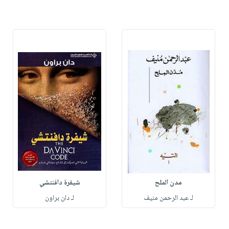
مدن الملح
شيفرة دافنتشي
لـ عبد الرحمن منيف
لـ دان براون