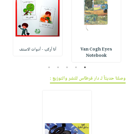
Van Cogh Eyes
أنا أركب - أدوات الاستف
 1
Notebook
5
4
3
2
1
وصلنا حديثاً لـ دار قرطاس للنشر والتوزيع :