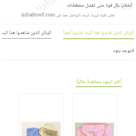
العناية
الأكثر
شحن
الخلايا
بكل
قوة
حتى
تفشل
مخططاته.
أدوات
بالأسنان
مبيعاً
مجاني
info@nwf.com
لطلب كميّة كبيرة، الرجاء التواصل معنا على
المائدة
الحمية
العودة
بنود
الأوعية
والتغذية
للمدارس
الزبائن الذين اشتروا هذا البند اشتروا أيضاً
الزبائن الذين شاهدوا هذا البند
مختارة
والتخزين
اشتراكات
اكسسوارات
أدوات
كتب
كل
بحث
لايوجد بنود
المطبخ
الاشتراكات
اكسسوارات
متقدم
منزلية
صندوق
القراءة
اكسسوارات
نيل
أكثر البنود مشاهدةً حالياً:
iKitab
ملابس
وفرات
بلا
مطرزات
حدود
عن
حقائب
حسابك
الشركة
حلي
لائحة
سياسة
عناية
الأمنيات
الشركة
بالذات