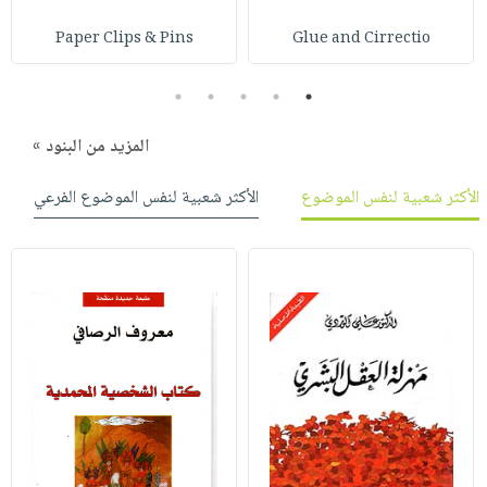
صابون
فيديوهات
عربة
Paper Clips & Pins
Glue and Cirrectio
أطفال
أسئلة
التسوق
مناسبات
يتكرر
5
4
3
2
1
طرحها
نشرة
الإصدارات
خدمات
المزيد من البنود »
نيل
الأكثر شعبية لنفس الموضوع
الأكثر شعبية لنفس الموضوع الفرعي
وفرات
انشر
كتابك
تواصل
معنا