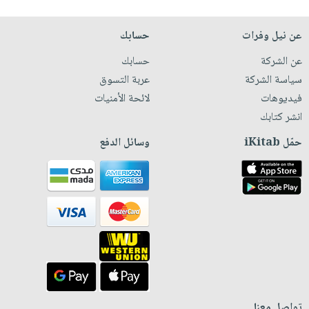
عن نيل وفرات
حسابك
عن الشركة
حسابك
سياسة الشركة
عربة التسوق
فيديوهات
لائحة الأمنيات
انشر كتابك
حمّل iKitab
وسائل الدفع
تواصل معنا