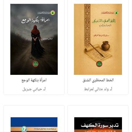
الخط المحظري الشنق
امرأة بنكهة الوجع
لـ
لـ
ولد متالي لمرابط
حياتي جبريل