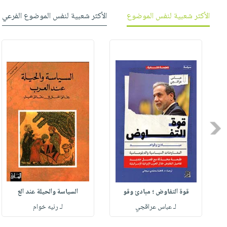
صابون
فيديوهات
عربة
الأكثر شعبية لنفس الموضوع
الأكثر شعبية لنفس الموضوع الفرعي
أطفال
أسئلة
التسوق
مناسبات
يتكرر
طرحها
نشرة
الإصدارات
خدمات
نيل
وفرات
انشر
كتابك
Previous
تواصل
معنا
قوة التفاوض ؛ مبادئ وقو
السياسة والحيلة عند الع
لـ عباس عراقجي
لـ رنيه خوام