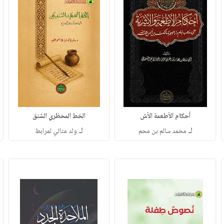
أحكام الأطعمة الأش
الخط المحظري الشنق
لـ
لـ
محمد سالم بن محم
ولد متالي لمرابط