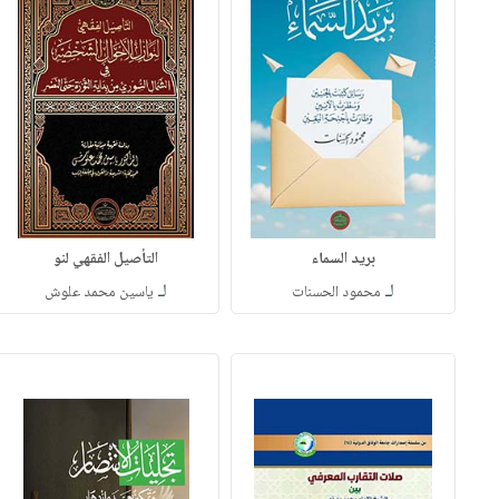
بريد السماء
التأصيل الفقهي لنو
لـ
لـ
محمود الحسنات
ياسين محمد علوش