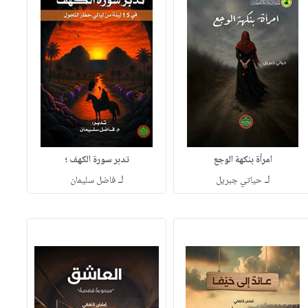
امرأة بنكهة الوجع
تدبر سورة الكهف ؛
لـ
لـ
حياتي جبريل
فاضل سليمان