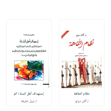
نظام التفاهة
إستهداف أهل السنة ؛ الم
لـ آلان دونو
لـ نبيل خليفة