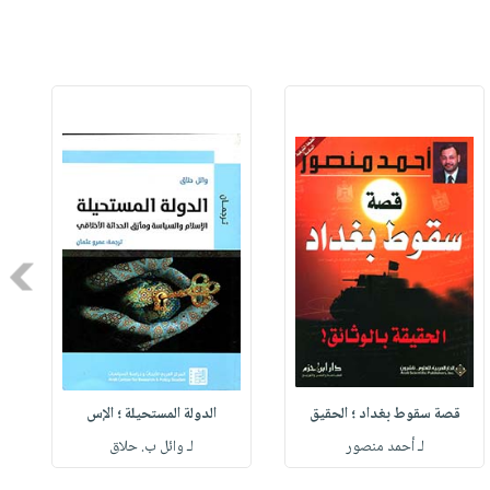
Next
قصة سقوط بغداد ؛ الحقيق
الدولة المستحيلة ؛ الإس
لـ أحمد منصور
لـ وائل ب. حلاق
ل