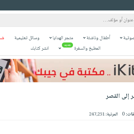
وتية
أطفال وناشئة
متجر الهدايا
وسائل تعليمية
شح
جديد
المطبخ والسفرة
انشر كتابك
ر إلى القصر
قات:
0
المرتبة:
247,251