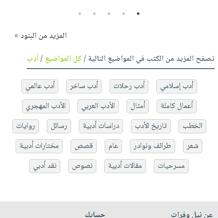
5
4
3
2
1
المزيد من البنود »
تصفح المزيد من الكتب في المواضيع التالية /
كل المواضيع
/
أدب
أدب إسلامي
أدب رحلات
أدب ساخر
أدب عالمي
أعمال كاملة
أمثال
الأدب العربي
الأدب المهجري
الخطب
تاريخ الأدب
دراسات أدبية
رسائل
روايات
شعر
طرائف ونوادر
عام
قصص
مختارات أدبية
مسرحيات
مقالات أدبية
نصوص
نقد أدبي
عن نيل وفرات
حسابك