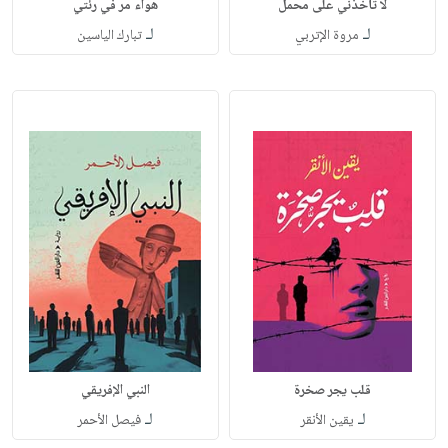
لا تأخذني على محمل
هواء مر في رئتي
لـ
لـ
مروة الإتربي
تبارك الياسين
قلب يجر صخرة
النبي الإفريقي
لـ
لـ
يقين الأنقر
فيصل الأحمر