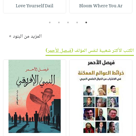
صابون
فيديوهات
Love Yourself Dail
Bloom Where You Ar
عربة
أطفال
أسئلة
التسوق
مناسبات
5
4
3
2
1
يتكرر
طرحها
نشرة
المزيد من البنود »
الإصدارات
خدمات
نيل
الكتب الأكثر شعبية لنفس المؤلف (
فيصل الأحمر
)
وفرات
انشر
كتابك
تواصل
معنا