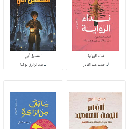
نداء الرواية
القنديل أبي
لـ
لـ
حميد عبد القادر
عبد الرازق بوكبة