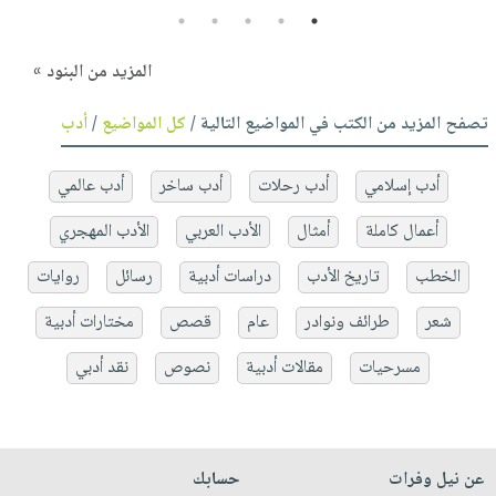
5
4
3
2
1
المزيد من البنود »
تصفح المزيد من الكتب في المواضيع التالية /
كل المواضيع
/
أدب
أدب إسلامي
أدب رحلات
أدب ساخر
أدب عالمي
أعمال كاملة
أمثال
الأدب العربي
الأدب المهجري
الخطب
تاريخ الأدب
دراسات أدبية
رسائل
روايات
شعر
طرائف ونوادر
عام
قصص
مختارات أدبية
مسرحيات
مقالات أدبية
نصوص
نقد أدبي
عن نيل وفرات
حسابك