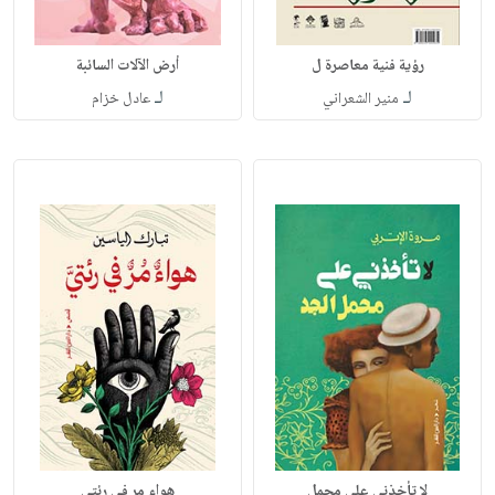
رؤية فنية معاصرة ل
أرض الآلات السائبة
لـ
لـ
منير الشعراني
عادل خزام
لا تأخذني على محمل
هواء مر في رئتي