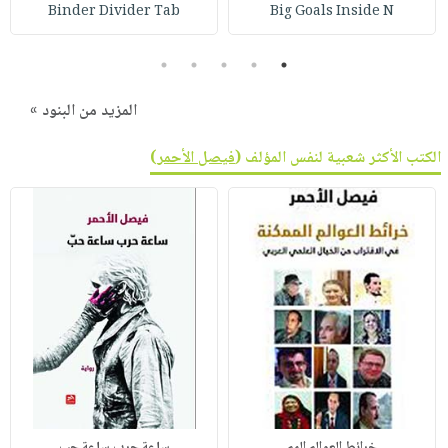
صابون
Binder Divider Tab
Big Goals Inside N
فيديوهات
عربة
أطفال
أسئلة
التسوق
5
4
3
2
1
مناسبات
يتكرر
طرحها
نشرة
المزيد من البنود »
الإصدارات
خدمات
الكتب الأكثر شعبية لنفس المؤلف (
فيصل الأحمر
)
نيل
وفرات
انشر
كتابك
تواصل
معنا