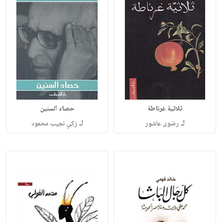
ثلاثية غرناطة
حصاد السنين
لـ
لـ
رضوى عاشور
زكي نجيب محمود