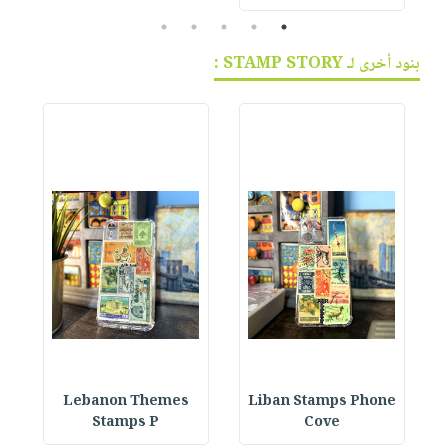
5
4
3
2
1
بنود أخرى لـ STAMP STORY :
Lebanon Themes
Liban Stamps Phone
P
Stamps P
Cove