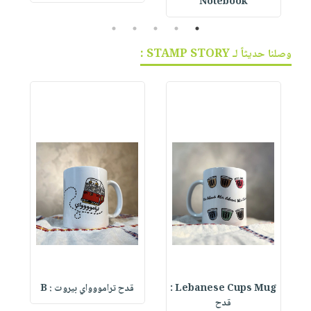
Notebook
5
4
3
2
1
وصلنا حديثاً لـ STAMP STORY :
Lebanese Cups Mug :
قدح ترامووواي بيروت : B
Mug
قدح