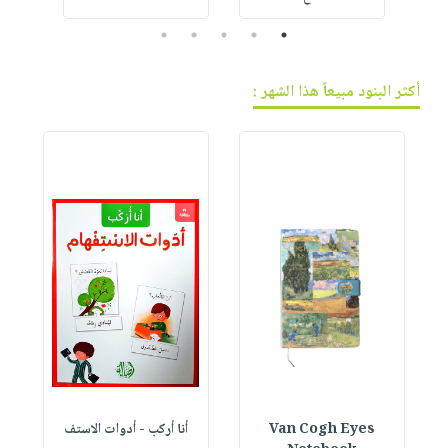
5
4
3
2
1
أكثر البنود مبيعاً هذا الشهر :
Van Cogh Eyes
أنا أركب - أدوات الاستف
 1