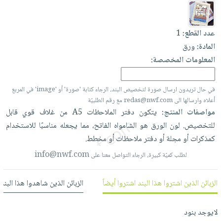
العناية
الأكثر
شحن
أدوات
بالأسنان
مبيعاً
مجاني
المائدة
عدد القطع:
1
الحمية
العودة
بنود
الأوعية
المادة:
ورق
والتغذية
للمدارس
مختارة
والتخزين
اشتراكات
المعلومات المخصصة:
اكسسوارات
أدوات
كتب
كل
بحث
المطبخ
الاشتراكات
في حال تريدون ارسال صورة لتخصيص البند، الرجاء كتابة 'صورة' أو 'image' في المربع
اكسسوارات
متقدم
أعلاه وارسالها الى redas@nwf.com مع رقم الطلبيّة
منزلية
صندوق
مواصفات المنتج:
يتكون
دفتر
الملاحظات
A5
من
غلاف
قوي
قابل
القراءة
اكسسوارات
للتخصيص.
لون
الورق
هو
الشامواه
الفاتح،
مما
يجعله
مناسبًا
للاستخدام
نيل
iKitab
ملابس
كمذكرات
أو
مجلة
أو
دفتر
ملاحظات
أو
مخطط.
وفرات
بلا
مطرزات
info@nwf.com
لطلب كميّة كبيرة، الرجاء التواصل معنا على
حدود
عن
حقائب
حسابك
الشركة
حلي
الزبائن الذين اشتروا هذا البند اشتروا أيضاً
الزبائن الذين شاهدوا هذا البند
لائحة
سياسة
عناية
الأمنيات
الشركة
بالذات
لايوجد بنود