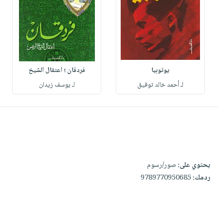
يوتوبيا
فردقان ؛ اعتقال الشيخ
لـ أحمد خالد توفيق
لـ يوسف زيدان
يحتوي على:
صور/رسوم
ردمك:
9789770950685