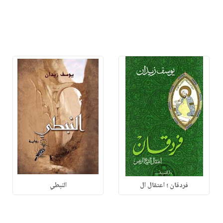
فردقان ؛ اعتقال ال
النبطي