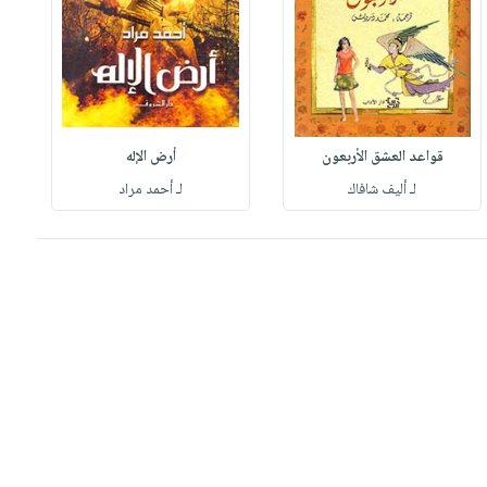
قواعد العشق الأربعون
أرض الإله
لـ أليف شافاك
لـ أحمد مراد