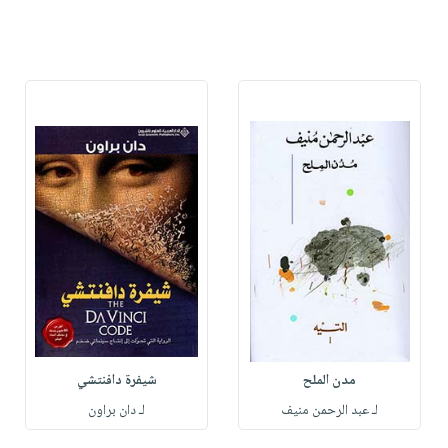
مدن الملح
شيفرة دافنتشي
لـ عبد الرحمن منيف
لـ دان براون