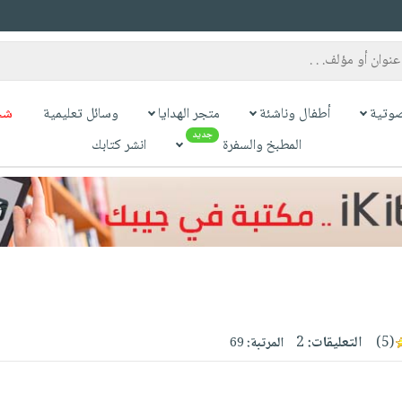
وتية
أطفال وناشئة
متجر الهدايا
وسائل تعليمية
شح
جديد
المطبخ والسفرة
انشر كتابك
(5)
التعليقات:
2
المرتبة:
69