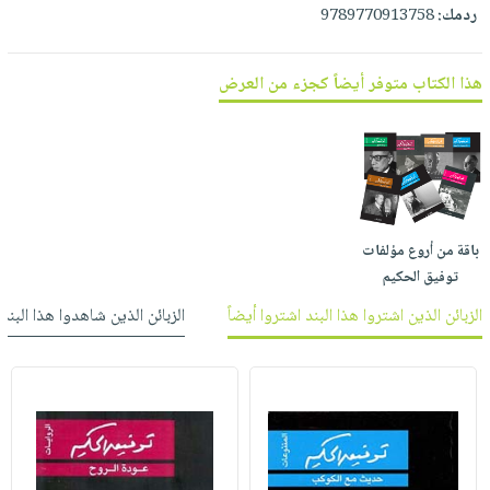
العناية
الأكثر
ردمك:
9789770913758
شحن
أدوات
بالأسنان
مبيعاً
مجاني
المائدة
الحمية
العودة
هذا الكتاب متوفر أيضاً كجزء من العرض
بنود
الأوعية
والتغذية
للمدارس
مختارة
والتخزين
اشتراكات
اكسسوارات
أدوات
كتب
كل
بحث
المطبخ
الاشتراكات
اكسسوارات
متقدم
منزلية
صندوق
باقة من أروع مؤلفات
القراءة
اكسسوارات
توفيق الحكيم
iKitab
ملابس
نيل
الزبائن الذين اشتروا هذا البند اشتروا أيضاً
الزبائن الذين شاهدوا هذا البند
بلا
مطرزات
وفرات
حدود
حقائب
عن
حسابك
حلي
الشركة
عناية
لائحة
سياسة
بالذات
الأمنيات
الشركة