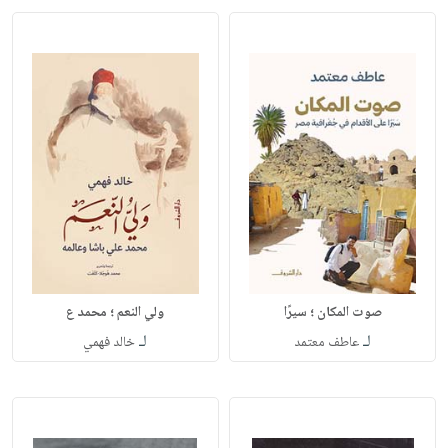
صوت المكان ؛ سيرًا
ولي النعم ؛ محمد ع
لـ
لـ
عاطف معتمد
خالد فهمي