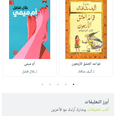
قواعد العشق الأربعون
أم ميمي
لـ أليف شافاك
لـ بلال فضل
5
4
3
2
1
أبرز التعليقات
أكتب تعليقاتك
وشارك أراءك مع الأخرين