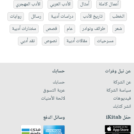
أعمال كاملة
أمثال
الأدب العربي
الأدب المهجري
الخطب
تاريخ الأدب
دراسات أدبية
رسائل
روايات
شعر
طرائف ونوادر
عام
قصص
مختارات أدبية
مسرحيات
مقالات أدبية
نصوص
نقد أدبي
عن نيل وفرات
حسابك
عن الشركة
حسابك
سياسة الشركة
عربة التسوق
فيديوهات
لائحة الأمنيات
انشر كتابك
حمّل iKitab
وسائل الدفع