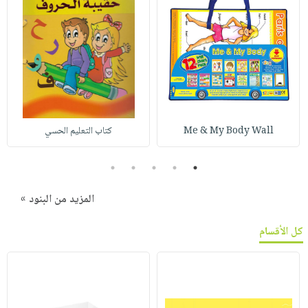
Me & My Body Wall
كتاب التعليم الحسي
5
4
3
2
1
المزيد من البنود »
كل الأقسام