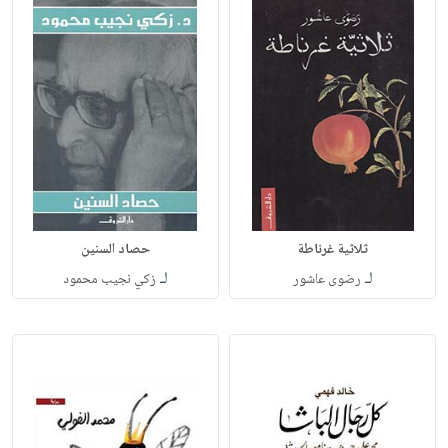
ثلاثية غرناطة
حصاد السنين
لـ
لـ
رضوى عاشور
زكي نجيب محمود