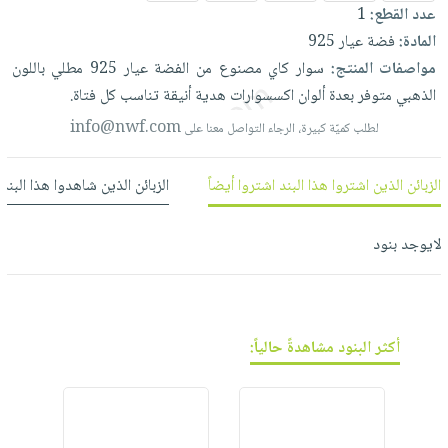
العناية
الأكثر
عدد القطع:
1
شحن
أدوات
بالأسنان
مبيعاً
المادة:
فضة عيار 925
مجاني
المائدة
الحمية
مواصفات المنتج:
سوار
كاي
مصنوع
من
الفضة
عيار
925
مطلي
باللون
العودة
بنود
الأوعية
والتغذية
الذهبي
متوفر
بعدة
ألوان
اكسسوارات
هدية
أنيقة
تناسب
كل
فتاة.
للمدارس
مختارة
والتخزين
اشتراكات
اكسسوارات
info@nwf.com
لطلب كميّة كبيرة، الرجاء التواصل معنا على
أدوات
كتب
كل
بحث
المطبخ
الاشتراكات
اكسسوارات
الزبائن الذين اشتروا هذا البند اشتروا أيضاً
الزبائن الذين شاهدوا هذا البند
متقدم
منزلية
صندوق
القراءة
اكسسوارات
لايوجد بنود
نيل
iKitab
ملابس
وفرات
بلا
مطرزات
حدود
عن
حقائب
حسابك
أكثر البنود مشاهدةً حالياً:
الشركة
حلي
لائحة
سياسة
عناية
الأمنيات
الشركة
بالذات