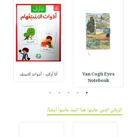
Van Cogh Eyes
أنا أركب - أدوات الاستف
 1
Notebook
5
4
3
2
1
الزبائن الذين عاينوا هذا البند عاينوا أيضاً: