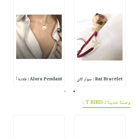
Rai Bracelet : سوار كاي
Alora Pendant : قلادة أ
t
2
1
وصلنا حديثاً لـ T BIRD :