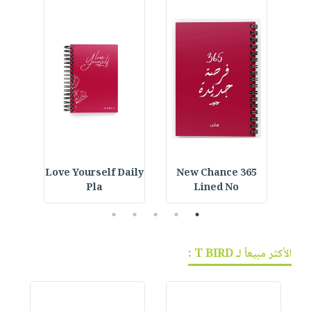
s
Love Yourself Daily
365 New Chance
Spiral Notebook :
Pla
Lined No
5
4
3
2
1
الأكثر مبيعاً لـ T BIRD :