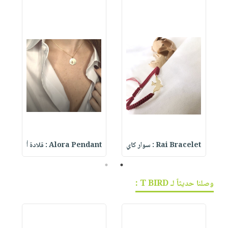
Rai Bracelet : سوار كاي
Alora Pendant : قلادة أ
t
2
1
وصلنا حديثاً لـ T BIRD :