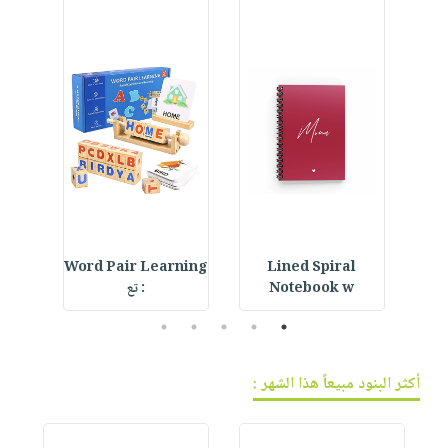
فيديوهات
صابون
عربة
أسئلة
التسوق
أطفال
يتكرر
مناسبات
طرحها
نشرة
الإصدارات
خدمات
نيل
وفرات
انشر
كتابك
تواصل
 Hat
Word Pair Learning
Lined Spiral
معنا
Notebook w
: تع
5
4
3
2
1
أكثر البنود مبيعاً هذا الشهر :