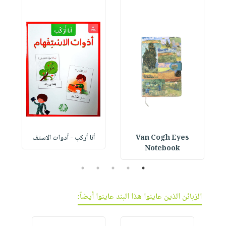
Van Cogh Eyes
أنا أركب - أدوات الاستف
 1
Notebook
5
4
3
2
1
الزبائن الذين عاينوا هذا البند عاينوا أيضاً: