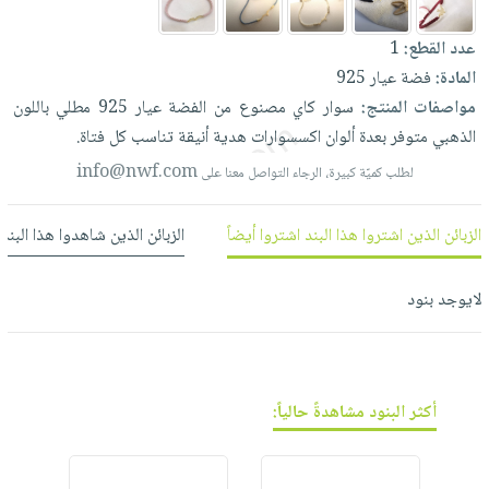
العناية
الأكثر
شحن
أدوات
بالأسنان
مبيعاً
مجاني
عدد القطع:
1
المائدة
الحمية
العودة
المادة:
فضة عيار 925
بنود
الأوعية
والتغذية
للمدارس
مواصفات المنتج:
سوار
كاي
مصنوع
من
الفضة
عيار
925
مطلي
باللون
مختارة
والتخزين
اشتراكات
الذهبي
متوفر
بعدة
ألوان
اكسسوارات
هدية
أنيقة
تناسب
كل
فتاة.
اكسسوارات
أدوات
كتب
كل
info@nwf.com
لطلب كميّة كبيرة، الرجاء التواصل معنا على
بحث
المطبخ
الاشتراكات
اكسسوارات
متقدم
منزلية
صندوق
الزبائن الذين اشتروا هذا البند اشتروا أيضاً
الزبائن الذين شاهدوا هذا البند
القراءة
اكسسوارات
نيل
iKitab
ملابس
لايوجد بنود
وفرات
بلا
مطرزات
حدود
عن
حقائب
حسابك
الشركة
حلي
أكثر البنود مشاهدةً حالياً:
لائحة
سياسة
عناية
الأمنيات
الشركة
بالذات