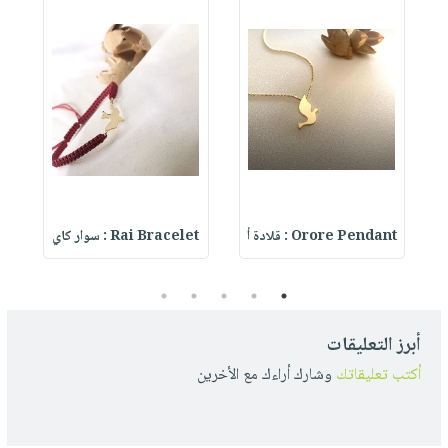
T
Orore Pendant : قلادة أ
Rai Bracelet : سوار كاي
t
5
4
3
2
1
أبرز التعليقات
أكتب تعليقاتك
وشارك أراءك مع الأخرين