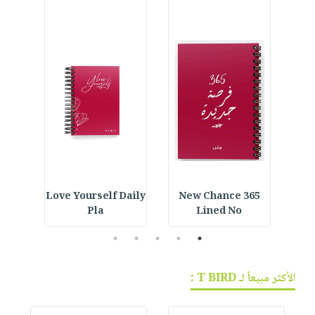
s
Love Yourself Daily
365 New Chance
Spiral Notebook :
Pla
Lined No
5
4
3
2
1
الأكثر مبيعاً لـ T BIRD :