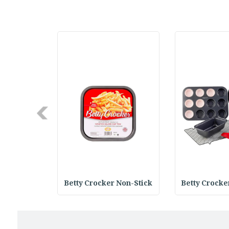
Next
 Round Bak
Betty Crocker Non-Stick
Betty Crocke