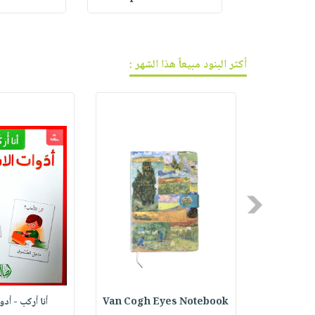
فيديوهات
صابون
عربة
أسئلة
التسوق
أطفال
يتكرر
مناسبات
طرحها
نشرة
أكثر البنود مبيعاً هذا الشهر :
الإصدارات
خدمات
نيل
وفرات
انشر
كتابك
تواصل
معنا
Previous
ف الجر
Van Cogh Eyes Notebook
أنا أركب - أد