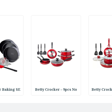
r Baking SE
Betty Crocker – 9pcs No
Betty Croc