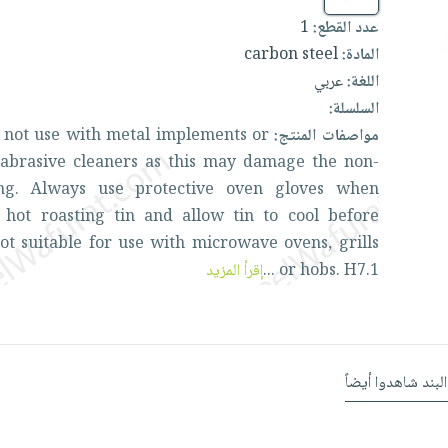
عدد القطع:
1
المادة:
carbon steel
اللغة:
عربي
السلسلة:
مواصفات المنتج:
or
implements
metal
with
use
not
o
h
abrasive
cleaners
as
this
may
damage
the
non-
ing.
Always
use
protective
oven
gloves
when
a
hot
roasting
tin
and
allow
tin
to
cool
before
ot
suitable
for
use
with
microwave
ovens,
grills
H7.1
hobs.
or
...
إقرأ المزيد
البند شاهدوا أيضاً