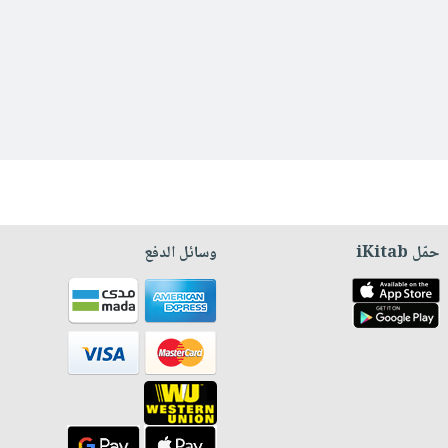
حمّل iKitab
وسائل الدفع