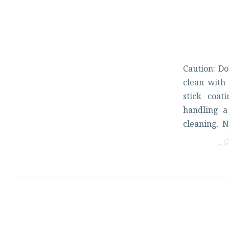
Caution:
D
clean
wit
stick
coat
handling
cleaning.
N