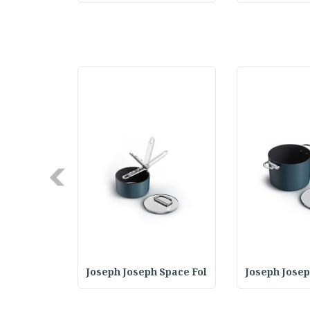
Next
 GrillOut
Joseph Joseph Space Fol
Joseph Josep