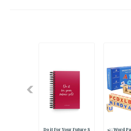
Next
Word : تع
Do it For Your Future S
er pens