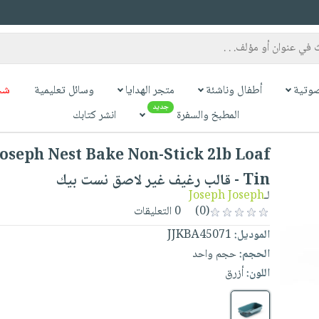
وتية
أطفال وناشئة
متجر الهدايا
وسائل تعليمية
شح
جديد
المطبخ والسفرة
انشر كتابك
Joseph Nest Bake Non-Stick 2lb Loaf
Tin - قالب رغيف غير لاصق نست بيك
لـ
Joseph Joseph
(0)
0 التعليقات
الموديل:
JJKBA45071
الحجم:
حجم واحد
اللون:
أزرق