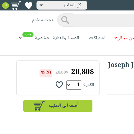
كل المتاجر
0
بحث متقدم
جديد
ن مجاني
اشتراكات
الصحة والعناية الشخصية
Joseph 
20.80$
%20
26.00$
الكمية: