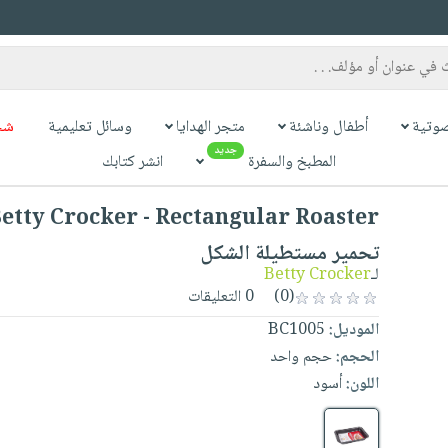
وتية
أطفال وناشئة
متجر الهدايا
وسائل تعليمية
شح
جديد
المطبخ والسفرة
انشر كتابك
تحمير مستطيلة الشكل
لـ
Betty Crocker
(0)
0 التعليقات
الموديل:
BC1005
الحجم:
حجم واحد
اللون:
أسود