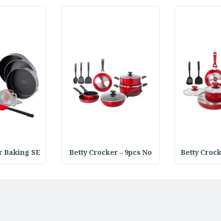
r Baking SE
Betty Crocker – 9pcs No
Betty Croc