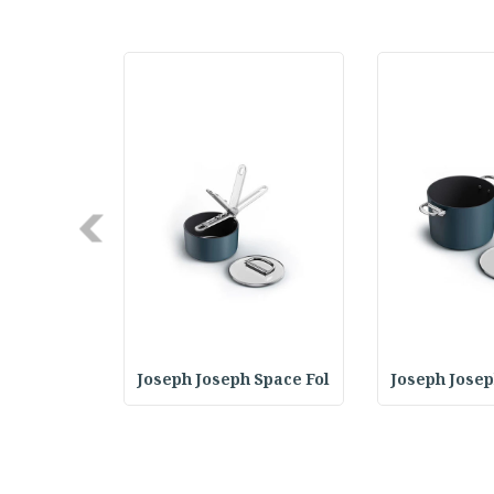
Next
 GrillOut
Joseph Joseph Space Fol
Joseph Josep