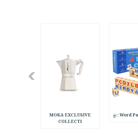
Next
Word : تع
MOKA EXCLUSIVE
Your Future S
COLLECTI