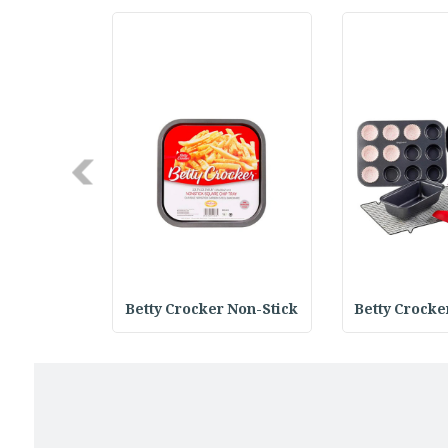
Next
 Round Bak
Betty Crocker Non-Stick
Betty Crocke