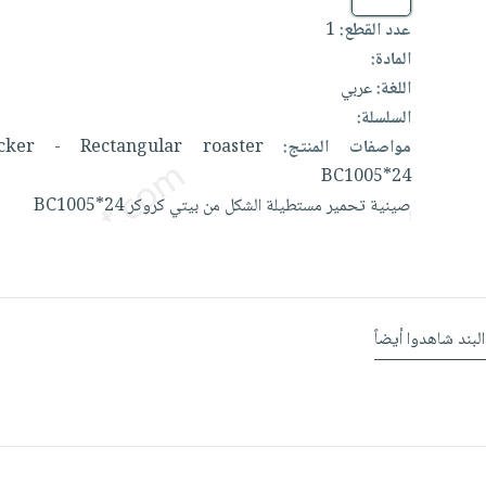
عدد القطع:
1
المادة:
اللغة:
عربي
السلسلة:
مواصفات المنتج:
roaster
Rectangular
-
ocker
BC1005*24
صينية
تحمير
مستطيلة
الشكل
من
بيتي
كروكر
BC1005*24
البند شاهدوا أيضاً