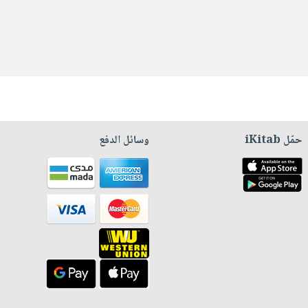
حمّل iKitab
وسائل الدفع