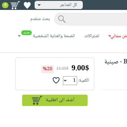
كل المتاجر
0
بحث متقدم
جديد
ن مجاني
اشتراكات
الصحة والعناية الشخصية
Betty Crocker - Rectangular Roaster - صينية
9.00$
%20
11.25$
الكمية: