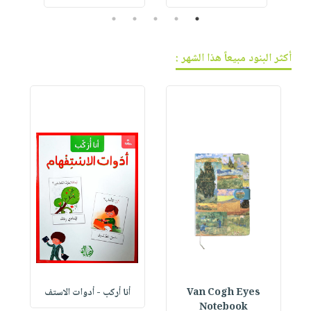
5
4
3
2
1
أكثر البنود مبيعاً هذا الشهر :
Van Cogh Eyes
أنا أركب - أدوات الاستف
 1
Notebook