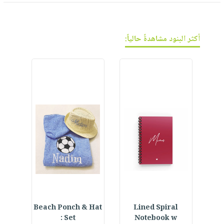
فيديوهات
صابون
عربة
أسئلة
التسوق
أطفال
يتكرر
مناسبات
أكثر البنود مشاهدةً حالياً:
طرحها
نشرة
الإصدارات
خدمات
نيل
وفرات
انشر
كتابك
تواصل
معنا
ning
Beach Ponch & Hat
Lined Spiral
Set :
Notebook w