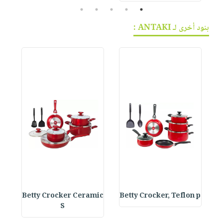
5
4
3
2
1
بنود أخرى لـ ANTAKI :
s
Betty Crocker Ceramic
Betty Crocker, Teflon p
S