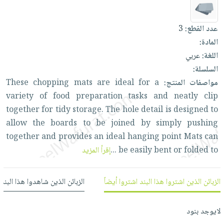
العناية
الأكثر
شحن
أدوات
بالأسنان
مبيعاً
مجاني
المائدة
عدد القطع:
3
الحمية
العودة
بنود
الأوعية
المادة:
والتغذية
للمدارس
مختارة
والتخزين
اللغة:
عربي
اشتراكات
اكسسوارات
السلسلة:
أدوات
كتب
كل
بحث
مواصفات المنتج:
a
for
ideal
are
mats
chopping
These
المطبخ
الاشتراكات
اكسسوارات
متقدم
variety
of
food
preparation
tasks
and
neatly
clip
منزلية
صندوق
together
for
tidy
storage.
The
hole
detail
is
designed
to
القراءة
اكسسوارات
allow
the
boards
to
be
joined
by
simply
pushing
نيل
iKitab
together
and
provides
an
ideal
hanging
point
Mats
can
ملابس
وفرات
بلا
to
folded
or
bent
easily
be
...
إقرأ المزيد
مطرزات
حدود
عن
حقائب
حسابك
الشركة
الزبائن الذين اشتروا هذا البند اشتروا أيضاً
الزبائن الذين شاهدوا هذا البند
حلي
لائحة
سياسة
عناية
الأمنيات
الشركة
لايوجد بنود
بالذات