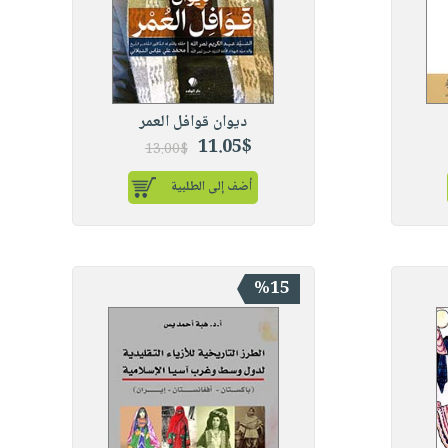
ديوان قوافل ‏العمر
11.05$
13.00$
أضف إلى الطلبية
%15