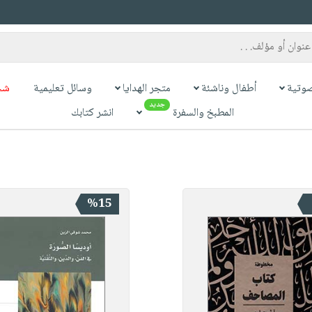
وتية
أطفال وناشئة
متجر الهدايا
وسائل تعليمية
شح
جديد
المطبخ والسفرة
انشر كتابك
%15