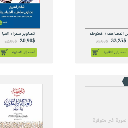
ن المصاحف ؛ خطوطه
تصاوير سمراء العبا
20.90$
33.25$
22.00$
35.00$
أضف إلى الطلبية
أضف إلى الطلبية