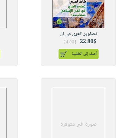
تصاوير العري في ال
22.80$
24.00$
أضف إلى الطلبية