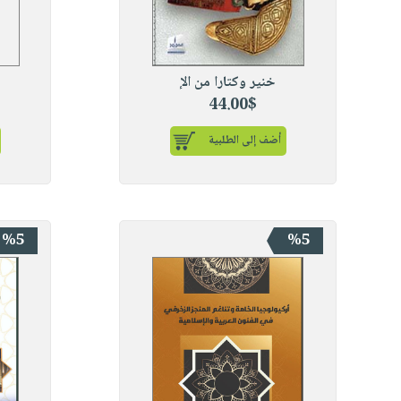
خنير وكتارا من الإ
44.00$
أضف إلى الطلبية
%5
%5