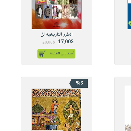
الطرز التاريخية لل
17.00$
20.00$
أضف إلى الطلبية
%5