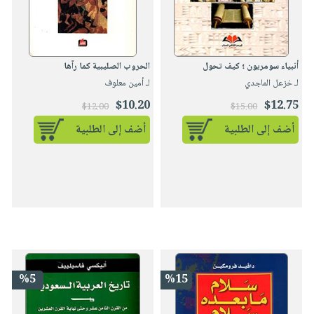
أنبياء سومريون ؛ كيف تحول
الحروب الصليبية كما رآها
لـ خزعل الماجدي
لـ أمين معلوف
$10.20
$12.75
$12.00
$15.00
أضف إلى الطلبية
أضف إلى الطلبية
%5
%15