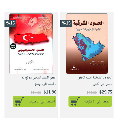
%15
%15
الحدود الشرقية لشبه الجزي
العمق الاستراتيجي موقع تر
لـ جي. بي. كيلي
لـ أحمد داود أوغلو
$11.90
$29.75
$14.00
$35.00
أضف إلى الطلبية
أضف إلى الطلبية