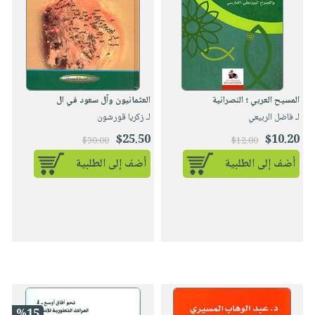
المسيح العربي ؛ النصرانية
العثمانيون وآل سعود في ال
لـ فاضل الربيعي
لـ زكريا قورشون
$25.50
$10.20
$30.00
$12.00
أضف إلى الطلبية
أضف إلى الطلبية
%15