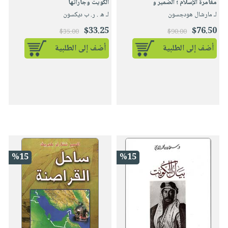
مغامرة الإسلام ؛ الضمير و
الكويت وجاراتها
لـ مارشال هودجسون
لـ ه . ر. ب ديكسون
$33.25
$76.50
$35.00
$90.00
أضف إلى الطلبية
أضف إلى الطلبية
%15
%15