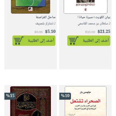
بيان الكويت ؛ سيرة حياة ا
ساحل القراصنة
لـ سلطان بن محمد القاسمي
لـ تشارلز بلجريف
$5.10
$21.25
$6.00
$25.00
أضف إلى الطلبية
أضف إلى الطلبية
%15
%10