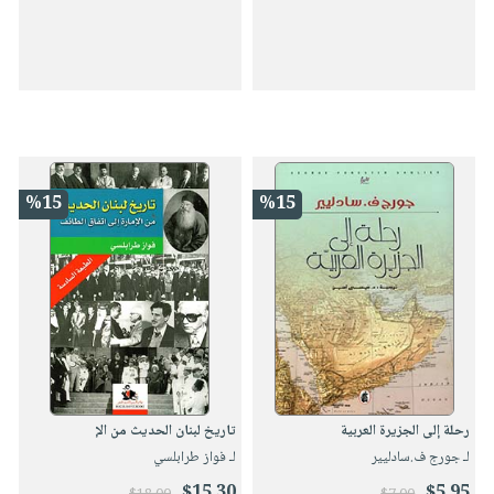
%15
%15
رحلة إلى الجزيرة العربية
تاريخ لبنان الحديث من الإ
لـ جورج ف.سادليير
لـ فواز طرابلسي
$15.30
$5.95