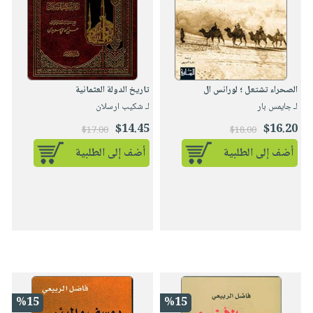
الصحراء تشتعل ؛ لورانس ال
تاريخ الدولة العثمانية
لـ جايمس بار
لـ شكيب ارسلان
$14.45
$16.20
$17.00
$18.00
أضف إلى الطلبية
أضف إلى الطلبية
%15
%15