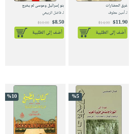
غرق الحضارات
بنو إسرائيل وموسى لم يخرج
لـ أمين معلوف
لـ فاضل الربيعي
$8.50
$11.90
$10.00
$14.00
أضف إلى الطلبية
أضف إلى الطلبية
%10
%5