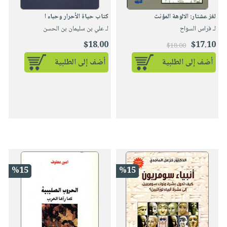
لغز عشتار: الالوهة المؤنث
كتاب حياة الأحرار وحباء ا
لـ فراس السواح
لـ علي بن سليمان بن الحسن
$18.00
$17.10
$18.00
أضف إلى الطلبية
أضف إلى الطلبية
%15
%15