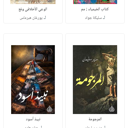
كتاب الخيمياء ; مم
الوعي الأخلاقي وفع
لـ
لـ
سليكة جواد
يورغان هبرماس
المرجومة
نبيذ أسود
لـ
لـ