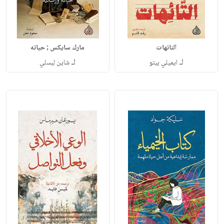
التائهات
مارك سايكس ; حياته
لـ
لـ
ايميلي بيتو
شاين ليسلي