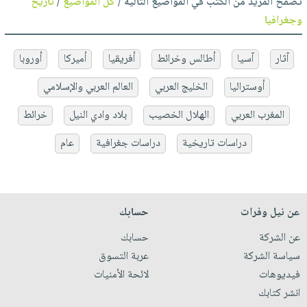
تصفح المزيد من الكتب في المواضيع التالية /
كل المواضيع
/
تاريخ
وجغرافيا
آثار
آسيا
أطالس وخرائط
أفريقيا
أميركا
أوروبا
أوستراليا
الخليج العربي
العالم العربي والإسلامي
المغرب العربي
الهلال الخصيب
بلاد وادي النيل
خرائط
دراسات تاريخية
دراسات جغرافية
عام
عن نيل وفرات
حسابك
عن الشركة
حسابك
سياسة الشركة
عربة التسوق
فيديوهات
لائحة الأمنيات
انشر كتابك