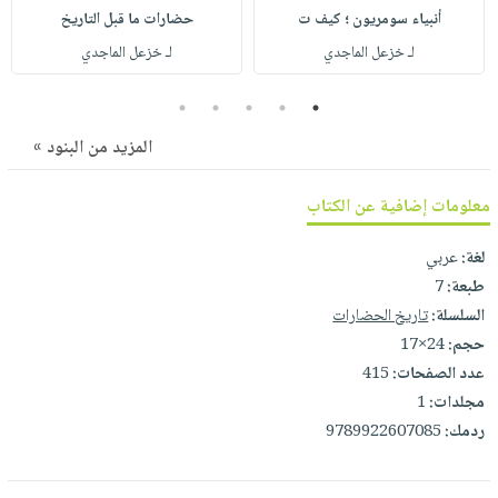
صابون
فيديوهات
أنبياء سومريون ؛ كيف ت
حضارات ما قبل التاريخ
عربة
أطفال
أسئلة
لـ خزعل الماجدي
لـ خزعل الماجدي
التسوق
مناسبات
يتكرر
5
4
3
2
1
طرحها
نشرة
الإصدارات
خدمات
المزيد من البنود »
نيل
معلومات إضافية عن الكتاب
وفرات
انشر
لغة:
عربي
كتابك
طبعة:
7
تواصل
السلسلة:
تاريخ الحضارات
معنا
حجم:
24×17
عدد الصفحات:
415
مجلدات:
1
ردمك:
9789922607085