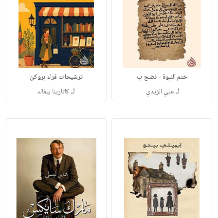
ختم النبوة - نضج ب
ترشيحات قراء بروكن
لـ
لـ
علي الزيدي
كاتارينا بيفالد