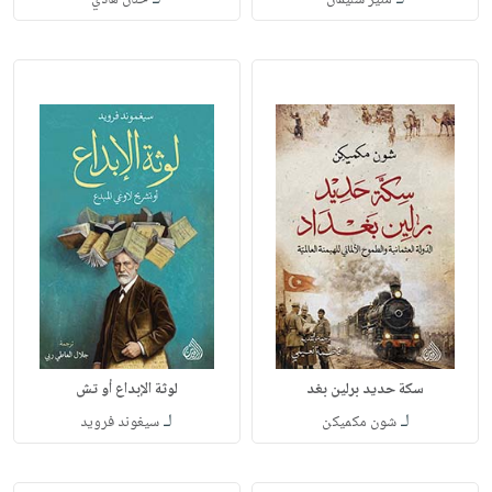
منير سليمان
حنان هادي
سكة حديد برلين بغد
لوثة الإبداع أو تش
لـ
لـ
شون مكميكن
سيغوند فرويد