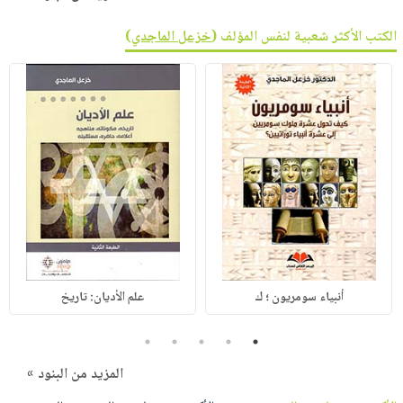
الكتب الأكثر شعبية لنفس المؤلف (
خزعل الماجدي
)
أنبياء سومريون ؛ ك
علم الأديان: تاريخ
5
4
3
2
1
المزيد من البنود »