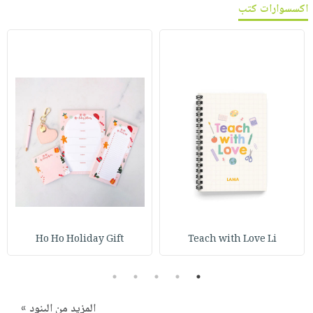
اكسسوارات كتب
Ho Ho Holiday Gift
Teach with Love Li
5
4
3
2
1
المزيد من البنود »