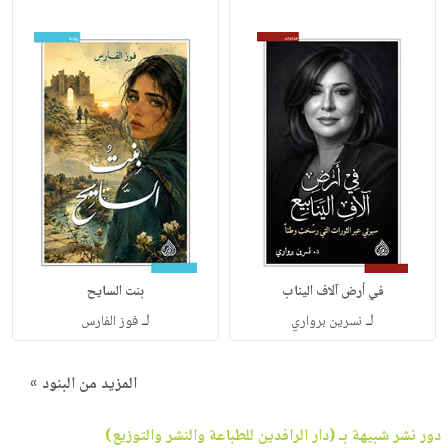
في أرض آلاف اليناب
بنت السايح
لـ
لـ
نسرين برواري
فوز الفارس
المزيد من البنود »
دور نشر شبيهة بـ (دار الرافدين للطباعة والنشر والتوزيع)