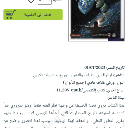
إختياراتنا
الكمية:
تعليمية
أسئلة
إختياراتنا
المواضيع
iKitab
يتكرر
أضف الى الطلبية
كتب
بلا
الأكثر
طرحها
أكاديمية
الصحة
حدود
مبيعاً
تحميل
والعناية
صندوق
أسئلة
إختياراتنا
masmu3
الشخصية
القراءة
يتكرر
وسائل
على
جديد
English
طرحها
تعليمية
Android
books
الكل
تحميل
صندوق
تحميل
iKitab
أجهزة
القراءة
المطبخ
masmu3
تاريخ النشر:
01/01/2023
على
العناية
والسفرة
على
الناشر:
دار الرافدين للطباعة والنشر والتوزيع، منشورات تكوين
جوائز
Android
جديد
الشخصية
النوع:
ورقي غلاف عادي (
جميع الأنواع
)
Apple
تحميل
العناية
أنواع اخرى:
كتاب إلكتروني/epub
11.20$
الكل
iKitab
وتصفيف
نبذة الناشر:
أواني
متجر
على
هذا الكتاب يروي قصة الخليقة من وجهة نظر العلم فقط، وهو ضروري جداً
الشعر
الطهي
الهدايا
Apple
كمقدمة لمعرفة تاريخ الحضارات التي أنشأها الإنسان لأنه سيجعلنا نفهم
العناية
أدوات
مغزى التطور البطيء والمعقد لهذا الوجود ، وسيدفعنا لتصور واضح عن
بالجسم
أقسام
الخبز