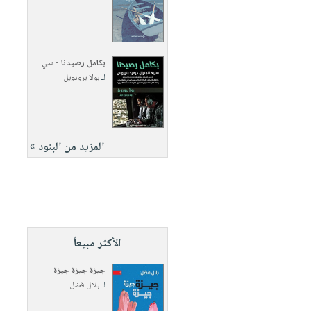
بكامل رصيدنا - سي
لـ
بولا برودويل
المزيد من البنود »
الأكثر مبيعاً
جيزة جيزة جيزة
لـ
بلال فضل