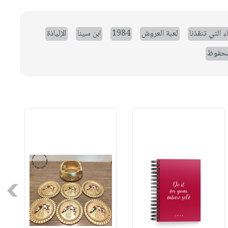
ء التي تنقذنا
لعبة العروش
1984
ابن سينا
الإلياذة
حفوظ
Next