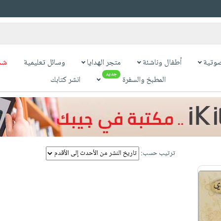
وتية
أطفال وناشئة
متجر الهدايا
وسائل تعليمية
شح
جديد
المطبخ والسفرة
انشر كتابك
ترتيب حسب: