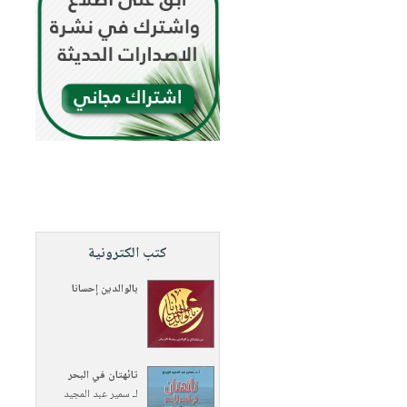
كتب الكترونية
بالوالدين إحسانا
تائهتان في البحر
لـ
سمير عبد المجيد