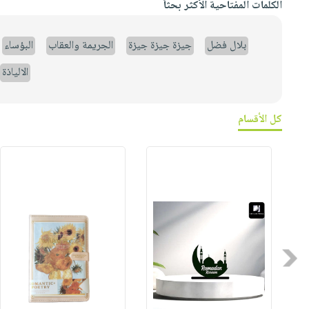
الكلمات المفتاحية الأكثر بحثاً
بلال فضل
جيزة جيزة جيزة
الجريمة والعقاب
البؤساء
الالياذة
كل الأقسام
Previous