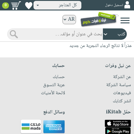
كل المتاجر
تسجيل دخول
0
كتب
ورقية
المواضيع
صدر
كتب
عذراً لا نتائج الرجاء التجربة من جديد
حديثاً
الكترونية
الأكثر
الصفحة
عن نيل وفرات
حسابك
مبيعاً
الرئيسية
كتب
عن الشركة
حسابك
جوائز
صدر
صوتية
سياسة الشركة
عربة التسوق
شحن
حديثاً
فيديوهات
لائحة الأمنيات
الصفحة
مخفض
الأكثر
انشر كتابك
الرئيسية
عروض
أطفال
مبيعاً
حمّل iKitab
وسائل الدفع
masmu3
خاصة
وناشئة
كتب
بلا
صفحات
مجانية
الصفحة
وسائل
حدود
مشوقة
الرئيسية