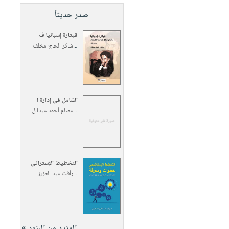
صدر حديثاً
قيثارة إسبانيا ف
لـ
شاكر الحاج مخلف
الشامل في إدارة ا
لـ
عصام أحمد عبدالل
التخطيط الإستراتي
لـ
رأفت عبد العزيز
المزيد من البنود »