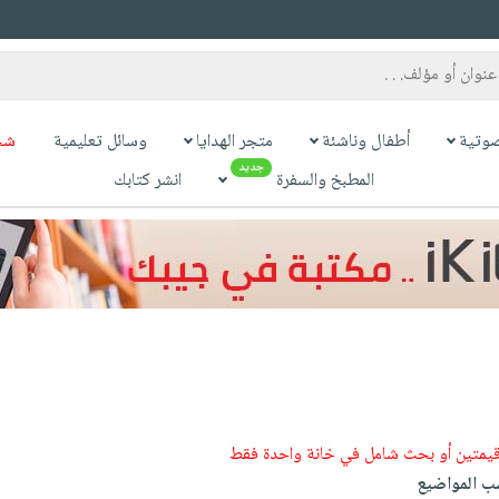
وتية
أطفال وناشئة
متجر الهدايا
وسائل تعليمية
شح
جديد
المطبخ والسفرة
انشر كتابك
قيمتين أو بحث شامل في خانة واحدة فقط
 المواضيع