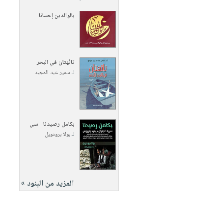
بالوالدين إحسانا
تائهتان في البحر
لـ
سمير عبد المجيد
بكامل رصيدنا - سي
لـ
بولا برودويل
المزيد من البنود »