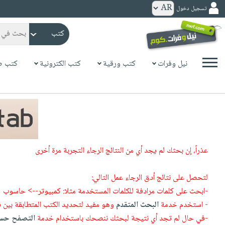
تسجيل دخول
كتب
ورقية
المواضيع
نيل وفرات
كتب ورقية
كتب الكترونية
كتب ص
صدر
كتب
حديثاً
الكترونية
الأكثر
الصفحة
مبيعاً
الرئيسية
كتب
جوائز
صدر
صوتية
شحن
عذراً، إن بحثك لم يجد أي من النتائج الرجاء التجربة مرة أخرى
حديثاً
الصفحة
مخفض
الأكثر
الرئيسية
عروض
أطفال
لتحصل على نتائج أدق الرجاء عمل التالي:
مبيعاً
masmu3
خاصة
وناشئة
-ابحث على كلمات مرادفة للكلمات المستخدمة مثلا: كمبيوتر--> حاسوب
كتب
بلا
- استخدم خدمة
البحث المتقدم
وهو مفيد لتحديد الكتب المتطابقة بين 
صفحات
مجانية
الصفحة
وسائل
حدود
-في حال لم تجد أي نتيجة لبحثك ننصحك باستخدام خدمة
التصفح حسب
مشوقة
الرئيسية