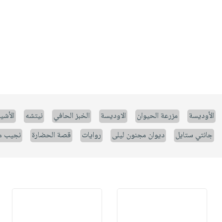
الأوديسة
مزرعة الحيوان
الاوديسة
الخبز الحافي
نيتشه
الأشيا
جانتي ستايل
ديوان مجنون ليلى
روايات
قصة الحضارة
نجيب م