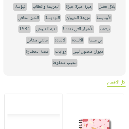
بلال فضل
جيزة جيزة جيزة
الجريمة والعقاب
البؤساء
الأوديسة
مزرعة الحيوان
الاوديسة
الخبز الحافي
نيتشه
الأشياء التي تنقذنا
لعبة العروش
1984
ابن سينا
الإلياذة
الالياذة
جانتي ستايل
ديوان مجنون ليلى
روايات
قصة الحضارة
نجيب محفوظ
كل الأقسام