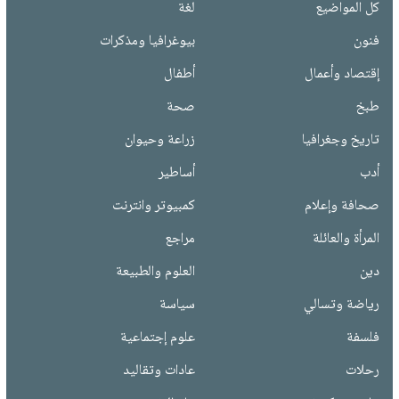
كل المواضيع
لغة
فنون
بيوغرافيا ومذكرات
إقتصاد وأعمال
أطفال
طبخ
صحة
تاريخ وجغرافيا
زراعة وحيوان
أدب
أساطير
صحافة وإعلام
كمبيوتر وانترنت
المرأة والعائلة
مراجع
دين
العلوم والطبيعة
رياضة وتسالي
سياسة
فلسفة
علوم إجتماعية
رحلات
عادات وتقاليد