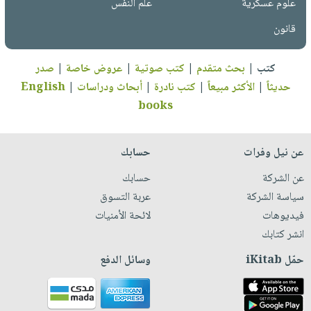
علوم عسكرية
علم النفس
قانون
كتب
|
بحث متقدم
|
كتب صوتية
|
عروض خاصة
|
صدر
حديثاً
|
الأكثر مبيعاً
|
كتب نادرة
|
أبحاث ودراسات
|
English
books
عن نيل وفرات
حسابك
عن الشركة
حسابك
سياسة الشركة
عربة التسوق
فيديوهات
لائحة الأمنيات
انشر كتابك
حمّل iKitab
وسائل الدفع