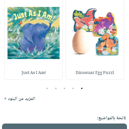
!Just As I Am
Dinosuar Egg Puzzl
5
4
3
2
1
المزيد من البنود »
لائحة بالمواضيع: