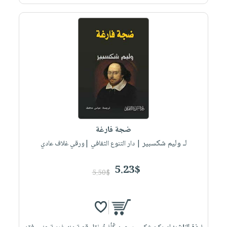
ضجة فارغة
لـ وليم شكسبير
| دار التنوع الثقافي |ورقي غلاف عادي
5.23$
5.50$