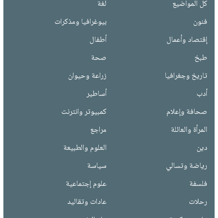
كل المواضيع
لغة
فنون
بيوغرافيا ومذكرات
إقتصاد وأعمال
أطفال
طبخ
صحة
تاريخ وجغرافيا
زراعة وحيوان
أدب
أساطير
صحافة وإعلام
كمبيوتر وانترنت
المرأة والعائلة
مراجع
دين
العلوم والطبيعة
رياضة وتسالي
سياسة
فلسفة
علوم إجتماعية
رحلات
عادات وتقاليد