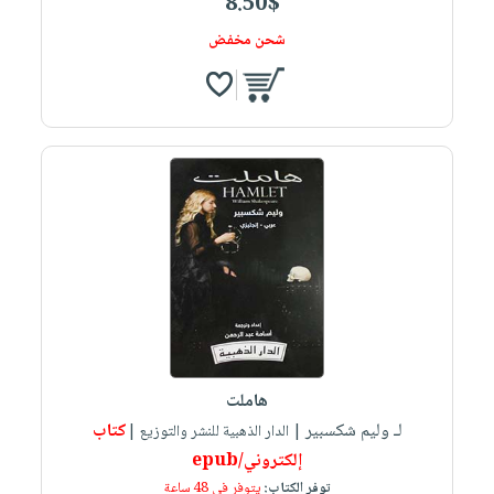
8.50$
شحن مخفض
هاملت
لـ وليم شكسبير
كتاب
| الدار الذهبية للنشر والتوزيع |
إلكتروني/epub
توفر الكتاب:
يتوفر في 48 ساعة