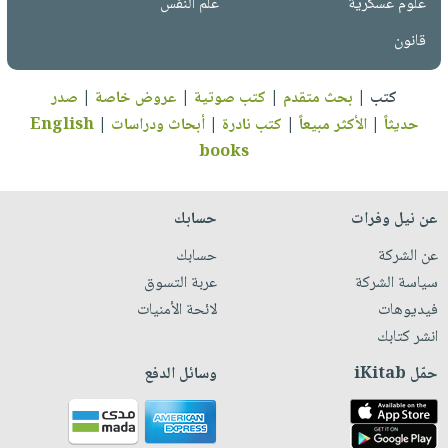
علوم عسكرية
علم النفس
قانون
كتب
|
بحث متقدم
|
كتب صوتية
|
عروض خاصة
|
صدر
حديثاً
|
الأكثر مبيعاً
|
كتب نادرة
|
أبحاث ودراسات
|
English
books
عن نيل وفرات
حسابك
عن الشركة
حسابك
سياسة الشركة
عربة التسوق
فيديوهات
لائحة الأمنيات
انشر كتابك
حمّل iKitab
وسائل الدفع