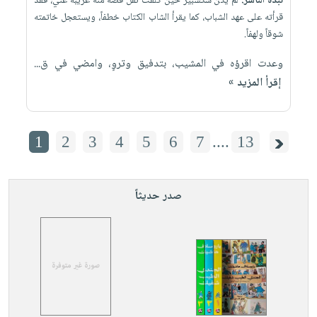
نبذة الناشر:
لم يكن شكسبير حين كُلُفتُ نقل قصة منه غريبة عني، فقد
قرأته على عهد الشباب، كما يقرأ الشاب الكتاب خطفاً، ويستعجل خاتمته
شوقاً ولهفاً.
وعدت اقرؤه في المشيب، بتدفيق وتروٍ، وامضي في ق...
إقرأ المزيد »
1
2
3
4
5
6
7
....
13
صدر حديثاً