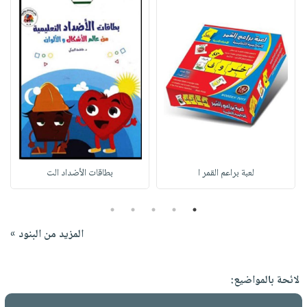
لعبة براعم القمر ا
بطاقات الأضداد الت
5
4
3
2
1
المزيد من البنود »
لائحة بالمواضيع: