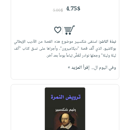
4.75$
5.00$
نبذة الناشر:
استقى شكسبير موضوع هذه القصة من الأديب الإيطالي
بوكاشيو، الذي ألَّف قصة "ديكاميرون"، وأجراها على نسق كتاب "ألف
ليلة وليلة" وجعلها نوادر تُقَصُّ تِباعاً يوماً بعد آخر.
وفي اليوم ال...
إقرأ المزيد »