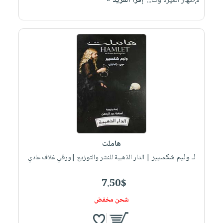
لإظهار الغيرة وت...
إقرأ المزيد »
هاملت
لـ وليم شكسبير
| الدار الذهبية للنشر والتوزيع |ورقي غلاف عادي
7.50$
شحن مخفض