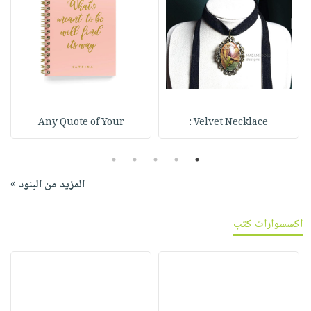
Any Quote of Your
Velvet Necklace :
5
4
3
2
1
المزيد من البنود »
اكسسوارات كتب