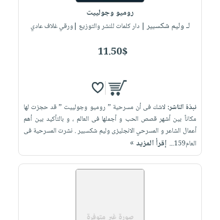
روميو وجولييت
لـ وليم شكسبير
| دار كلمات للنشر والتوزيع |ورقي غلاف عادي
11.50$
نبذة الناشر:
لاشك فى أن مسرحية ” روميو وجولييت ” قد حجزت لها
مكاناً بين أشهر قصص الحب و أجملها فى العالم ، و بالتأكيد بين أهم
أعمال الشاعر و المسرحي الانجليزى وليم شكسبير . نشرت المسرحية فى
إقرأ المزيد »
العام159...