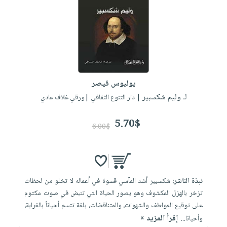
يوليوس قيصر
لـ وليم شكسبير
| دار التنوع الثقافي |ورقي غلاف عادي
5.70$
6.00$
نبذة الناشر:
شكسبير أشد المآسي قسوة في أعماله لا تخلو من لحظات
تزخر بالهزل المكشوف وهو يصور الحياة التي تنبض في صوت مكتوم
على توقيع العواطف والشهوات، والمتناقضات، بلغة تتسم أحياناً بالغرابة،
إقرأ المزيد »
وأحيانا...