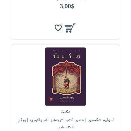
3.00$
مكبث
لـ وليم شكسبير
| عصير الكتب للترجمة والنشر والتوزيع |ورقي
غلاف عادي