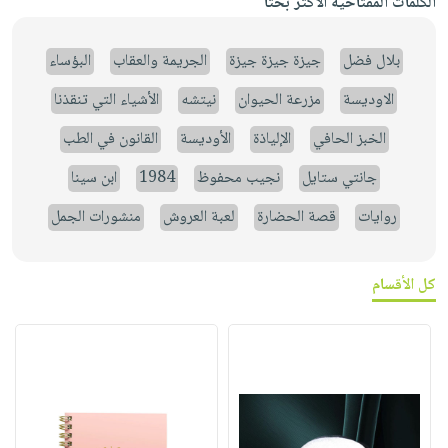
الكلمات المفتاحية الأكثر بحثاً
بلال فضل
جيزة جيزة جيزة
الجريمة والعقاب
البؤساء
الاوديسة
مزرعة الحيوان
نيتشه
الأشياء التي تنقذنا
الخبز الحافي
الإلياذة
الأوديسة
القانون في الطب
جانتي ستايل
نجيب محفوظ
1984
ابن سينا
روايات
قصة الحضارة
لعبة العروش
منشورات الجمل
كل الأقسام