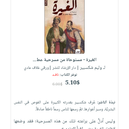
الغيرة - مستوحاة من مسرحية عط...
لـ وليم شكسبير
| دار الإرشاد للنشر |ورقي غلاف عادي
توفر الكتاب:
نافـد
5.10$
6.00$
نبذة الناشر:
عُرِف شكسبير بقدرته الكبيرة على الغوص في النفس
البشريَّة، وسبر أغوارها، ثمَّ رسمها للناس رسماً ناطقاً صادقاً.
وليس أدلُّ على براعته تلك من هذه المسرحية؛ فقد وضعها