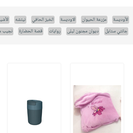
الأوديسة
مزرعة الحيوان
الاوديسة
الخبز الحافي
نيتشه
الأشيا
جانتي ستايل
ديوان مجنون ليلى
روايات
قصة الحضارة
نجيب م