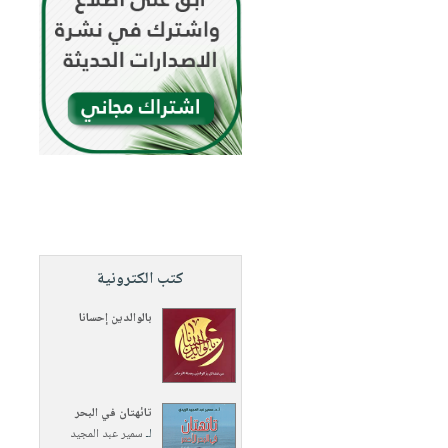
كتب الكترونية
بالوالدين إحسانا
تائهتان في البحر
لـ
سمير عبد المجيد