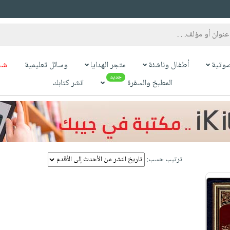
وتية
أطفال وناشئة
متجر الهدايا
وسائل تعليمية
شح
جديد
المطبخ والسفرة
انشر كتابك
ترتيب حسب: