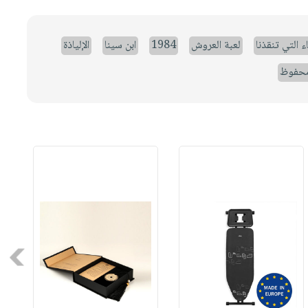
ء التي تنقذنا
لعبة العروش
1984
ابن سينا
الإلياذة
حفوظ
Next