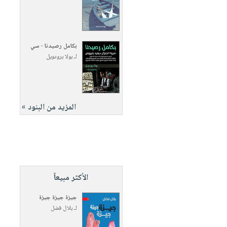
بكامل رصيدنا - سي
لـ
بولا برودويل
المزيد من البنود »
الأكثر مبيعاً
جيزة جيزة جيزة
لـ
بلال فضل