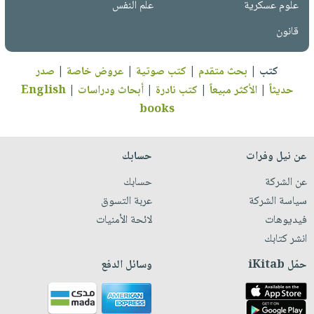
علوم عسكرية
علم النفس
قانون
كتب
|
بحث متقدم
|
كتب صوتية
|
عروض خاصة
|
صدر
حديثاً
|
الأكثر مبيعاً
|
كتب نادرة
|
أبحاث ودراسات
|
English
books
عن نيل وفرات
حسابك
عن الشركة
حسابك
سياسة الشركة
عربة التسوق
فيديوهات
لائحة الأمنيات
انشر كتابك
حمّل iKitab
وسائل الدفع