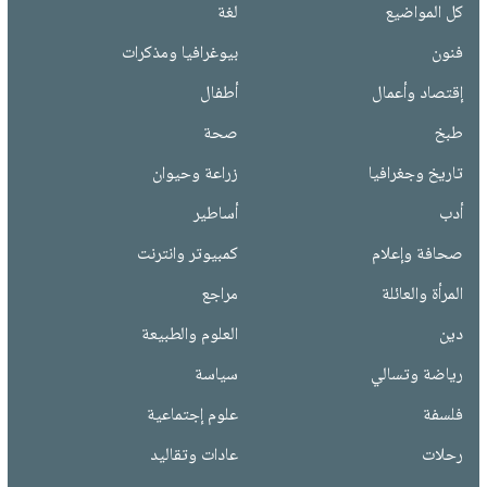
كل المواضيع
لغة
فنون
بيوغرافيا ومذكرات
إقتصاد وأعمال
أطفال
طبخ
صحة
تاريخ وجغرافيا
زراعة وحيوان
أدب
أساطير
صحافة وإعلام
كمبيوتر وانترنت
المرأة والعائلة
مراجع
دين
العلوم والطبيعة
رياضة وتسالي
سياسة
فلسفة
علوم إجتماعية
رحلات
عادات وتقاليد