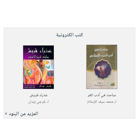
صابون
فيديوهات
عربة
أطفال
أسئلة
التسوق
مناسبات
يتكرر
طرحها
نشرة
كتب الكترونية
الإصدارات
خدمات
نيل
وفرات
انشر
كتابك
تواصل
معنا
مباحث في أدب الغر
عذراء قريش
لـ
محمد سيف الإسلام
لـ
جُرجي زيدان
المزيد من البنود »