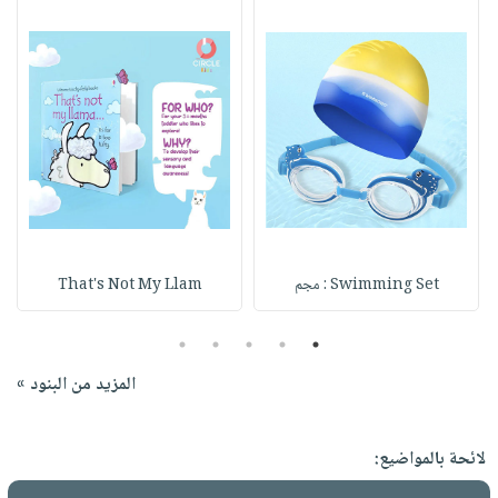
Swimming Set : مجم
That's Not My Llam
5
4
3
2
1
المزيد من البنود »
لائحة بالمواضيع: