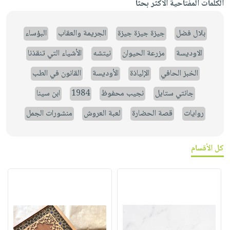
الكلمات المفتاحية الأكثر بحثاً
بلال فضل
جيزة جيزة جيزة
الجريمة والعقاب
البؤساء
الاوديسة
مزرعة الحيوان
نيتشه
الأشياء التي تنقذنا
الخبز الحافي
الإلياذة
الأوديسة
القانون في الطب
جانتي ستايل
نجيب محفوظ
1984
ابن سينا
روايات
قصة الحضارة
لعبة العروش
منشورات الجمل
كل الأقسام