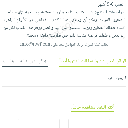
العناية
الأكثر
شحن
العمر:
6-9 أشهر
أدوات
بالأسنان
مبيعاً
مجاني
مواصفات المنتج:
هذا
الكتاب
الناعم
بطريقة
ممتعة
وتفاعلية
لإلهام
طفلك
المائدة
الحمية
العودة
الصغير
بالقراءة.
يمكن
أن
يجذب
هذا
الكتاب
القماشي
ذو
الألوان
الزاهية
بنود
الأوعية
والتغذية
للمدارس
انتباه
طفلك
الصغير
ويزيد
التنسيق
بين
اليد
والعين.يوفر
هذا
الكتاب
لكل
من
مختارة
والتخزين
اشتراكات
الوالدين
وطفلك
فرصة
مثالية
للتواصل
بطريقة
دافئة
ومحبة.
اكسسوارات
أدوات
كتب
كل
info@nwf.com
لطلب كميّة كبيرة، الرجاء التواصل معنا على
بحث
المطبخ
الاشتراكات
اكسسوارات
متقدم
منزلية
صندوق
الزبائن الذين اشتروا هذا البند اشتروا أيضاً
الزبائن الذين شاهدوا هذا البند
القراءة
اكسسوارات
نيل
iKitab
لايوجد بنود
ملابس
وفرات
بلا
مطرزات
حدود
عن
حقائب
حسابك
الشركة
حلي
أكثر البنود مشاهدةً حالياً:
لائحة
سياسة
عناية
الأمنيات
الشركة
بالذات