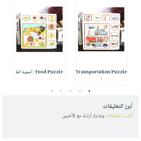
Transportation Puzzle
Food Puzzle : أحجية الط
s
:
5
4
3
2
1
أبرز التعليقات
أكتب تعليقاتك
وشارك أراءك مع الأخرين