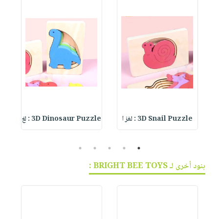
3D Snail Puzzle : لغز ا
3D Dinosaur Puzzle : لغ
le
5
4
3
2
1
بنود أخرى لـ BRIGHT BEE TOYS :