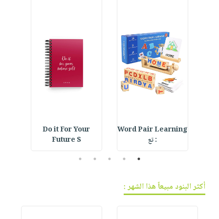
فيديوهات
صابون
عربة
أسئلة
التسوق
أطفال
يتكرر
مناسبات
طرحها
نشرة
الإصدارات
خدمات
نيل
وفرات
انشر
كتابك
تواصل
Do it For Your
Word Pair Learning
Cre
معنا
: تع
Future S
5
4
3
2
1
أكثر البنود مبيعاً هذا الشهر :