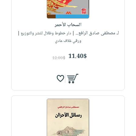
صابون
فيديوهات
عربة
أطفال
أسئلة
التسوق
مناسبات
يتكرر
السحاب الأحمر
طرحها
نشرة
لـ مصطفى صادق الرافع...
| دار خطوط وظلال للنشر والتوزيع |
الإصدارات
خدمات
ورقي غلاف عادي
نيل
11.40$
وفرات
12.00$
انشر
كتابك
تواصل
معنا