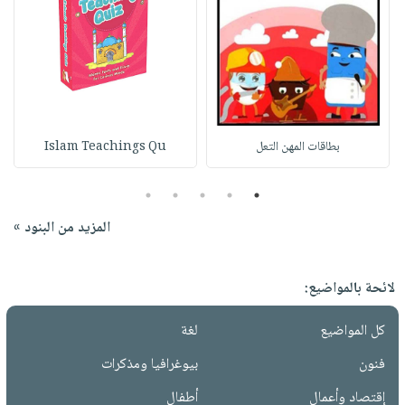
بطاقات المهن التعل
Islam Teachings Qu
5
4
3
2
1
المزيد من البنود »
لائحة بالمواضيع:
كل المواضيع
لغة
فنون
بيوغرافيا ومذكرات
إقتصاد وأعمال
أطفال