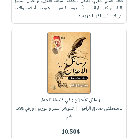
كتاب تأملي شعري، يفيض بالحكمة المبطنة بالحزن، والخيال المشبع
بالفلسفة، كتبه الرافعي وكأنه يهمس للقمر عن همومه وأحلامه وآلامه
إقرأ المزيد »
التي لا تُقال...
رسائل الأحزان ؛ في فلسفة الجما...
لـ مصطفى صادق الرافع...
| كليوباترا للنشر والتوزيع |ورقي غلاف
عادي
10.50$