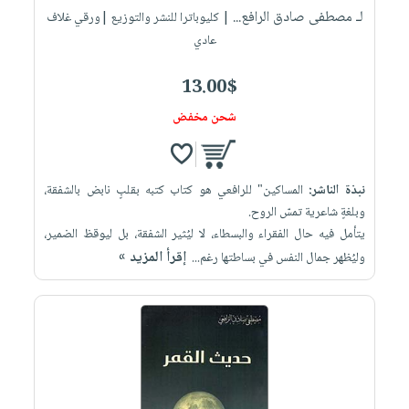
لـ مصطفى صادق الرافع...
| كليوباترا للنشر والتوزيع |ورقي غلاف
عادي
13.00$
شحن مخفض
نبذة الناشر:
المساكين" للرافعي هو كتاب كتبه بقلبٍ نابض بالشفقة،
وبلغةٍ شاعرية تمسّ الروح.
يتأمل فيه حال الفقراء والبسطاء، لا ليُثير الشفقة، بل ليوقظ الضمير،
إقرأ المزيد »
وليُظهر جمال النفس في بساطتها رغم...