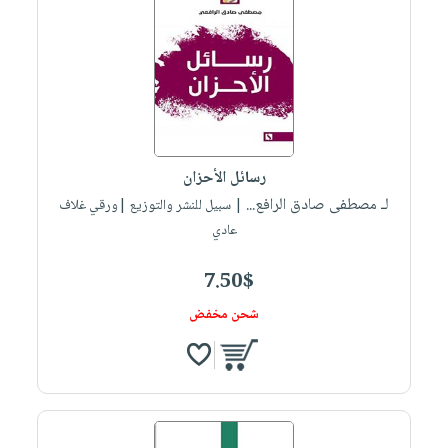
رسائل الأحزان
لـ مصطفى صادق الرافع...
| سبيل للنشر والتوزيع |ورقي غلاف
عادي
7.50$
شحن مخفض