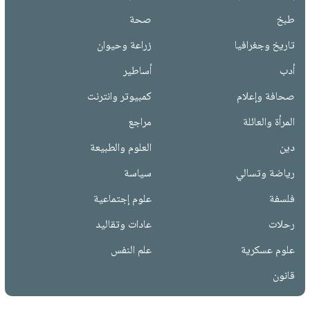
طبخ
صحة
تاريخ وجغرافيا
زراعة وحيوان
أدب
أساطير
صحافة وإعلام
كمبيوتر وانترنت
المرأة والعائلة
مراجع
دين
العلوم والطبيعة
رياضة وتسالي
سياسة
فلسفة
علوم إجتماعية
رحلات
عادات وتقاليد
علوم عسكرية
علم النفس
قانون