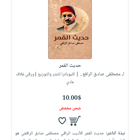
حديث القمر
لـ مصطفى صادق الرافع...
| كليوباترا للنشر والتوزيع |ورقي غلاف
عادي
10.00$
شحن مخفض
نبذة الناشر:
حديث القمر للأديب الراقي مصطفى صادق الرافعي هو