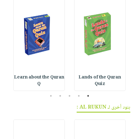
n
Learn about the Quran
Lands of the Quran
Q
Quiz
5
4
3
2
1
بنود أخرى لـ AL RUKUN :