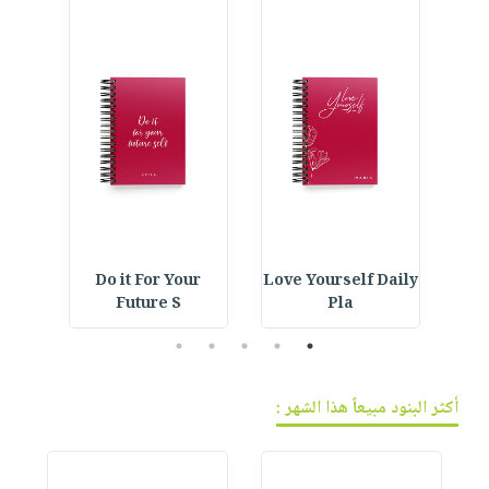
فيديوهات
صابون
عربة
أسئلة
التسوق
أطفال
يتكرر
مناسبات
طرحها
نشرة
الإصدارات
خدمات
نيل
وفرات
انشر
كتابك
IVE
Do it For Your
Love Yourself Daily
Embroidered Hat :
تواصل
Future S
Pla
معنا
5
4
3
2
1
أكثر البنود مبيعاً هذا الشهر :