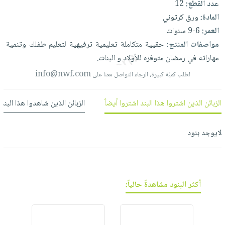
عدد القطع:
12
العناية
الأكثر
شحن
أدوات
المادة:
ورق كرتوني
بالأسنان
مبيعاً
مجاني
المائدة
العمر:
6-9 سنوات
الحمية
العودة
بنود
الأوعية
مواصفات المنتج:
حقيية
متكاملة
تعليمية
ترفيهية
لتعليم
طفلك
وتنمية
والتغذية
للمدارس
مختارة
والتخزين
مهاراته
في
رمضان
متوفره
للأولاد
و
البنات.
اشتراكات
اكسسوارات
أدوات
info@nwf.com
لطلب كميّة كبيرة، الرجاء التواصل معنا على
كتب
كل
بحث
المطبخ
الاشتراكات
اكسسوارات
متقدم
الزبائن الذين اشتروا هذا البند اشتروا أيضاً
الزبائن الذين شاهدوا هذا البند
منزلية
صندوق
القراءة
اكسسوارات
لايوجد بنود
نيل
iKitab
ملابس
وفرات
بلا
مطرزات
حدود
عن
حقائب
حسابك
الشركة
أكثر البنود مشاهدةً حالياً:
حلي
لائحة
سياسة
عناية
الأمنيات
الشركة
بالذات