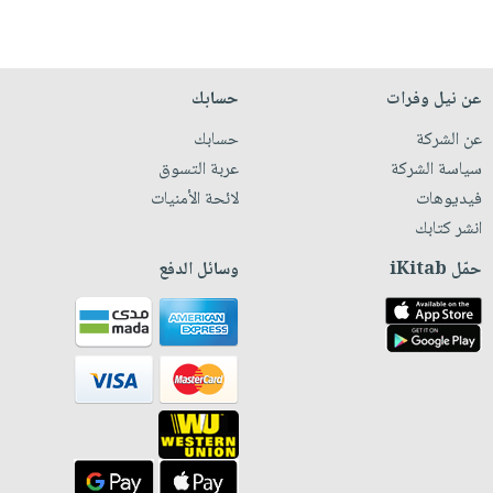
عن نيل وفرات
حسابك
عن الشركة
حسابك
سياسة الشركة
عربة التسوق
فيديوهات
لائحة الأمنيات
انشر كتابك
حمّل iKitab
وسائل الدفع