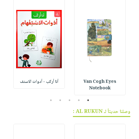
Van Cogh Eyes
أنا أركب - أدوات الاستف
 1
Notebook
5
4
3
2
1
وصلنا حديثاً لـ AL RUKUN :