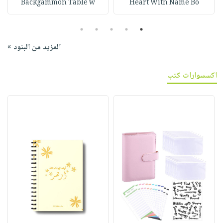
Backgammon Table w
Heart With Name Bo
5
4
3
2
1
المزيد من البنود »
اكسسوارات كتب