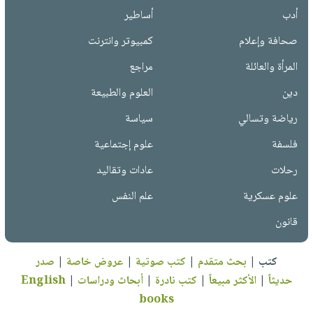
أدب
أساطير
صحافة وإعلام
كمبيوتر وانترنت
المرأة والعائلة
مراجع
دين
العلوم والطبيعة
رياضة وتسالي
سياسة
فلسفة
علوم إجتماعية
رحلات
عادات وتقاليد
علوم عسكرية
علم النفس
قانون
كتب
|
بحث متقدم
|
كتب صوتية
|
عروض خاصة
|
صدر
حديثاً
|
الأكثر مبيعاً
|
كتب نادرة
|
أبحاث ودراسات
|
English
books