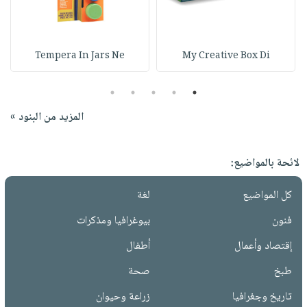
Tempera In Jars Ne
My Creative Box Di
5
4
3
2
1
المزيد من البنود »
لائحة بالمواضيع:
كل المواضيع
لغة
فنون
بيوغرافيا ومذكرات
إقتصاد وأعمال
أطفال
طبخ
صحة
تاريخ وجغرافيا
زراعة وحيوان