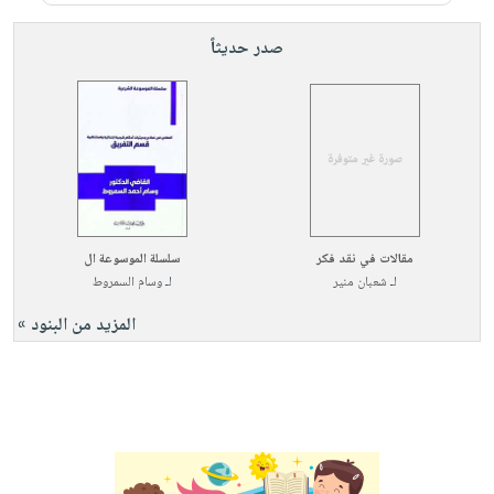
صابون
فيديوهات
عربة
أطفال
صدر حديثاً
أسئلة
التسوق
مناسبات
يتكرر
طرحها
نشرة
الإصدارات
خدمات
نيل
وفرات
انشر
مقالات في نقد فكر
سلسلة الموسوعة ال
كتابك
لـ
شعبان منير
لـ
وسام السمروط
تواصل
المزيد من البنود »
معنا