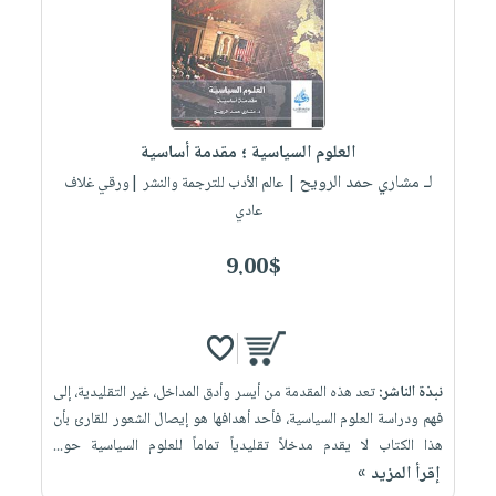
العناية
الأكثر
شحن
أدوات
بالأسنان
مبيعاً
مجاني
المائدة
الحمية
العودة
بنود
الأوعية
والتغذية
للمدارس
مختارة
والتخزين
اشتراكات
اكسسوارات
العلوم السياسية ؛ مقدمة أساسية
أدوات
كتب
كل
بحث
لـ مشاري حمد الرويح
| عالم الأدب للترجمة والنشر |ورقي غلاف
المطبخ
الاشتراكات
اكسسوارات
متقدم
عادي
منزلية
صندوق
9.00$
القراءة
اكسسوارات
iKitab
ملابس
نيل
بلا
مطرزات
وفرات
حدود
حقائب
عن
نبذة الناشر:
تعد هذه المقدمة من أيسر وأدق المداخل، غير التقليدية، إلى
حسابك
حلي
الشركة
فهم ودراسة العلوم السياسية، فأحد أهدافها هو إيصال الشعور للقارئ بأن
عناية
لائحة
هذا الكتاب لا يقدم مدخلاً تقليدياً تماماً للعلوم السياسية حو...
سياسة
بالذات
إقرأ المزيد »
الأمنيات
الشركة