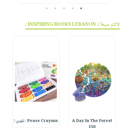
5
4
3
2
1
الأكثر مبيعاً لـ INSPIRING BOOKS LEBANON :
A Day In The Forest
Pease Crayons : تلوين ا
150