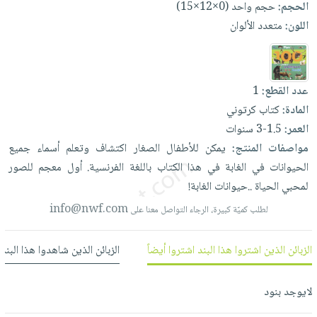
الحجم:
حجم واحد (0×12×15)
العناية
الأكثر
شحن
أدوات
اللون:
متعدد الألوان
بالأسنان
مبيعاً
مجاني
المائدة
الحمية
العودة
بنود
الأوعية
والتغذية
للمدارس
مختارة
والتخزين
اشتراكات
اكسسوارات
عدد القطع:
1
أدوات
كتب
المادة:
كتاب كرتوني
كل
بحث
المطبخ
العمر:
1.5-3 سنوات
الاشتراكات
اكسسوارات
متقدم
مواصفات المنتج:
يمكن
للأطفال
الصغار
اكتشاف
وتعلم
أسماء
جميع
منزلية
صندوق
الحيوانات
في
الغابة
في
هذا
الكتاب
باللغة
الفرنسية.
أول
معجم
للصور
القراءة
اكسسوارات
لمحبي
الحياة
..حيوانات
الغابة!
نيل
iKitab
ملابس
وفرات
info@nwf.com
لطلب كميّة كبيرة، الرجاء التواصل معنا على
بلا
مطرزات
حدود
عن
حقائب
حسابك
الزبائن الذين اشتروا هذا البند اشتروا أيضاً
الزبائن الذين شاهدوا هذا البند
الشركة
حلي
لائحة
سياسة
عناية
لايوجد بنود
الأمنيات
الشركة
بالذات