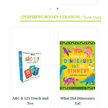
2
1
وصلنا حديثاً لـ INSPIRING BOOKS LEBANON :
ABC & 123 Touch and
What Did Dinosaurs
Fee
Eat