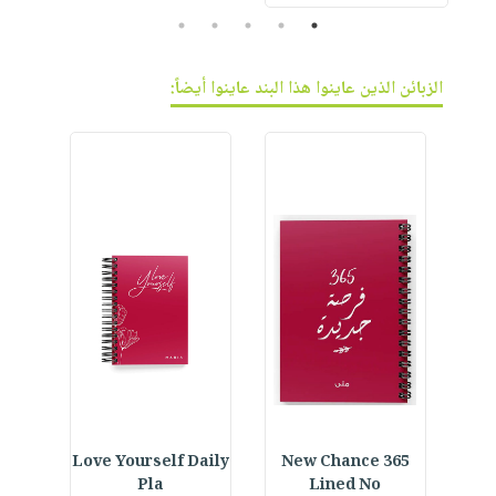
5
4
3
2
1
الزبائن الذين عاينوا هذا البند عاينوا أيضاً:
ined
Love Yourself Daily
365 New Chance
Cus
Pla
Lined No