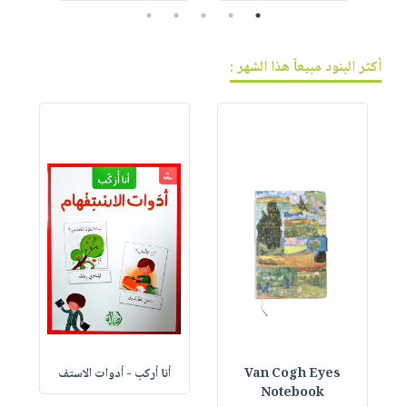
5
4
3
2
1
أكثر البنود مبيعاً هذا الشهر :
Van Cogh Eyes
أنا أركب - أدوات الاستف
 1
Notebook