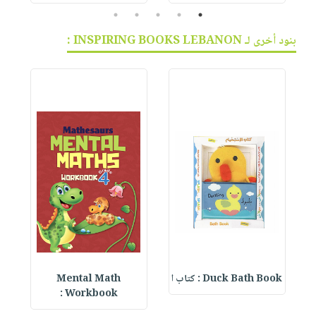
5
4
3
2
1
بنود أخرى لـ INSPIRING BOOKS LEBANON :
Duck Bath Book : كتاب ا
Mental Math
e
Workbook :