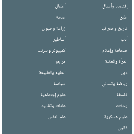
إقتصاد وأعمال
أطفال
طبخ
صحة
تاريخ وجغرافيا
زراعة وحيوان
أدب
أساطير
صحافة وإعلام
كمبيوتر وانترنت
المرأة والعائلة
مراجع
دين
العلوم والطبيعة
رياضة وتسالي
سياسة
فلسفة
علوم إجتماعية
رحلات
عادات وتقاليد
علوم عسكرية
علم النفس
قانون