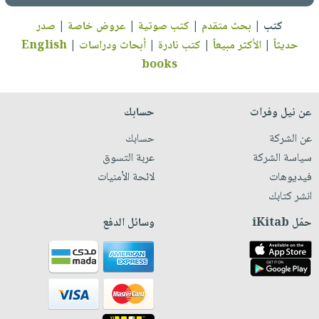
كتب
|
بحث متقدم
|
كتب صوتية
|
عروض خاصة
|
صدر
حديثاً
|
الأكثر مبيعاً
|
كتب نادرة
|
أبحاث ودراسات
|
English
books
عن نيل وفرات
حسابك
عن الشركة
حسابك
سياسة الشركة
عربة التسوق
فيديوهات
لائحة الأمنيات
انشر كتابك
حمّل iKitab
وسائل الدفع