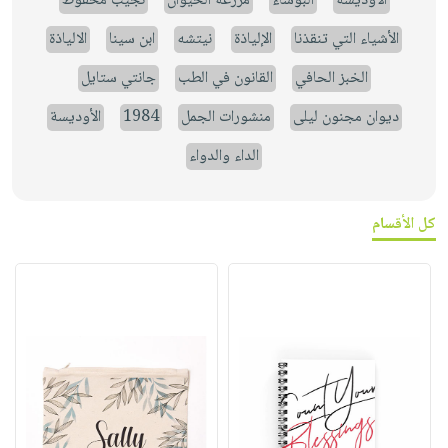
الاوديسة
البؤساء
مزرعة الحيوان
نجيب محفوظ
الأشياء التي تنقذنا
الإلياذة
نيتشه
ابن سينا
الالياذة
الخبز الحافي
القانون في الطب
جانتي ستايل
ديوان مجنون ليلى
منشورات الجمل
1984
الأوديسة
الداء والدواء
كل الأقسام