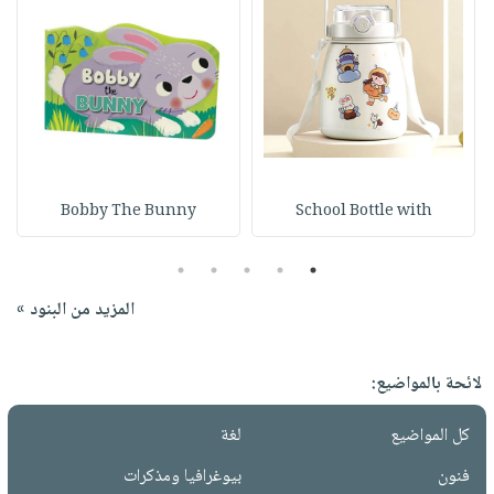
Bobby The Bunny
School Bottle with
5
4
3
2
1
المزيد من البنود »
لائحة بالمواضيع:
كل المواضيع
لغة
فنون
بيوغرافيا ومذكرات