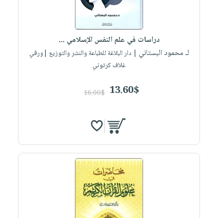
صابون
فيديوهات
عربة
أطفال
أسئلة
التسوق
مناسبات
يتكرر
دراسات في علم النفس الإسلامي ...
طرحها
نشرة
لـ محمود البستاني
| دار البلاغة للطباعة والنشر والتوزيع |ورقي
الإصدارات
خدمات
غلاف كرتوني
نيل
13.60$
وفرات
16.00$
انشر
كتابك
تواصل
معنا