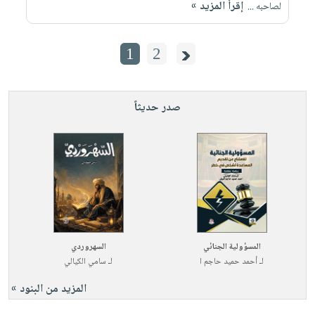
إقرأ المزيد »
لصاحبه ...
1
2
صدر حديثاً
المسؤولية الجنائي
السهروردي
لـ
أحمد حميد حاجم ا
لـ
سامي الكيالي
المزيد من البنود »