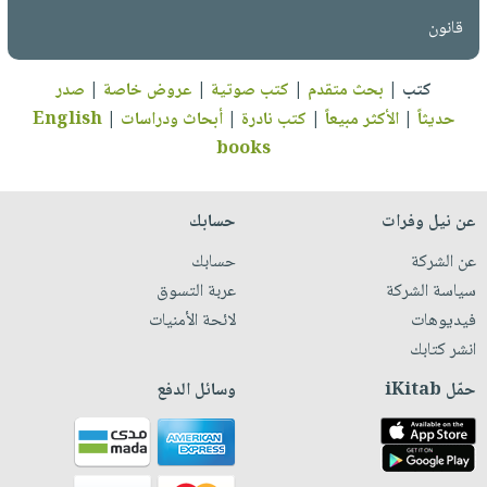
قانون
كتب
|
بحث متقدم
|
كتب صوتية
|
عروض خاصة
|
صدر
حديثاً
|
الأكثر مبيعاً
|
كتب نادرة
|
أبحاث ودراسات
|
English
books
عن نيل وفرات
حسابك
عن الشركة
حسابك
سياسة الشركة
عربة التسوق
فيديوهات
لائحة الأمنيات
انشر كتابك
حمّل iKitab
وسائل الدفع