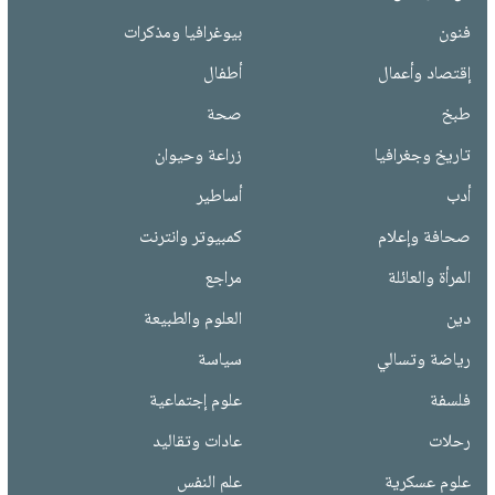
فنون
بيوغرافيا ومذكرات
إقتصاد وأعمال
أطفال
طبخ
صحة
تاريخ وجغرافيا
زراعة وحيوان
أدب
أساطير
صحافة وإعلام
كمبيوتر وانترنت
المرأة والعائلة
مراجع
دين
العلوم والطبيعة
رياضة وتسالي
سياسة
فلسفة
علوم إجتماعية
رحلات
عادات وتقاليد
علوم عسكرية
علم النفس