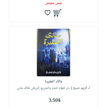
شحن مخفض
مالك المقبرة
لـ كريم صبح
| دار الفؤاد للنشر والتوزيع |ورقي غلاف عادي
3.50$