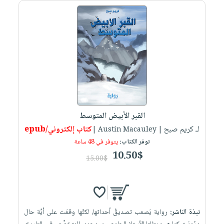
صابون
فيديوهات
عربة
أطفال
أسئلة
التسوق
مناسبات
يتكرر
طرحها
نشرة
الإصدارات
خدمات
نيل
وفرات
انشر
القبر الأبيض المتوسط
كتابك
لـ كريم صبح
كتاب إلكتروني/epub
| Austin Macauley |
تواصل
توفر الكتاب:
يتوفر في 48 ساعة
معنا
10.50$
15.00$
نبذة الناشر:
رواية يَصعب تصديقُ أحداثها، لكنَّها وقعَت على أيِّة حال