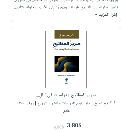
ورُويَت كما هي: بطلها الأستاذ الجامعي د. وجدي المتخصِّص في التاريخ،
تتغير نظرته إلى التاريخ فيمقته ويهجرُه إلى الأدب بمحاولة كتاب...
إقرأ المزيد »
صرير المفاتيح ؛ دراسات في ' لل...
لـ كريم صبح
| دار نينوى للدراسات والنشر والتوزيع |ورقي غلاف
عادي
3.80$
4.00$