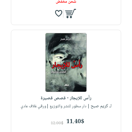
شحن مخفض
رأس للإيجار - قصص قصيرة
لـ كريم صبح
| دار سطور للنشر والتوزيع |ورقي غلاف عادي
11.40$
12.00$