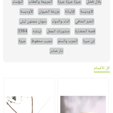
بلال فضل
جيزة جيزة جيزة
الجريمة والعقاب
البؤساء
الاوديسة
الإلياذة
مزرعة الحيوان
الأوديسة
الخبز الحافي
الداء والدواء
ديوان مجنون ليلى
قصة الحضارة
منشورات الجمل
نيتشه
1984
ابن سينا
الحرب والسلم
نجيب محفوظ
جيزة
دار صادر
كل الأقسام