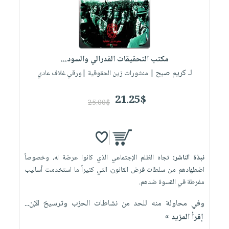
مكتب التحقيقات الفدرالي والسود...
لـ كريم صبح
| منشورات زين الحقوقية |ورقي غلاف عادي
21.25$
25.00$
نبذة الناشر:
تجاه الظلم الإجتماعي الذي كانوا عرضة له، وخصوصاً
اضطهادهم من سلطات فرض القانون، التي كثيراً ما استخدمت أساليب
مفرطة في القسوة ضدهم.
وفي محاولة منه للحد من نشاطات الحزب وترسيخ الإن...
إقرأ المزيد »