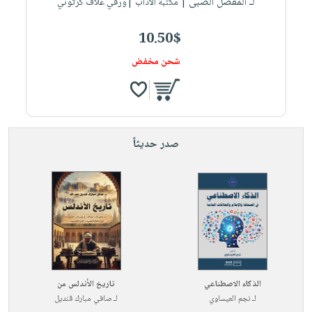
لـ المفضل الضبى
| مكتبة الآداب |ورقي غلاف كرتوني
10.50$
شحن مخفض
صدر حديثاً
الذكاء الاصطناعي
تاريخ الأندلس من
لـ
نجم العيساوي
لـ
صافي مبارك قنديل