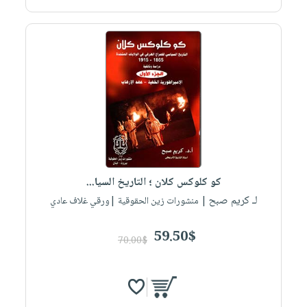
كو كلوكس كلان ؛ التاريخ السيا...
لـ كريم صبح
| منشورات زين الحقوقية |ورقي غلاف عادي
59.50$
70.00$