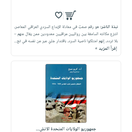
نبذة الناشر:
هو رقم صعبٌ في معادلة الإبداع السردي العراقي المعاصر،
انتزع مكانته السامقة بين روائيين عراقيين معدودين ممن يقال عنهم –
بلا تردد، إنهم امتلكوا ناصية السرد، باقتدار جليّ عبر عن نفسه في تج...
إقرأ المزيد »
جمهوريو الولايات المتحدة الانش...