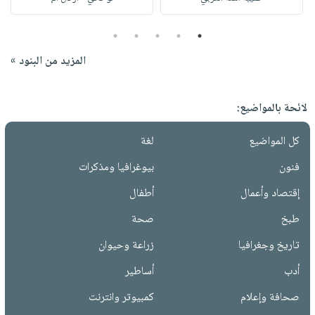
5
4
3
2
1
المزيد من البنود »
لائحة بالمواضيع:
كل المواضيع
لغة
فنون
بيوغرافيا ومذكرات
إقتصاد وأعمال
أطفال
طبخ
صحة
تاريخ وجغرافيا
زراعة وحيوان
أدب
أساطير
صحافة وإعلام
كمبيوتر وانترنت