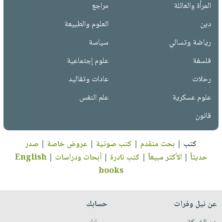
المرأة والعائلة
مراجع
دين
العلوم والطبيعة
رياضة وتسالي
سياسة
فلسفة
علوم إجتماعية
رحلات
عادات وتقاليد
علوم عسكرية
علم النفس
قانون
كتب
|
بحث متقدم
|
كتب صوتية
|
عروض خاصة
|
صدر
حديثاً
|
الأكثر مبيعاً
|
كتب نادرة
|
أبحاث ودراسات
|
English
books
عن نيل وفرات
حسابك