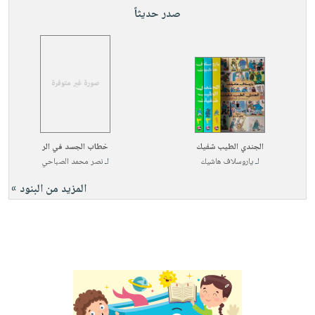
صدر حديثاً
الجندي الطيب شفيك
خطاب الجسد في الر
لـ
ياروسلاف هاشيك
لـ
نصر محمد الصباحي
المزيد من البنود »