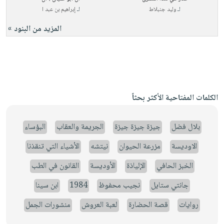
لـ
وليد جنبلاط
لـ
إبراهيم بن عبد ا
المزيد من البنود »
الكلمات المفتاحية الأكثر بحثاً
بلال فضل
جيزة جيزة جيزة
الجريمة والعقاب
البؤساء
الاوديسة
مزرعة الحيوان
نيتشه
الأشياء التي تنقذنا
الخبز الحافي
الإلياذة
الأوديسة
القانون في الطب
جانتي ستايل
نجيب محفوظ
1984
ابن سينا
روايات
قصة الحضارة
لعبة العروش
منشورات الجمل