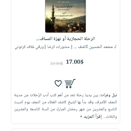
صابون
فيديوهات
عربة
أطفال
أسئلة
التسوق
مناسبات
يتكرر
طرحها
نشرة
الإصدارات
خدمات
الرحلة الحجازية أو نهزة المساف...
نيل
لـ محمد الحسين كاشف ...
| منشورات الرضا |ورقي غلاف كرتوني
وفرات
17.00$
انشر
20.00$
كتابك
تواصل
معنا
نيل وفرات:
بين يدينا رحلة تعد من أهم كتب أدب الرّحلات عن مدينة
النجف الأشرف، وقد بدأ بها الشيخ كاشف الغطاء من النجف يوم السبت
التاسع والعشرين من شهر رمضان المبارك من السنة التاسعة والعشرين
إقرأ المزيد »
والثلاث...