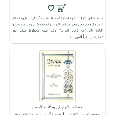
نبذة الناشر:
"تراثنا" نشرة فصليّة تُصدرنا مؤسسة آل البيت عليهم السلام
لإحياء التراث، وهي تُعنى بشؤون التراث والمخطوطات، ومن محتوياتها
الثابتة باب "من ذخائر التراث"، وفيه يُنشر مخطوط صغير بعد
إقرأ المزيد »
تحقيقه....
صحائف الأبرار في وظائف الأسحار
لـ محمد الحسين كاشف ...
| مؤسسة آل البيت لإحياء التراث |ورقي