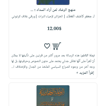
العناية
الأكثر
شحن
أدوات
بالأسنان
مبيعاً
منهج الرشاد لمن أراد السداد ؛ ...
مجاني
المائدة
الحمية
لـ جعفر كاشف الغطاء
العودة
| الخزائن لإحياء التراث |ورقي غلاف كرتوني
بنود
الأوعية
والتغذية
للمدارس
مختارة
والتخزين
اشتراكات
12.00$
اكسسوارات
أدوات
كتب
كل
بحث
المطبخ
الاشتراكات
اكسسوارات
متقدم
منزلية
صندوق
نبذة الناشر:
هذه الرسالة بعد مرور أكثر من قرنين على تأليفها لا يمكن
القراءة
اكسسوارات
أنْ تُقرأ على أنَّها نقاشٌ جدلي يعتمد على متون النصوص وحرفيتها، بل لها
iKitab
ملابس
نيل
وجه آخر من وجوه الصراع السياسي المتّخذ من الجدل والإختلاف ا...
بلا
مطرزات
إقرأ المزيد »
وفرات
حدود
حقائب
عن
حسابك
حلي
الشركة
عناية
لائحة
سياسة
بالذات
الأمنيات
الشركة