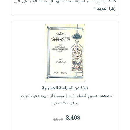
1925م) إلى علماء المدينة مستفتياً لهم في مسألة البناء على ال...
إقرأ المزيد »
نبذة من السياسة الحسينية
لـ محمد حسين كاشف ال...
| مؤسسة آل البيت لإحياء التراث |
ورقي غلاف عادي
3.40$
4.00$