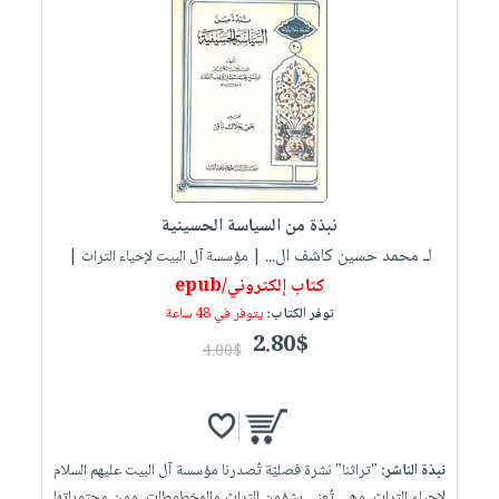
نبذة من السياسة الحسينية
لـ محمد حسين كاشف ال...
| مؤسسة آل البيت لإحياء التراث |
كتاب إلكتروني/epub
توفر الكتاب:
يتوفر في 48 ساعة
2.80$
4.00$
نبذة الناشر:
"تراثنا" نشرة فصليّة تُصدرنا مؤسسة آل البيت عليهم السلام
لإحياء التراث، وهي تُعنى بشؤون التراث والمخطوطات، ومن محتوياتها