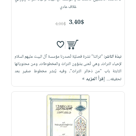
غلاف عادي
3.40$
4.00$
نبذة الناشر:
"تراثنا" نشرة فصليّة تُصدرنا مؤسسة آل البيت عليهم السلام
لإحياء التراث، وهي تُعنى بشؤون التراث والمخطوطات، ومن محتوياتها
الثابتة باب "من ذخائر التراث"، وفيه يُنشر مخطوط صغير بعد
إقرأ المزيد »
تحقيقه....