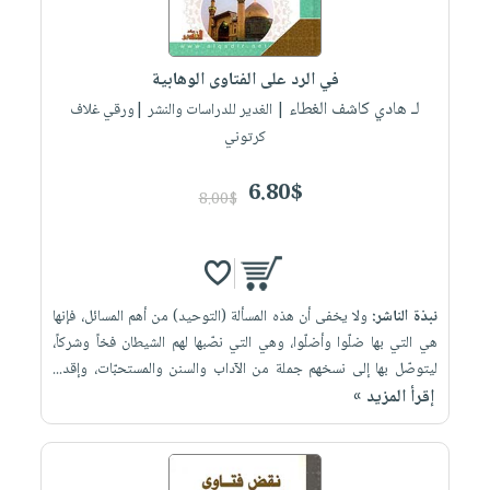
في الرد على الفتاوى الوهابية
لـ هادي كاشف الغطاء
| الغدير للدراسات والنشر |ورقي غلاف
كرتوني
6.80$
8.00$
نبذة الناشر:
ولا يخفى أن هذه المسألة (التوحيد) من أهم المسائل، فإنها
هي التي بها ضلّوا وأضلّوا، وهي التي نصّبها لهم الشيطان فخاً وشركاً،
ليتوصّل بها إلى نسخهم جملة من الآداب والسنن والمستحبّات، وإقد...
إقرأ المزيد »