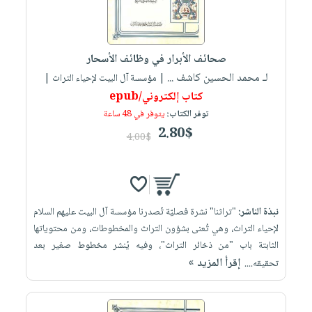
صحائف الأبرار في وظائف الأسحار
لـ محمد الحسين كاشف ...
| مؤسسة آل البيت لإحياء التراث |
كتاب إلكتروني/epub
توفر الكتاب:
يتوفر في 48 ساعة
2.80$
4.00$
نبذة الناشر:
"تراثنا" نشرة فصليّة تُصدرنا مؤسسة آل البيت عليهم السلام
لإحياء التراث، وهي تُعنى بشؤون التراث والمخطوطات، ومن محتوياتها
الثابتة باب "من ذخائر التراث"، وفيه يُنشر مخطوط صغير بعد
إقرأ المزيد »
تحقيقه....