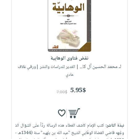
نقض فتاوى الوهابية
لـ محمد الحسين آل كا...
| الغدير للدراسات والنشر |ورقي غلاف
عادي
5.95$
7.00$
نبذة الناشر:
كتب الإمام كاشف الغطاء هذه الرسالة ردَّاً على السّؤال الذ
وجّهه قاضي القضاة الوهّابي الشيخ "عبد الله بن بلهيد" سنة (1344هـ -