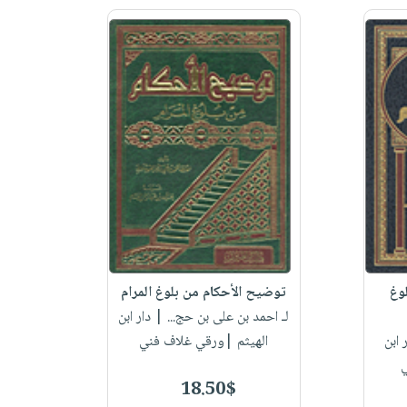
وغ
توضيح الأحكام من بلوغ المرام
لـ احمد بن على بن حج...
| دار ابن
 ابن
الهيثم |ورقي غلاف فني
ي
18.50$