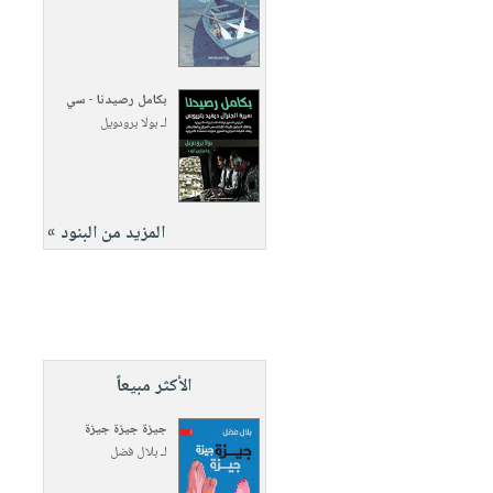
بكامل رصيدنا - سي
لـ
بولا برودويل
المزيد من البنود »
الأكثر مبيعاً
جيزة جيزة جيزة
لـ
بلال فضل