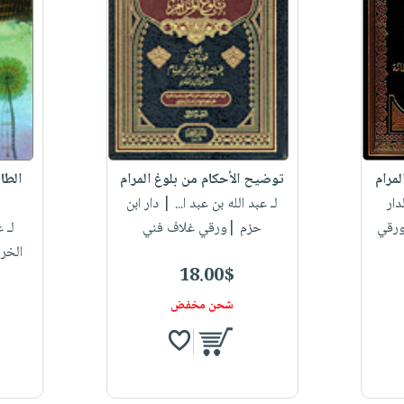
مرام
توضيح الأحكام من بلوغ المرام
الطا
دار
لـ عبد الله بن عبد ا...
| دار ابن
ورقي
حزم |ورقي غلاف فني
لـ ع
الخر
18.00$
شحن مخفض