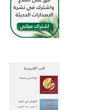
كتب الكترونية
بالوالدين إحسانا
تائهتان في البحر
لـ
سمير عبد المجيد