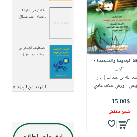
الشامل في إدارة ا
لـ
عصام أحمد عبدالل
التخطيط الإستراتي
لـ
رأفت عبد العزيز
قة الجديدة والمتجددة ؛
أنو...
بد الله بن عبد ا...
| دار
يجي |ورقي غلاف عادي
المزيد من البنود »
15.00$
شحن مخفض