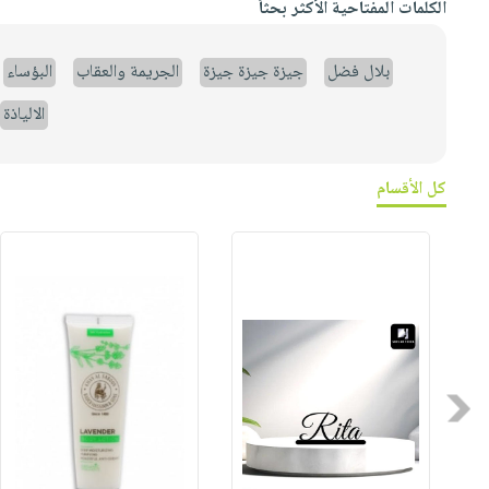
الكلمات المفتاحية الأكثر بحثاً
بلال فضل
جيزة جيزة جيزة
الجريمة والعقاب
البؤساء
الالياذة
كل الأقسام
Previous