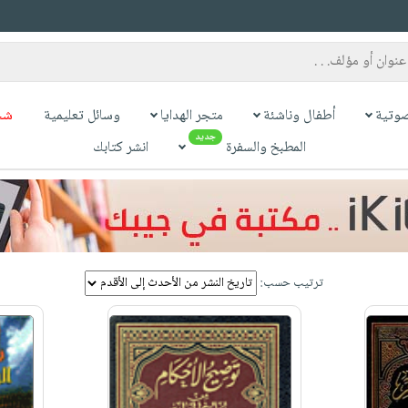
وتية
أطفال وناشئة
متجر الهدايا
وسائل تعليمية
شح
جديد
المطبخ والسفرة
انشر كتابك
ترتيب حسب: