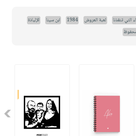
ء التي تنقذنا
لعبة العروش
1984
ابن سينا
الإلياذة
حفوظ
Next