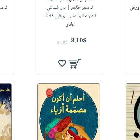
|ورقي
لـ سمر طاهر
| دار الساقي
لـ س
للطباعة والنشر |ورقي غلاف
عادي
8.10$
9.00$