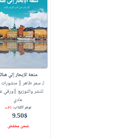
متعة الإبحار إلي هناك
لـ سمر طاهر
| منشورات بت
للنشر والتوزيع |ورقي غ
عادي
توفر الكتاب:
نافـد
9.50$
شحن مخفض