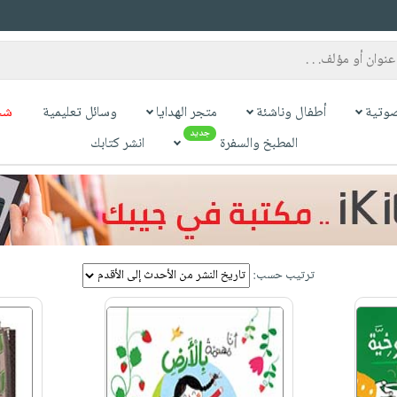
وتية
أطفال وناشئة
متجر الهدايا
وسائل تعليمية
شح
جديد
المطبخ والسفرة
انشر كتابك
ترتيب حسب: