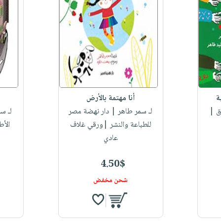
ة
أنا مهتمة بالأرض
ق |
لـ سمر طاهر
| دار نهضة مصر
لـ س
للطباعة والنشر |ورقي غلاف
الأ
عادي
4.50$
شحن مخفض