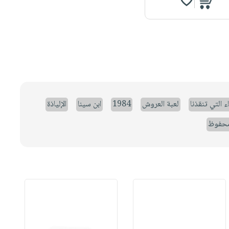
ء التي تنقذنا
لعبة العروش
1984
ابن سينا
الإلياذة
حفوظ