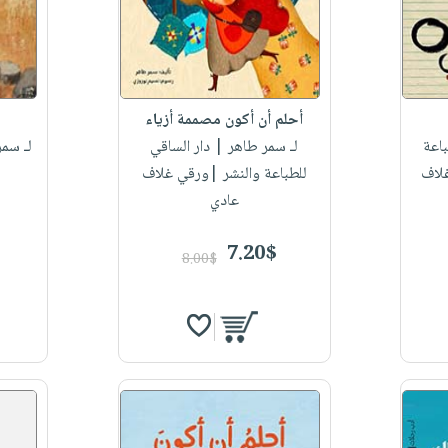
أحلم أن أكون مصممة أزياء
اعة
لـ سمر طاهر
| دار الساقي
لـ سمر
غلاف
للطباعة والنشر |ورقي غلاف
عادي
7.20$
8.00$