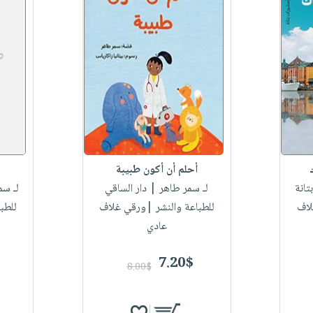
أحلم أن أكون طبيبة
انة
لـ سمر طاهر
| دار الساقي
لـ سم
لاف
للطباعة والنشر |ورقي غلاف
للطب
عادي
7.20$
8.00$