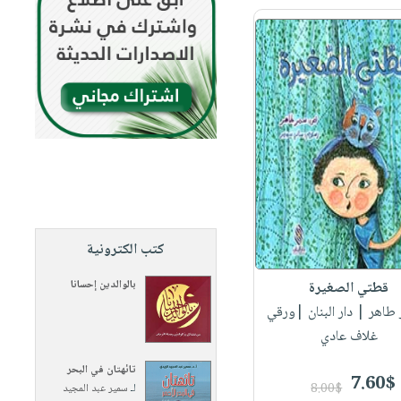
كتب الكترونية
بالوالدين إحسانا
قطتي الصغيرة
 طاهر
| دار البنان |ورقي
غلاف عادي
تائهتان في البحر
7.60$
8.00$
لـ
سمير عبد المجيد