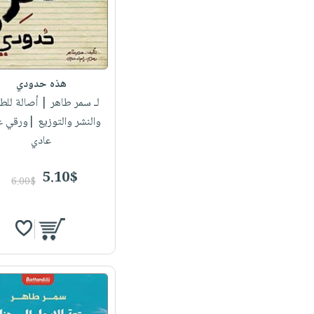
هذه حدودي
لـ سمر طاهر
| أصالة للطب
والنشر والتوزيع |ورقي 
عادي
5.10$
6.00$