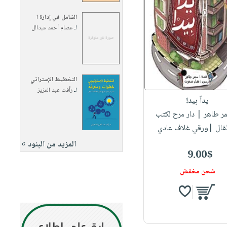
الشامل في إدارة ا
لـ
عصام أحمد عبدالل
التخطيط الإستراتي
لـ
رأفت عبد العزيز
يداً بيد!
مر طاهر
| دار مرح لكتب
طفال |ورقي غلاف عادي
المزيد من البنود »
9.00$
شحن مخفض