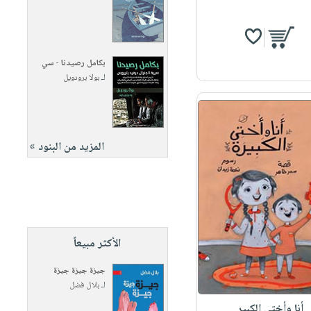
بكامل رصيدنا - سي
لـ
بولا برودويل
المزيد من البنود »
الأكثر مبيعاً
جيزة جيزة جيزة
لـ
بلال فضل
أنا وأختي الكبير