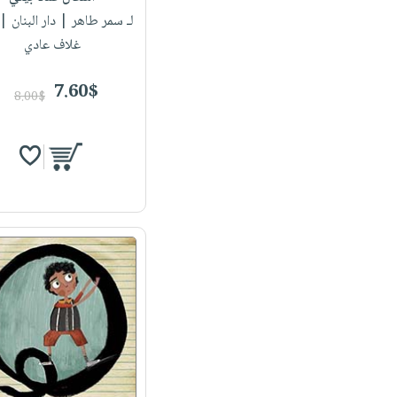
لـ سمر طاهر
| دار البنان 
غلاف عادي
7.60$
8.00$