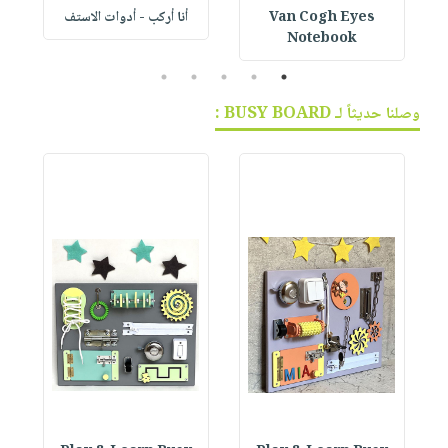
Van Cogh Eyes
أنا أركب - أدوات الاستف
 1
Notebook
5
4
3
2
1
وصلنا حديثاً لـ BUSY BOARD :