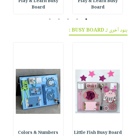
Play & Learn Busy
Play & Learn Busy
Board
Board
5
4
3
2
1
بنود أخرى لـ BUSY BOARD :
Colors & Numbers
Little Fish Busy Board