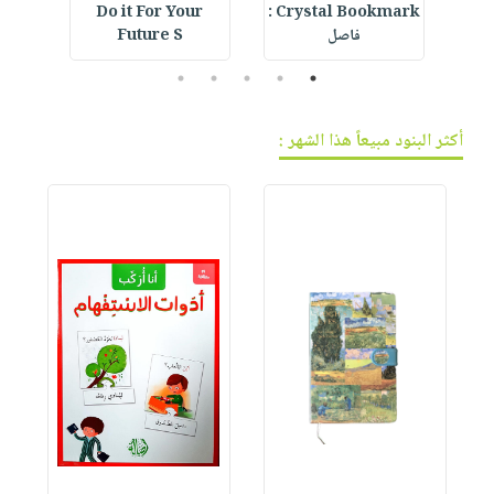
ning
Do it For Your
Crystal Bookmark :
De
فاصل
Future S
5
4
3
2
1
أكثر البنود مبيعاً هذا الشهر :