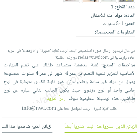
العناية
الأكثر
شحن
عدد القطع:
1
أدوات
بالأسنان
مبيعاً
مجاني
المادة:
مواد آمنة للأطفال
المائدة
الحمية
العودة
العمر:
1-5 سنوات
بنود
الأوعية
والتغذية
للمدارس
المعلومات المخصصة:
مختارة
والتخزين
اشتراكات
اكسسوارات
أدوات
كتب
كل
بحث
في حال تريدون ارسال صورة لتخصيص البند، الرجاء كتابة 'صورة' أو 'image' في المربع
المطبخ
الاشتراكات
اكسسوارات
أعلاه وارسالها الى redas@nwf.com مع رقم الطلبيّة
متقدم
مواصفات المنتج:
لعبة
مدهشة
ستساعد
طفلك
على
تعلم
المهارات
منزلية
صندوق
الأساسية
لتعزيز
تنمية
التعلم
من
عمر
4
أشهر
إلى
عمر
4
سنوات،
مصنوعة
القراءة
اكسسوارات
يدويًا
من
مواد
غير
سامة
وطلاء
مائي،
غير
قابلة
للكسر،
متوفرة
في
لوح
نيل
iKitab
ملابس
جانبي
واحد
أو
لوح
مزدوج
حيث
يكون
الجانب
الثاني
عبارة
عن
لوح
وفرات
بلا
مطرزات
طباشير..
هذه
الوسيلة
التعليمية
سوف
...
إقرأ المزيد
حدود
عن
حقائب
حسابك
info@nwf.com
لطلب كميّة كبيرة، الرجاء التواصل معنا على
الشركة
حلي
لائحة
سياسة
عناية
الزبائن الذين اشتروا هذا البند اشتروا أيضاً
الزبائن الذين شاهدوا هذا البند
الأمنيات
الشركة
بالذات