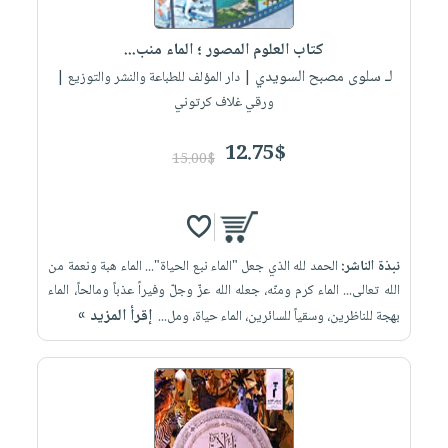
إختياراتنا
تعليمية
أسئلة
إختياراتنا
المواضيع
iKitab
يتكرر
كتاب العلوم المصور ؛ الماء منب...
كتب
بلا
الأكثر
طرحها
لـ سلوى مصبح السويدي
أكاديمية
| دار المؤلف للطباعة والنشر والتوزيع |
الصحة
حدود
مبيعاً
تحميل
ورقي غلاف كرتوني
والعناية
صندوق
أسئلة
وسائل
masmu3
الشخصية
القراءة
يتكرر
تعليمية
12.75$
على
جديد
15.00$
English
طرحها
صندوق
Android
books
الكل
تحميل
القراءة
تحميل
iKitab
أجهزة
جوائز
المطبخ
masmu3
على
العناية
والسفرة
على
نبذة الناشر:
الحمد لله الذي جعل "الماء نبع الحياة"... الماء هبة ونعمة من
Android
جديد
الشخصية
Apple
الله تعالى... الماء كرم ومنّه، جعله الله عزّ وجلّ وفيراً عذباً ومالحاً، الماء
تحميل
العناية
إقرأ المزيد »
بهجة للناظرين، وسقياً للسائرين، الماء حياة، ومل...
الكل
iKitab
وتصفيف
أواني
متجر
على
الشعر
الطهي
الهدايا
Apple
العناية
أدوات
بالجسم
أقسام
الخبز