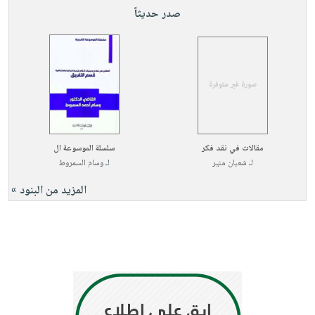
صابون
فيديوهات
صدر حديثاً
عربة
أطفال
أسئلة
التسوق
مناسبات
يتكرر
طرحها
نشرة
الإصدارات
خدمات
نيل
وفرات
مقالات في نقد فكر
سلسلة الموسوعة ال
انشر
لـ
شعبان منير
لـ
وسام السمروط
كتابك
المزيد من البنود »
تواصل
معنا