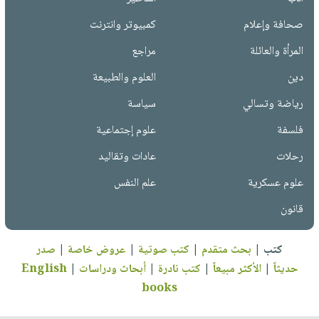
صحافة وإعلام
كمبيوتر وانترنت
المرأة والعائلة
مراجع
دين
العلوم والطبيعة
رياضة وتسالي
سياسة
فلسفة
علوم إجتماعية
رحلات
عادات وتقاليد
علوم عسكرية
علم النفس
قانون
كتب
|
بحث متقدم
|
كتب صوتية
|
عروض خاصة
|
صدر
حديثاً
|
الأكثر مبيعاً
|
كتب نادرة
|
أبحاث ودراسات
|
English
books