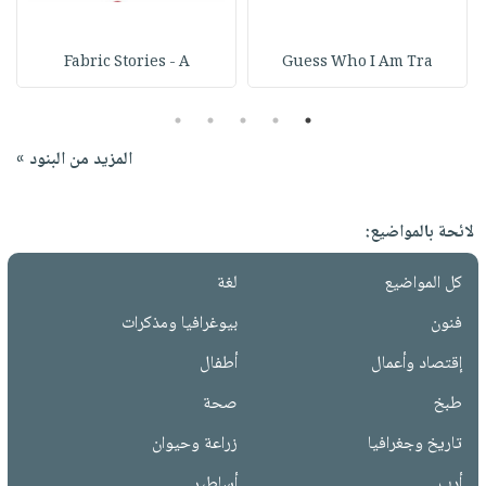
Fabric Stories - A
Guess Who I Am Tra
5
4
3
2
1
المزيد من البنود »
لائحة بالمواضيع:
كل المواضيع
لغة
فنون
بيوغرافيا ومذكرات
إقتصاد وأعمال
أطفال
طبخ
صحة
تاريخ وجغرافيا
زراعة وحيوان
أدب
أساطير