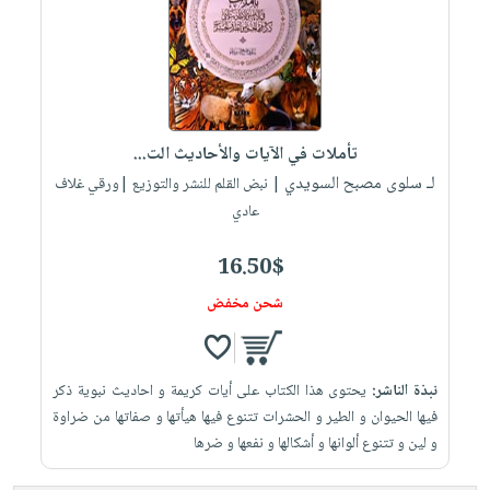
العناية
الأكثر
شحن
أدوات
بالأسنان
مبيعاً
مجاني
المائدة
الحمية
العودة
بنود
الأوعية
والتغذية
للمدارس
مختارة
والتخزين
اشتراكات
اكسسوارات
تأملات في الآيات والأحاديث الت...
أدوات
كتب
كل
بحث
لـ سلوى مصبح السويدي
المطبخ
| نبض القلم للنشر والتوزيع |ورقي غلاف
الاشتراكات
اكسسوارات
متقدم
عادي
منزلية
صندوق
القراءة
16.50$
اكسسوارات
iKitab
ملابس
شحن مخفض
نيل
بلا
مطرزات
وفرات
حدود
حقائب
عن
حسابك
نبذة الناشر:
يحتوى هذا الكتاب على أيات كريمة و احاديث نبوية ذكر
حلي
الشركة
فيها الحيوان و الطير و الحشرات تتنوع فيها هيأتها و صفاتها من ضراوة
عناية
لائحة
سياسة
و لين و تتنوع ألوانها و أشكالها و نفعها و ضرها
بالذات
الأمنيات
الشركة