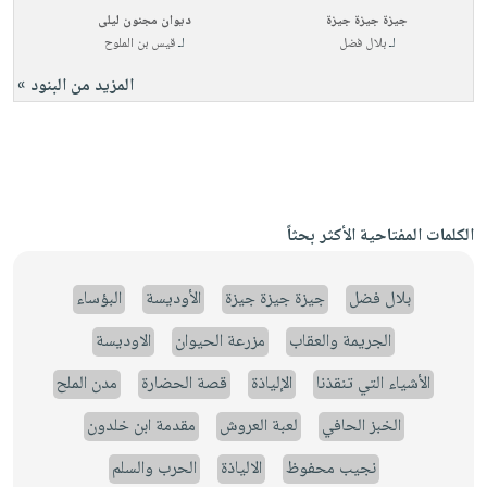
جيزة جيزة جيزة
ديوان مجنون ليلى
لـ
بلال فضل
لـ
قيس بن الملوح
المزيد من البنود »
الكلمات المفتاحية الأكثر بحثاً
بلال فضل
جيزة جيزة جيزة
الأوديسة
البؤساء
الجريمة والعقاب
مزرعة الحيوان
الاوديسة
الأشياء التي تنقذنا
الإلياذة
قصة الحضارة
مدن الملح
الخبز الحافي
لعبة العروش
مقدمة ابن خلدون
نجيب محفوظ
الالياذة
الحرب والسلم