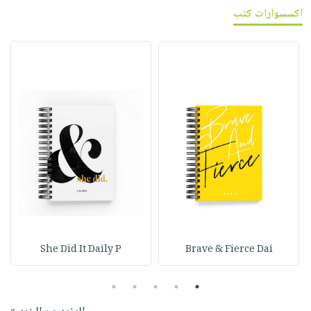
اكسسوارات كتب
She Did It Daily P
Brave & Fierce Dai
5
4
3
2
1