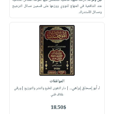
نيل وفرات:
دراسة فقهية شافعية أستقصى فيها المؤلف المسائل الخلافية
عند الشافعية في المنهاج للنووي ووزعها على قسمين مسائل الترجيح
ومسائل الأستدراك.
الموافقات
لـ أبو إسحاق إبراهي...
| دار التقوى للطبع والنشر والتوزيع |ورقي
غلاف فني
18.50$