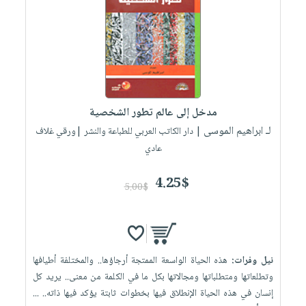
العناية
الأكثر
شحن
أدوات
بالأسنان
مبيعاً
مجاني
المائدة
الحمية
العودة
بنود
الأوعية
والتغذية
للمدارس
مختارة
والتخزين
اشتراكات
اكسسوارات
أدوات
كتب
كل
بحث
مدخل إلى عالم تطور الشخصية
المطبخ
الاشتراكات
اكسسوارات
متقدم
لـ ابراهيم الموسى
| دار الكاتب العربي للطباعة والنشر |ورقي غلاف
منزلية
صندوق
عادي
القراءة
اكسسوارات
4.25$
iKitab
ملابس
5.00$
نيل
بلا
مطرزات
وفرات
حدود
حقائب
عن
حسابك
حلي
الشركة
نيل وفرات:
هذه الحياة الواسعة الممتجة أرجاؤها.. والمختلفة أطيافها
عناية
لائحة
سياسة
وتطلعاتها ومتطلباتها ومجالاتها بكل ما في الكلمة من معنى.. يريد كل
بالذات
الأمنيات
إنسان في هذه الحياة الإنطلاق فيها بخطوات ثابتة يؤكد فيها ذاته.. ...
الشركة