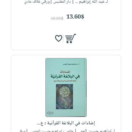
لـ عبد الله إبراهيم ...
| دار المقتبس |ورقي غلاف عادي
13.60$
16.00$
إضاءات في البلاغة القرآنية ؛ ع...
لـ إبراهيم حسين المو...
| خاص - إبراهيم حسين الموسى |ورقي