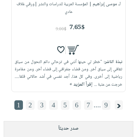
لـ موسى إبراهيم
| المؤسسة العربية للدراسات والنشر |ورقي غلاف
عادي
7.65$
9.00$
نبذة الناشر:
"خطر لي حينها أنني في ترحالي دائم التحول من سياق
ثقافي إلى سياق آخر. ومن فضاء جغرافي إلى فضاء آخر. ومن مغامرة
رياضية إلى أخرى. وفي كل هذا، أجد نفسي في أشد حالاتي قلقا.....
إقرأ المزيد »
خرجت عن عتبة ...
1
2
3
4
5
6
7
....
9
صدر حديثاً