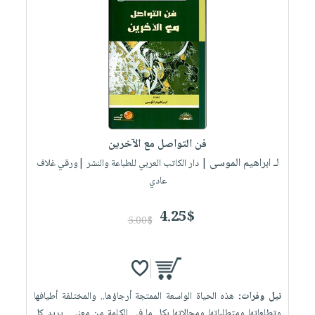
فن التواصل مع الآخرين
لـ ابراهيم الموسى
| دار الكاتب العربي للطباعة والنشر |ورقي غلاف
عادي
4.25$
5.00$
نيل وفرات:
هذه الحياة الواسعة الممتجة أرجاؤها.. والمختلفة أطيافها
وتطلعاتها ومتطلباتها ومجالاتها بكل ما في الكلمة من معنى.. يريد كل