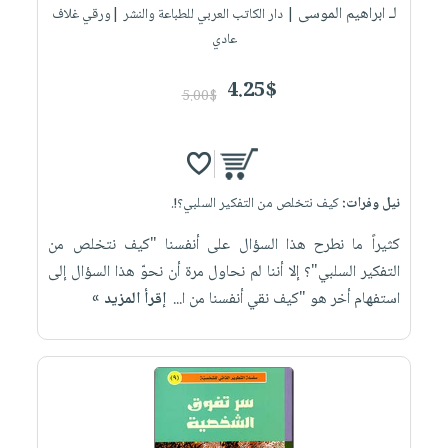
لـ ابراهيم الموسى
| دار الكاتب العربي للطباعة والنشر |ورقي غلاف
عادي
4.25$
5.00$
نيل وفرات:
كيف نتخلص من التفكير السلبي؟!.
كثيراً ما نطرح هذا السؤال على أنفسنا "كيف نتخلص من
التفكير السلبي"؟ إلا أننا لم نحاول مرة أن نحوّ هذا السؤال إلى
استفهام أخر هو "كيف نقي أنفسنا من ا...
إقرأ المزيد »