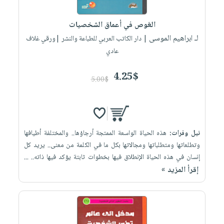
إختياراتنا
تعليمية
أسئلة
إختياراتنا
المواضيع
iKitab
يتكرر
الغوص في أعماق الشخصيات
كتب
بلا
الأكثر
طرحها
لـ ابراهيم الموسى
أكاديمية
| دار الكاتب العربي للطباعة والنشر |ورقي غلاف
الصحة
حدود
مبيعاً
تحميل
عادي
والعناية
صندوق
أسئلة
إختياراتنا
masmu3
الشخصية
القراءة
يتكرر
وسائل
4.25$
على
جديد
5.00$
English
طرحها
تعليمية
Android
books
الكل
تحميل
صندوق
تحميل
iKitab
أجهزة
القراءة
المطبخ
masmu3
على
العناية
والسفرة
على
جوائز
نيل وفرات:
هذه الحياة الواسعة الممتجة أرجاؤها.. والمختلفة أطيافها
Android
جديد
الشخصية
Apple
وتطلعاتها ومتطلباتها ومجالاتها بكل ما في الكلمة من معنى.. يريد كل
تحميل
العناية
إنسان في هذه الحياة الإنطلاق فيها بخطوات ثابتة يؤكد فيها ذاته.. ...
الكل
إقرأ المزيد »
iKitab
وتصفيف
أواني
متجر
على
الشعر
الطهي
الهدايا
Apple
العناية
أدوات
بالجسم
أقسام
الخبز