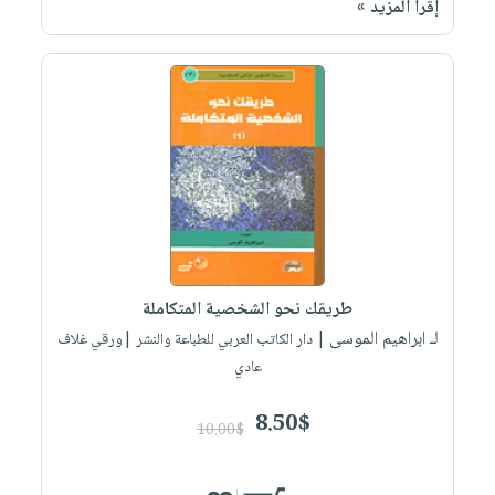
إقرأ المزيد »
صابون
فيديوهات
عربة
أطفال
أسئلة
التسوق
مناسبات
يتكرر
طرحها
نشرة
الإصدارات
خدمات
نيل
وفرات
انشر
كتابك
تواصل
طريقك نحو الشخصية المتكاملة
معنا
لـ ابراهيم الموسى
| دار الكاتب العربي للطباعة والنشر |ورقي غلاف
عادي
8.50$
10.00$