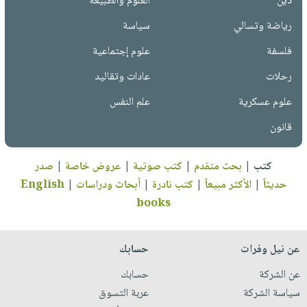
دين
العلوم والطبيعة
رياضة وتسالي
سياسة
فلسفة
علوم إجتماعية
رحلات
عادات وتقاليد
علوم عسكرية
علم النفس
قانون
كتب
|
بحث متقدم
|
كتب صوتية
|
عروض خاصة
|
صدر
حديثاً
|
الأكثر مبيعاً
|
كتب نادرة
|
أبحاث ودراسات
|
English
books
عن نيل وفرات
حسابك
عن الشركة
حسابك
سياسة الشركة
عربة التسوق