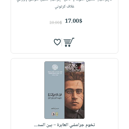
غلاف كرتوني
17.00$
20.00$
تخوم جرامشي العابرة – بين السد...