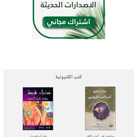
كتب الكترونية
مباحث في أدب الغر
عذراء قريش