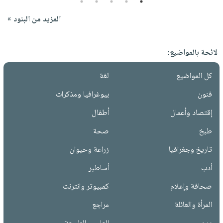
5
4
3
2
1
المزيد من البنود »
لائحة بالمواضيع:
كل المواضيع
لغة
فنون
بيوغرافيا ومذكرات
إقتصاد وأعمال
أطفال
طبخ
صحة
تاريخ وجغرافيا
زراعة وحيوان
أدب
أساطير
صحافة وإعلام
كمبيوتر وانترنت
المرأة والعائلة
مراجع