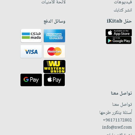
فيديوهات
لائحة الأمنيات
انشر كتابك
حمّل iKitab
وسائل الدفع
تواصل معنا
تواصل معنا
أسئلة يتكرر طرحها
+96171172802
info@nwf.com