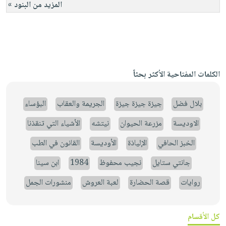
المزيد من البنود »
الكلمات المفتاحية الأكثر بحثاً
بلال فضل
جيزة جيزة جيزة
الجريمة والعقاب
البؤساء
الاوديسة
مزرعة الحيوان
نيتشه
الأشياء التي تنقذنا
الخبز الحافي
الإلياذة
الأوديسة
القانون في الطب
جانتي ستايل
نجيب محفوظ
1984
ابن سينا
روايات
قصة الحضارة
لعبة العروش
منشورات الجمل
كل الأقسام