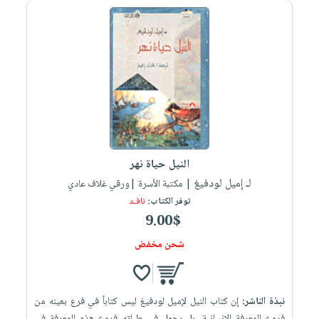
النيل حياة نهر
لـ إميل لودفيغ
| مكتبة الأسرة |ورقي غلاف عادي
توفر الكتاب:
نافـد
9.00$
شحن مخفض
نبذة الناشر:
إن كتاب النيل لإميل لودفيغ ليس كتاباً في فرع بعينه من