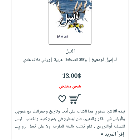
النيل
لـ إميل لودفيغ
| وكالة الصحافة العربية |ورقي غلاف عادي
13.00$
شحن مخفض
نبذة الناشر:
ينطوي هذا الكتاب على أدب وتاريخ وجغرافيا، مع غموضٍ
والْتِباس في الفكر والتعبير، شأن لودفيغ في جميع كتبه، والكتاب - ليس
للتسلية أوالترويح ، فلم يُكتَب باللغة الدارجة ولا على نَمَط الرواي...
إقرأ المزيد »