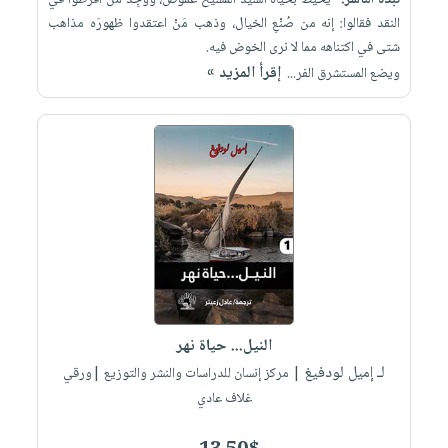
نبذة الناشر:
"يحيط بحياة السيد المسيح غموضٌ، وَوُجِدَ مَنْ أفرطوا في
النقد فقالوا: إنه من صُنْعِ الخيال، وذهب مَنْ اعتقدوا ظهورَه مذاهب
شتى في اكتناهه مما لا نرى الخوض فيه.
إقرأ المزيد »
ويضع المستشرق الفر...
النيل... حياة نهر
لـ إميل لودفيغ
| مركز إنسان للدراسات والنشر والتوزيع |ورقي
غلاف عادي