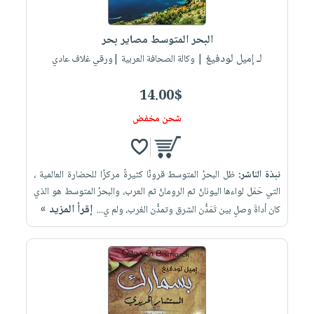
البحر المتوسط مصاير بحر
لـ إميل لودفيغ
| وكالة الصحافة العربية |ورقي غلاف عادي
14.00$
شحن مخفض
نبذة الناشر:
ظل البحرُ المتوسط قرونًا كثيرةً مركزًا للحضارة العالمية ،
التي حَمَل لواءها اليونانُ ثم الرومانُ ثم العرب، والبحرُ المتوسط هو الذي
إقرأ المزيد »
كان أداةَ وصلٍ بين تَمَدُّن الشرق وتمدُّن الغرب، ولم ي...