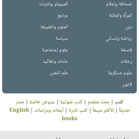
صحافة وإعلام
كمبيوتر وانترنت
المرأة والعائلة
مراجع
دين
العلوم والطبيعة
رياضة وتسالي
سياسة
فلسفة
علوم إجتماعية
رحلات
عادات وتقاليد
علوم عسكرية
علم النفس
قانون
كتب
|
بحث متقدم
|
كتب صوتية
|
عروض خاصة
|
صدر
حديثاً
|
الأكثر مبيعاً
|
كتب نادرة
|
أبحاث ودراسات
|
English
books