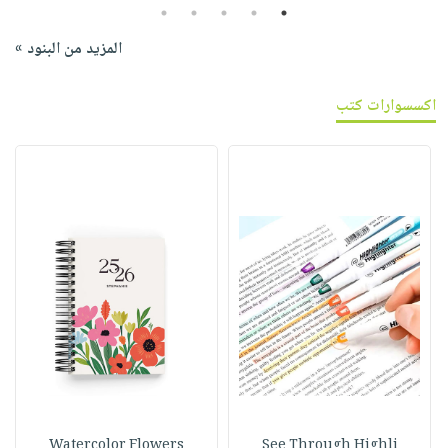
5
4
3
2
1
المزيد من البنود »
اكسسوارات كتب
Watercolor Flowers
See Through Highli