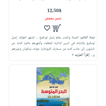
12.50$
شحن مخفض
نبذة الناشر:
الحياة والحب بقلم إميل لودفيغ ... اشتهر المؤلف إميل
لودفيغ بكتاباته في السير الذاتية للعظماء وأشهرهم عالميا كتابه عن
نابليون، إلى جانب كتبه عن بسمارك، كليوباترا، جوته، لينكولن وغيرهم،
إقرأ المزيد »
و...