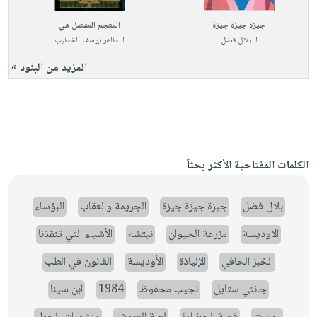
جيزة جيزة جيزة
المعجم المفصل في
لـ
بلال فضل
لـ
طاهر يوسف الخطيب
المزيد من البنود »
الكلمات المفتاحية الأكثر بحثاً
بلال فضل
جيزة جيزة جيزة
الجريمة والعقاب
البؤساء
الاوديسة
مزرعة الحيوان
نيتشه
الأشياء التي تنقذنا
الخبز الحافي
الإلياذة
الأوديسة
القانون في الطب
جانتي ستايل
نجيب محفوظ
1984
ابن سينا