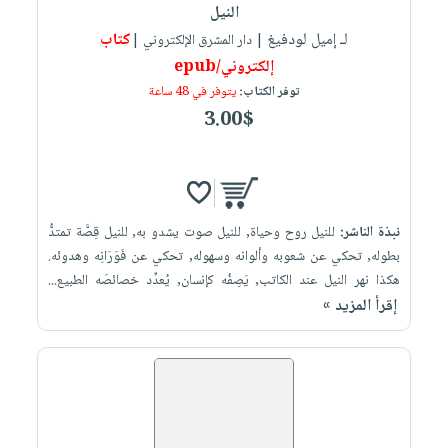
النيل
لـ إميل لودفيغ
كتاب
| دار المشرق الإلكتروني |
إلكتروني/epub
توفر الكتاب:
يتوفر في 48 ساعة
3.00$
نبذة الناشر:
للنيل روح وحياة, للنيل صوت يشدو به, للنيل قِصَّة تمتدُّ
بطوله, تحكي عن شعوبه وألوانه وسهوله, تحكي عن فَوَرَانِه وهدوئه.
هكذا نهر النيل عند الكاتب, يَصِفُه كإنسان, يُعدِّد خصائصَه الطبيع...
إقرأ المزيد »