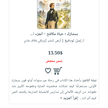
العناية
الأكثر
شحن
أدوات
بالأسنان
مبيعاً
مجاني
المائدة
الحمية
العودة
بنود
الأوعية
والتغذية
للمدارس
مختارة
والتخزين
اشتراكات
اكسسوارات
بسمـارك ؛ حياة مكافح - الجزء ا...
أدوات
كتب
كل
بحث
لـ إميل لودفيغ
المطبخ
| أزهى للنشر |ورقي غلاف عادي
الاشتراكات
اكسسوارات
متقدم
منزلية
صندوق
13.50$
القراءة
اكسسوارات
شحن مخفض
iKitab
ملابس
نيل
بلا
مطرزات
وفرات
حدود
نبذة الناشر:
يأخذك هذا الكتاب في رحلة عبر سنوات أوتو فون بسمارك
حقائب
عن
حسابك
الأولى، مستعرضًا كيف تشكلت شخصيته الصلبة وطموحه الكبير منذ
حلي
الشركة
طفولته. من الريف الألماني إلى مدارس الانضباط الصارمة، يكشف النص
عناية
لائحة
سياسة
إقرأ المزيد »
كيف أثر الت...
بالذات
الأمنيات
الشركة