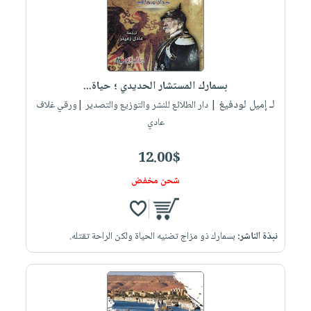
بسمارك المستشار الحديدي ؛ حياة...
لـ إميل لودفيغ
| دار الطلائع للنشر والتوزيع والتصدير |ورقي غلاف
عادي
12.00$
شحن مخفض
نبذة الناشر:
بسمارك ذو مزاج تضنيه الحياة ولكن الراحة تقتله.