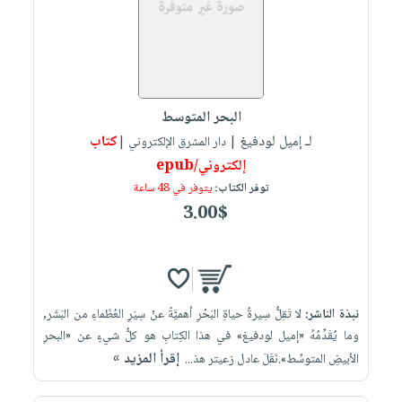
البحر المتوسط
لـ إميل لودفيغ
كتاب
| دار المشرق الإلكتروني |
إلكتروني/epub
توفر الكتاب:
يتوفر في 48 ساعة
3.00$
نبذة الناشر:
لا تَقِلُّ سِيرةُ حياةِ البَحْرِ أهميَّةً عنْ سِيَرِ العُظَماءِ من البَشَر,
وما يُقَدِّمُهُ «إميل لودفيغ» في هذا الكِتابِ هو كلُّ شيءٍ عن «البحرِ
إقرأ المزيد »
الأبيضِ المتوسِّط».نَقَلَ عادل زعيتر هذ...