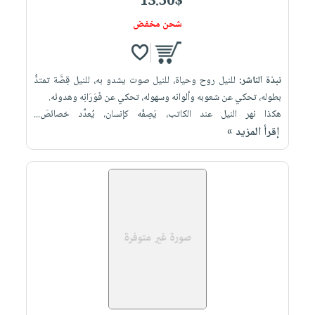
13.50$
شحن مخفض
نبذة الناشر:
للنيل روح وحياة، للنيل صوت يشدو به، للنيل قِصَّة تمتدُّ
بطوله، تحكي عن شعوبه وألوانه وسهوله، تحكي عن فَوَرَانِه وهدوئه.
هكذا نهر النيل عند الكاتب، يَصِفُه كإنسان، يُعدِّد خصائصَ...
إقرأ المزيد »