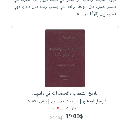
فروع المعرفة الإنسانية, بل يحمل في طياته فروع هذه المعرفة في
تناسق جميل, مثل اللوحة الرائعة التي رسمتها ريشة فنان مبدع, فهي
إقرأ المزيد »
تحتوي ع...
تاريخ الشعوب والحضارات في وادي...
لـ إميل لودفيغ
| دار ومكتبة بيبليون |ورقي غلاف فني
توفر الكتاب:
نافـد
19.00$
20.00$