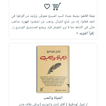
نبذة الناشر:
يحيط بحياة السيد المسيح غموضٌ، وَوُجِدَ مَن أفرطوا في
النقد فقالوا: إنه من صُنْعِ الخيال، وذهب مَن اعتقدوا ظهورَه مذاهب
شتَّى في اكتناهه مما لا نرى الخوض فيه. ويضع المستشرق الفرنسيُّ إ...
إقرأ المزيد »
الحياة والحب
لـ إميل لودفيغ
| آفاق للنشر والتوزيع |ورقي غلاف عادي