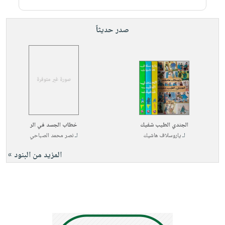
صدر حديثاً
الجندي الطيب شفيك
خطاب الجسد في الر
لـ
ياروسلاف هاشيك
لـ
نصر محمد الصباحي
المزيد من البنود »