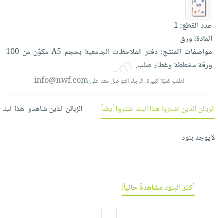
العناية
الأكثر
شحن
أدوات
بالأسنان
مبيعاً
مجاني
عدد القطع:
1
المائدة
الحمية
العودة
المادة:
ورق
بنود
الأوعية
والتغذية
للمدارس
مواصفات المنتج:
دفتر
الملاحظات
الجامعية
بحجم
A5
مكوّن
من
100
مختارة
والتخزين
اشتراكات
اكسسوارات
ورقة
مخططة
وغطاء
صلب.
أدوات
كتب
كل
بحث
info@nwf.com
لطلب كميّة كبيرة، الرجاء التواصل معنا على
المطبخ
الاشتراكات
اكسسوارات
متقدم
منزلية
صندوق
الزبائن الذين اشتروا هذا البند اشتروا أيضاً
الزبائن الذين شاهدوا هذا البند
القراءة
اكسسوارات
نيل
iKitab
ملابس
لايوجد بنود
وفرات
بلا
مطرزات
حدود
عن
حقائب
حسابك
الشركة
حلي
أكثر البنود مشاهدةً حالياً:
لائحة
سياسة
عناية
الأمنيات
الشركة
بالذات