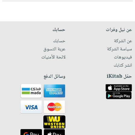
عن نيل وفرات
حسابك
عن الشركة
حسابك
سياسة الشركة
عربة التسوق
فيديوهات
لائحة الأمنيات
انشر كتابك
حمّل iKitab
وسائل الدفع