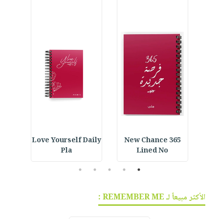
ined
Love Yourself Daily
365 New Chance
Go For It Notebook :
Pla
Lined No
5
4
3
2
1
الأكثر مبيعاً لـ REMEMBER ME :