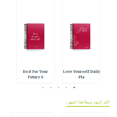
فيديوهات
صابون
عربة
أسئلة
التسوق
أطفال
يتكرر
مناسبات
طرحها
نشرة
الإصدارات
خدمات
نيل
وفرات
انشر
كتابك
تواصل
IVE
Do it For Your
Love Yourself Daily
E
معنا
Future S
Pla
5
4
3
2
1
أكثر البنود مبيعاً هذا الشهر :