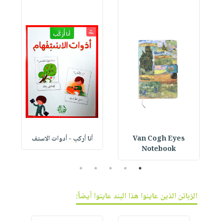
Van Cogh Eyes
أنا أركب - أدوات الاستف
 1
Notebook
5
4
3
2
1
الزبائن الذين عاينوا هذا البند عاينوا أيضاً: