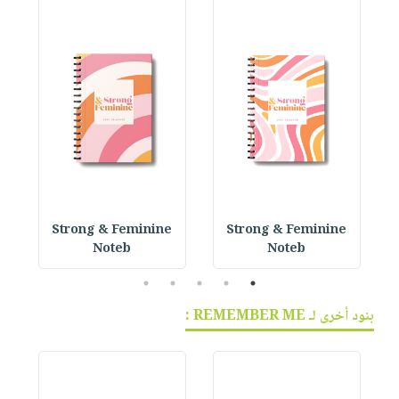
 P
Strong & Feminine
Strong & Feminine
Noteb
Noteb
5
4
3
2
1
بنود أخرى لـ REMEMBER ME :