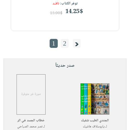
توفر الكتاب:
نافـد
14.25$
15.00$
1
2
صدر حديثاً
الجندي الطيب شفيك
خطاب الجسد في الر
لـ
ياروسلاف هاشيك
لـ
نصر محمد الصباحي