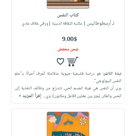
إختياراتنا
تعليمية
أسئلة
إختياراتنا
المواضيع
iKitab
يتكرر
كتاب النفس
كتب
بلا
الأكثر
طرحها
لـ أرسطوطاليس
أكاديمية
| مكتبة الثقافة الدينية |ورقي غلاف عادي
الصحة
حدود
مبيعاً
تحميل
والعناية
صندوق
أسئلة
إختياراتنا
masmu3
9.00$
الشخصية
القراءة
يتكرر
وسائل
على
جديد
شحن مخفض
English
طرحها
تعليمية
Android
books
الكل
تحميل
صندوق
تحميل
iKitab
أجهزة
القراءة
المطبخ
masmu3
نبذة الناشر:
هو دراسة فلسفية-حيوية متكاملة تُعرف أحيانًا بـ"علم
على
العناية
والسفرة
على
جوائز
النفس البيولوجي".
Android
جديد
الشخصية
Apple
يرى أن النفس هي هيئة الجسم الحي، تتدرّج من وظائف التغذية إلى
تحميل
العناية
إقرأ المزيد »
الحس والفكر. يُميّز بين عقلين (فاعل ومكنون)، وي...
الكل
iKitab
وتصفيف
أواني
متجر
على
الشعر
الطهي
الهدايا
Apple
العناية
أدوات
بالجسم
أقسام
الخبز