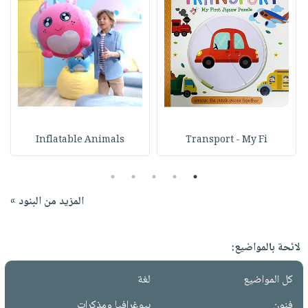
Inflatable Animals
Transport - My Fi
5
4
3
2
1
المزيد من البنود »
لائحة بالمواضيع:
كل المواضيع
لغة
فنون
بيوغرافيا ومذكرات