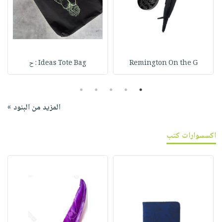
Remington On the G
Ideas Tote Bag : ح
5
4
3
2
1
المزيد من البنود »
اكسسوارات كتب