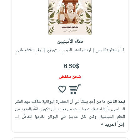
صابون
فيديوهات
عربة
أطفال
أسئلة
التسوق
مناسبات
يتكرر
طرحها
نشرة
الإصدارات
خدمات
نظام الأتينيين
نيل
لـ أرسطوطاليس
| ارتقاء للنشر الدولي والتوزيع |ورقي غلاف عادي
وفرات
6.50$
انشر
كتابك
شحن مخفض
تواصل
معنا
نبذة الناشر:
ما من أحدٍ يشكُّ في أن الحضارة اليونانية شكَّلت مهد الفكر
السياسي، وأنها استطاعت بما وعته من تجارب أن تكون ملمَّةً بالعديد من
النظم السياسية، وكان لكل مدينةٍ في اليونان نظامها الخاصُّ ا...
إقرأ المزيد »