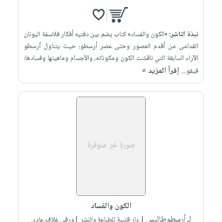
نبذة الناشر:
«الكون والفساد» كتاب يضم بين دفتيه أفكار فلاسفة اليونان
القدامى من أقدم العصور وحتى عصر أرسطو؛ حيث يتناول أرسطو
الآراء السابقة التي ناقشت الكون ومكوناته، والأجسام وماهيتها وفسادها؛
إقرأ المزيد »
فيقو...
الكون والفساد
لـ أرسطوطاليس
| دار قتيبة للطباعة والنشر |ورقي غلاف عادي