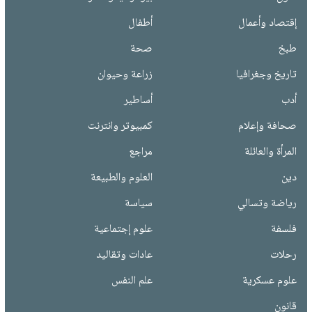
إقتصاد وأعمال
أطفال
طبخ
صحة
تاريخ وجغرافيا
زراعة وحيوان
أدب
أساطير
صحافة وإعلام
كمبيوتر وانترنت
المرأة والعائلة
مراجع
دين
العلوم والطبيعة
رياضة وتسالي
سياسة
فلسفة
علوم إجتماعية
رحلات
عادات وتقاليد
علوم عسكرية
علم النفس
قانون