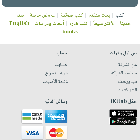
كتب
|
بحث متقدم
|
كتب صوتية
|
عروض خاصة
|
صدر
حديثاً
|
الأكثر مبيعاً
|
كتب نادرة
|
أبحاث ودراسات
|
English
books
عن نيل وفرات
حسابك
عن الشركة
حسابك
سياسة الشركة
عربة التسوق
فيديوهات
لائحة الأمنيات
انشر كتابك
حمّل iKitab
وسائل الدفع