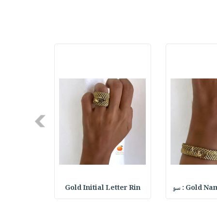
Next
Gold  : سو
Gold Initial Letter Rin
Heart Ring : خات