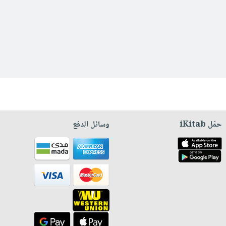
حمّل iKitab
وسائل الدفع