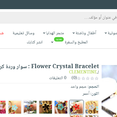
وتية
أطفال وناشئة
متجر الهدايا
وسائل تعليمية
شح
جديد
المطبخ والسفرة
انشر كتابك
Flower Crystal Bracelet : سوار وردة كريستال
لـ
CLEMENTINE
(0)
0 التعليقات
الحجم:
حجم واحد
اللون:
أحمر