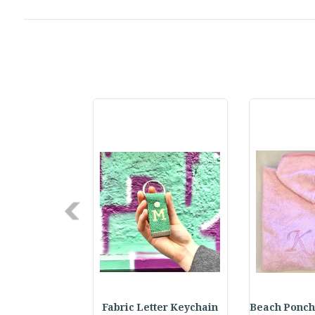
Next
Beach Ponch
Fabric Letter Keychain
Embroidered Hat