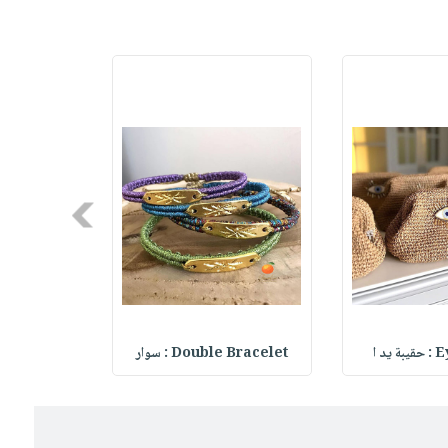
Next
يد ا
Double Bracelet : سوار
le Bracelet