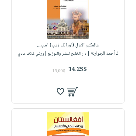
عالمكير الأول (اورانك زيب) امب...
لـ أحمد الجوارنة
| دار الخليج للنشر والتوزيع |ورقي غلاف عادي
14.25$
15.00$