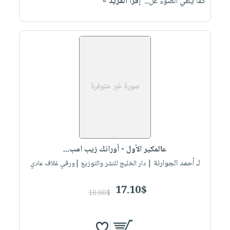
كما يلقي الضوء عل...
إقرأ المزيد »
عالمكير الأول - أورانك زيب امب...
لـ أحمد الجوارنة
| دار الخليج للنشر والتوزيع |ورقي غلاف عادي
17.10$
18.00$