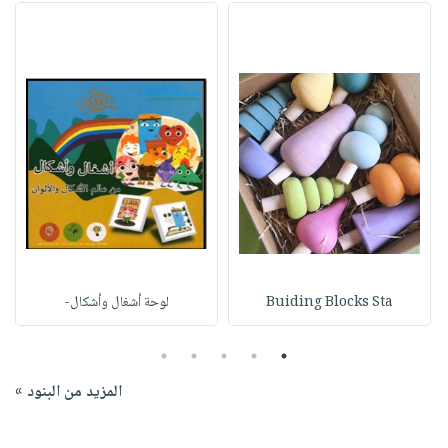
Buiding Blocks Sta
لوحة أشغال وأشكال-
5
4
3
2
1
المزيد من البنود »