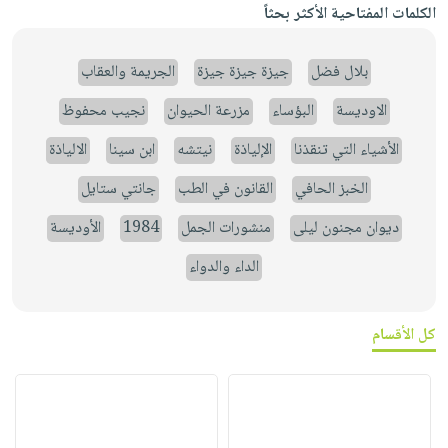
الكلمات المفتاحية الأكثر بحثاً
بلال فضل
جيزة جيزة جيزة
الجريمة والعقاب
الاوديسة
البؤساء
مزرعة الحيوان
نجيب محفوظ
الأشياء التي تنقذنا
الإلياذة
نيتشه
ابن سينا
الالياذة
الخبز الحافي
القانون في الطب
جانتي ستايل
ديوان مجنون ليلى
منشورات الجمل
1984
الأوديسة
الداء والدواء
كل الأقسام