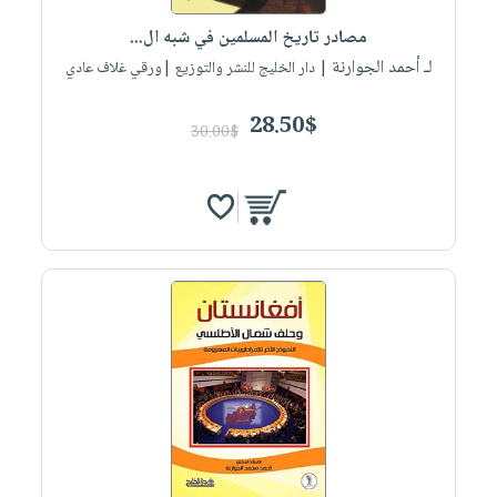
صابون
فيديوهات
عربة
مصادر تاريخ المسلمين في شبه ال...
أطفال
أسئلة
التسوق
لـ أحمد الجوارنة
| دار الخليج للنشر والتوزيع |ورقي غلاف عادي
مناسبات
يتكرر
طرحها
نشرة
28.50$
30.00$
الإصدارات
خدمات
نيل
وفرات
انشر
كتابك
تواصل
معنا