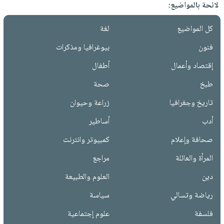
لائحة بالمواضيع:
كل المواضيع
لغة
فنون
بيوغرافيا ومذكرات
إقتصاد وأعمال
أطفال
طبخ
صحة
تاريخ وجغرافيا
زراعة وحيوان
أدب
أساطير
صحافة وإعلام
كمبيوتر وانترنت
المرأة والعائلة
مراجع
دين
العلوم والطبيعة
رياضة وتسالي
سياسة
فلسفة
علوم إجتماعية