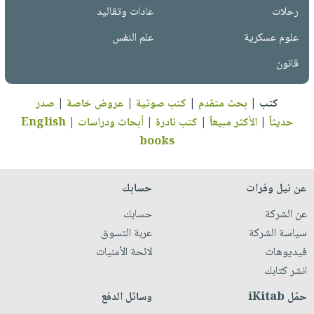
رحلات
عادات وتقاليد
علوم عسكرية
علم النفس
قانون
كتب
|
بحث متقدم
|
كتب صوتية
|
عروض خاصة
|
صدر
حديثاً
|
الأكثر مبيعاً
|
كتب نادرة
|
أبحاث ودراسات
|
English
books
عن نيل وفرات
حسابك
عن الشركة
حسابك
سياسة الشركة
عربة التسوق
فيديوهات
لائحة الأمنيات
انشر كتابك
حمّل iKitab
وسائل الدفع