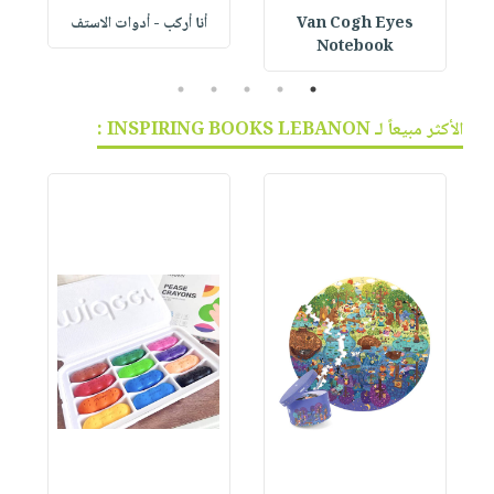
Van Cogh Eyes
أنا أركب - أدوات الاستف
 1
Notebook
5
4
3
2
1
الأكثر مبيعاً لـ INSPIRING BOOKS LEBANON :