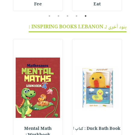
Fee
Eat
5
4
3
2
1
بنود أخرى لـ INSPIRING BOOKS LEBANON :
Duck Bath Book : كتاب ا
Mental Math
e