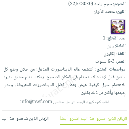
العناية
الأكثر
الحجم:
حجم واحد (0×30×22.5)
شحن
أدوات
بالأسنان
مبيعاً
اللون:
متعدد الألوان
مجاني
المائدة
الحمية
العودة
بنود
الأوعية
والتغذية
للمدارس
مختارة
والتخزين
اشتراكات
اكسسوارات
عدد القطع:
1
أدوات
كتب
كل
المادة:
ورق
بحث
المطبخ
الاشتراكات
اكسسوارات
اللغة:
إنكليزي
متقدم
منزلية
صندوق
العمر:
3-6 سنوات
القراءة
مواصفات المنتج:
اكتشف
عالم
الديناصورات
المذهل!
من
خلال
وضع
كل
اكسسوارات
نيل
ملصق
قابل
لإعادة
الاستخدام
في
المكان
الصحيح،
يمكنك
تعلم
حقائق
مثيرة
iKitab
ملابس
وفرات
للاهتمام
حول
كيفية
عيش
بعض
أفضل
الديناصورات
المعروفة،
ومدى
بلا
مطرزات
حجمها
وأكثر
من
ذلك
بكثير.
حدود
عن
حقائب
حسابك
info@nwf.com
لطلب كميّة كبيرة، الرجاء التواصل معنا على
الشركة
حلي
لائحة
سياسة
عناية
الزبائن الذين اشتروا هذا البند اشتروا أيضاً
الزبائن الذين شاهدوا هذا البند
الأمنيات
الشركة
بالذات