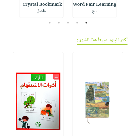
ur
Crystal Bookmark :
Word Pair Learning
Str
: تع
فاصل
5
4
3
2
1
أكثر البنود مبيعاً هذا الشهر :