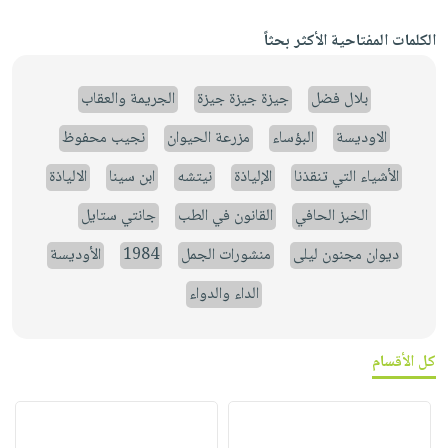
الكلمات المفتاحية الأكثر بحثاً
بلال فضل
جيزة جيزة جيزة
الجريمة والعقاب
الاوديسة
البؤساء
مزرعة الحيوان
نجيب محفوظ
الأشياء التي تنقذنا
الإلياذة
نيتشه
ابن سينا
الالياذة
الخبز الحافي
القانون في الطب
جانتي ستايل
ديوان مجنون ليلى
منشورات الجمل
1984
الأوديسة
الداء والدواء
كل الأقسام