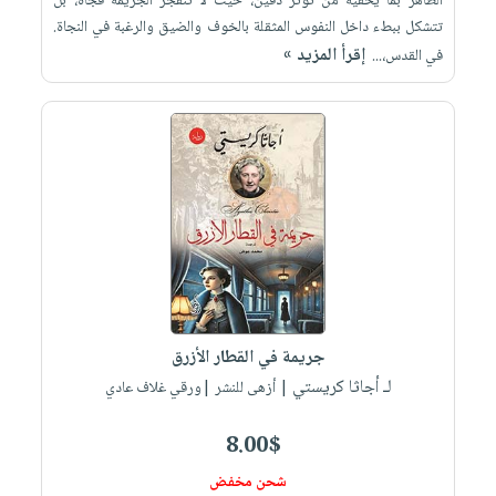
الظاهر بما يخفيه من توتر دفين، حيث لا تنفجر الجريمة فجأة، بل
تتشكل ببطء داخل النفوس المثقلة بالخوف والضيق والرغبة في النجاة.
إقرأ المزيد »
في القدس،...
جريمة في القطار الأزرق
لـ أجاثا كريستي
| أزهى للنشر |ورقي غلاف عادي
8.00$
شحن مخفض