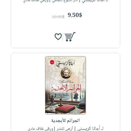
لـ أجاثا كريستي
| دار التنوع الثقافي |ورقي غلاف عادي
9.50$
10.00$
الجرائم الأبجدية
لـ أجاثا كريستي
| أزهى للنشر |ورقي غلاف عادي