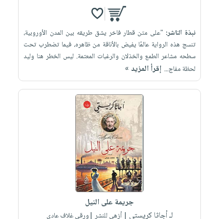
نبذة الناشر:
"على متن قطار فاخر يشق طريقه بين المدن الأوروبية،
تنسج هذه الرواية عالمًا يفيض بالأناقة من ظاهره، فيما تضطرب تحت
سطحه مشاعر الطمع والخذلان والرغبات المعتمة. ليس الخطر هنا وليد
إقرأ المزيد »
لحظة مفاج...
جريمة على النيل
لـ أجاثا كريستي
| أزهى للنشر |ورقي غلاف عادي