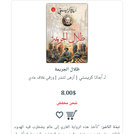
صابون
فيديوهات
عربة
أطفال
أسئلة
التسوق
مناسبات
يتكرر
طرحها
نشرة
الإصدارات
خدمات
نيل
وفرات
انشر
ظلال الجريمة
كتابك
لـ أجاثا كريستي
| أزهى للنشر |ورقي غلاف عادي
تواصل
معنا
8.00$
شحن مخفض
نبذة الناشر:
"تأخذ هذه الرواية القارئ إلى عالم يضطرب فيه الهدوء