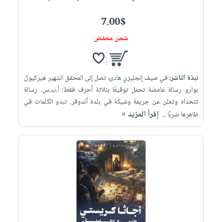
7.00$
شحن مخفض
نبذة الناشر:
في صيف إنجليزي هادئ، تصل إلى المحقق الشهير هيركيول
بوارو رسالة غامضة تحمل توقيعًا بثلاثة أحرف فقط: أ.ب.س. رسالة
تتحداه وتعلن عن جريمة وشيكة في بلدة أندوفر. تبدو الكلمات في
إقرأ المزيد »
ظاهرها ضربًا ...