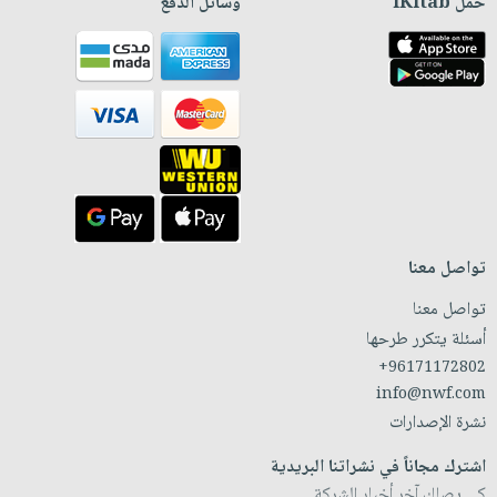
حمّل iKitab
وسائل الدفع
تواصل معنا
تواصل معنا
أسئلة يتكرر طرحها
+96171172802
info@nwf.com
نشرة الإصدارات
اشترك مجاناً في نشراتنا البريدية
كي يصلك آخر أخبار الشركة