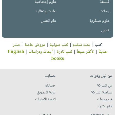
فلسفة
علوم إجتماعية
رحلات
عادات وتقاليد
علوم عسكرية
علم النفس
قانون
كتب
|
بحث متقدم
|
كتب صوتية
|
عروض خاصة
|
صدر
حديثاً
|
الأكثر مبيعاً
|
كتب نادرة
|
أبحاث ودراسات
|
English
books
عن نيل وفرات
حسابك
عن الشركة
حسابك
سياسة الشركة
عربة التسوق
فيديوهات
لائحة الأمنيات
انشر كتابك