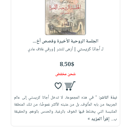
العناية
الأكثر
شحن
أدوات
بالأسنان
مبيعاً
مجاني
المائدة
الحمية
العودة
بنود
الأوعية
والتغذية
للمدارس
مختارة
والتخزين
اشتراكات
اكسسوارات
الجلسة الروحية الأخيرة وقصص أخ...
أدوات
كتب
كل
بحث
لـ أجاثا كريستي
المطبخ
| أزهى للنشر |ورقي غلاف عادي
الاشتراكات
اكسسوارات
متقدم
منزلية
صندوق
8.50$
القراءة
اكسسوارات
شحن مخفض
iKitab
ملابس
نيل
بلا
مطرزات
وفرات
حدود
نبذة الناشر:
" في هذه المجموعة، لا تدخل أجاثا كريستي إلى عالم
حقائب
عن
حسابك
الجريمة من بابه المألوف، بل من عتبته الأكثر غموضًا؛ من تلك المنطقة
حلي
الشركة
الملتبسة التي يختلط فيها الخوف بالرغبة، والحدس بالوهم، والحقيقة
عناية
لائحة
سياسة
إقرأ المزيد »
ب...
بالذات
الأمنيات
الشركة