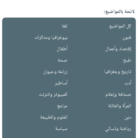
لائحة بالمواضيع:
كل المواضيع
لغة
فنون
بيوغرافيا ومذكرات
إقتصاد وأعمال
أطفال
طبخ
صحة
تاريخ وجغرافيا
زراعة وحيوان
أدب
أساطير
صحافة وإعلام
كمبيوتر وانترنت
المرأة والعائلة
مراجع
دين
العلوم والطبيعة
رياضة وتسالي
سياسة