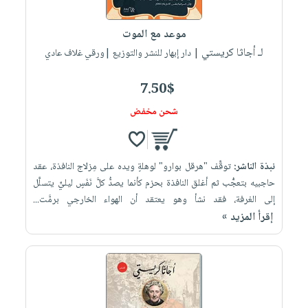
إختياراتنا
تعليمية
أسئلة
إختياراتنا
المواضيع
iKitab
يتكرر
موعد مع الموت
كتب
بلا
الأكثر
طرحها
لـ أجاثا كريستي
أكاديمية
| دار إبهار للنشر والتوزيع |ورقي غلاف عادي
الصحة
حدود
مبيعاً
تحميل
والعناية
صندوق
أسئلة
إختياراتنا
masmu3
7.50$
الشخصية
القراءة
يتكرر
وسائل
على
جديد
شحن مخفض
English
طرحها
تعليمية
Android
books
الكل
تحميل
صندوق
تحميل
iKitab
أجهزة
القراءة
المطبخ
masmu3
نبذة الناشر:
توقَّف "هرقل بوارو" لوهلةٍ ويده على مِزلاج النافذة، عقد
على
العناية
والسفرة
على
جوائز
حاجبيه بتعجُّب ثم أغلق النافذة بحزم كأنما يصدُّ كلَّ نَفَسٍ ليليٍّ يتسلَّل
Android
جديد
الشخصية
Apple
إلى الغرفة، فقد نشأ وهو يعتقد أن الهواء الخارجي برمَّت...
تحميل
العناية
إقرأ المزيد »
الكل
iKitab
وتصفيف
أواني
متجر
على
الشعر
الطهي
الهدايا
Apple
العناية
أدوات
بالجسم
أقسام
الخبز