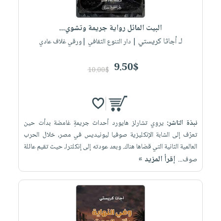
البيت المائل رواية جريمة وتشوي...
لـ أجاثا كريستي
| دار التنوع الثقافي |ورقي غلاف عادي
9.50$
10.00$
نبذة الناشر:
يروي تشارلز هايورد أحداث جريمةٍ غامضة بدأت حين
تعرّف إلى الشابة الإنكليزية صوفيا ليونيديس في مصر، خلال الحرب
العالمية الثانية التي قضاها هناك. وبعد عودته إلى إنكلترا، حيث تقيم عائلة
إقرأ المزيد »
صوف...