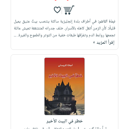
نبذة الناشر:
في أطراف بلدة إنجليزية ساكنة ينتصب بيتٌ عتيق يميل
قليلًا، كأن الزمن أثقل كاهله بالأسرار. خلف جدرانه المتشققة تعيش عائلة
تجمعها روابط الدم وتفرّقها طبقات خفية من التوتر والطموح والغيرة. ...
إقرأ المزيد »
خطر في البيت الأخير