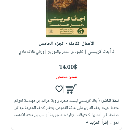
الأعمال الكاملة - الجزء الخامس
لـ أجاثا كريستي
| كليوباترا للنشر والتوزيع |ورقي غلاف عادي
14.00$
شحن مخفض
نبذة الناشر:
«أجاثا كريستي ليست مجرد راوية جرائم، بل مهندسة لعوالم
متقنة حيث يقف القارئ على حافة الغموض، ينتظر كشف الحقيقة مع كل
صفحة. في أعمالها، لا تتوقف الإثارة عند جريمة أو سر، بل تمتد لتكشف
إقرأ المزيد »
تعق...