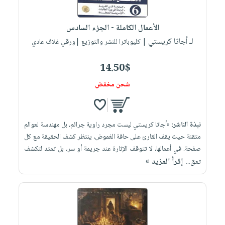
الأعمال الكاملة - الجزء السادس
لـ أجاثا كريستي
| كليوباترا للنشر والتوزيع |ورقي غلاف عادي
14.50$
شحن مخفض
نبذة الناشر:
«أجاثا كريستي ليست مجرد راوية جرائم، بل مهندسة لعوالم
متقنة حيث يقف القارئ على حافة الغموض، ينتظر كشف الحقيقة مع كل
صفحة. في أعمالها، لا تتوقف الإثارة عند جريمة أو سر، بل تمتد لتكشف
إقرأ المزيد »
تعق...