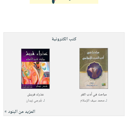
صابون
فيديوهات
عربة
أطفال
أسئلة
التسوق
مناسبات
يتكرر
طرحها
نشرة
الإصدارات
خدمات
كتب الكترونية
نيل
وفرات
انشر
كتابك
تواصل
معنا
مباحث في أدب الغر
عذراء قريش
لـ
محمد سيف الإسلام
لـ
جُرجي زيدان
المزيد من البنود »