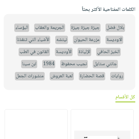
الكلمات المفتاحية الأكثر بحثاً
بلال فضل
جيزة جيزة جيزة
الجريمة والعقاب
البؤساء
الاوديسة
مزرعة الحيوان
نيتشه
الأشياء التي تنقذنا
الخبز الحافي
الإلياذة
الأوديسة
القانون في الطب
جانتي ستايل
نجيب محفوظ
1984
ابن سينا
روايات
قصة الحضارة
لعبة العروش
منشورات الجمل
كل الأقسام