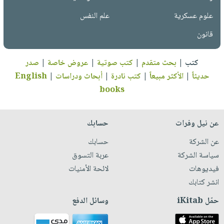
علوم عسكرية
علم النفس
قانون
كتب
|
بحث متقدم
|
كتب صوتية
|
عروض خاصة
|
صدر
حديثاً
|
الأكثر مبيعاً
|
كتب نادرة
|
أبحاث ودراسات
|
English
books
عن نيل وفرات
حسابك
عن الشركة
حسابك
سياسة الشركة
عربة التسوق
فيديوهات
لائحة الأمنيات
انشر كتابك
حمّل iKitab
وسائل الدفع