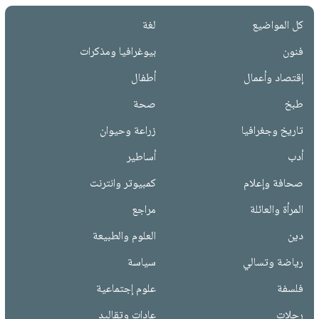
كل المواضيع
لغة
فنون
بيوغرافيا ومذكرات
إقتصاد وأعمال
أطفال
طبخ
صحة
تاريخ وجغرافيا
زراعة وحيوان
أدب
أساطير
صحافة وإعلام
كمبيوتر وانترنت
المرأة والعائلة
مراجع
دين
العلوم والطبيعة
رياضة وتسالي
سياسة
فلسفة
علوم إجتماعية
رحلات
عادات وتقاليد