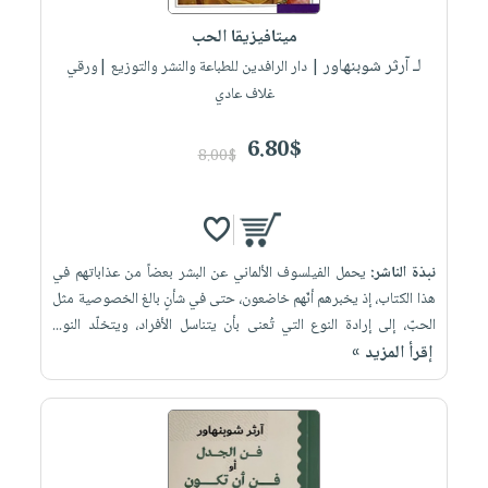
ميتافيزيقا الحب
لـ آرثر شوبنهاور
| دار الرافدين للطباعة والنشر والتوزيع |ورقي
غلاف عادي
6.80$
8.00$
نبذة الناشر:
يحمل الفيلسوف الألماني عن البشر بعضاً من عذاباتهم في
هذا الكتاب، إذ يخبرهم أنّهم خاضعون، حتى في شأنٍ بالغ الخصوصية مثل
الحبّ، إلى إرادة النوع التي تُعنى بأن يتناسل الأفراد، ويتخلّد النو...
إقرأ المزيد »