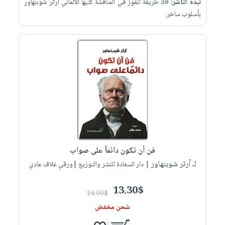
نبذة الناشر:
38 طريقة للفوز في المناقشة كتبها الألماني أرثر شوبنهاور
بأسلوب ساخر.
فن أن تكون دائماً على صواب
لـ آرثر شوبنهاور
| دار السعادة للنشر والتوزيع |ورقي غلاف عادي
13.30$
14.00$
شحن مخفض