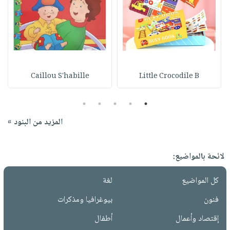
Caillou S'habille
Little Crocodile B
5
4
3
2
1
المزيد من البنود »
لائحة بالمواضيع:
كل المواضيع
لغة
فنون
بيوغرافيا ومذكرات
إقتصاد وأعمال
أطفال