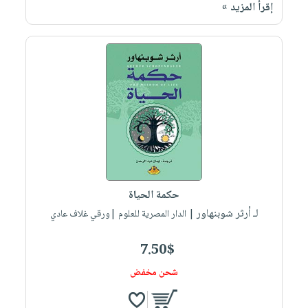
إقرأ المزيد »
حكمة الحياة
لـ أرثر شوبنهاور
| الدار المصرية للعلوم |ورقي غلاف عادي
7.50$
شحن مخفض