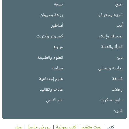
طبخ
صحة
تاريخ وجغرافيا
زراعة وحيوان
أدب
أساطير
صحافة وإعلام
كمبيوتر وانترنت
المرأة والعائلة
مراجع
دين
العلوم والطبيعة
رياضة وتسالي
سياسة
فلسفة
علوم إجتماعية
رحلات
عادات وتقاليد
علوم عسكرية
علم النفس
قانون
كتب
|
بحث متقدم
|
كتب صوتية
|
عروض خاصة
|
صدر