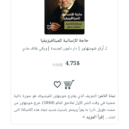
العناية
الأكثر
شحن
أدوات
بالأسنان
مبيعاً
مجاني
المائدة
الحمية
العودة
بنود
الأوعية
والتغذية
للمدارس
مختارة
والتخزين
اشتراكات
اكسسوارات
حاجة الإنسانية للميتافيزيقيا
أدوات
كتب
كل
بحث
لـ آرثر شوبنهاور
المطبخ
| دار دلمون الجديدة |ورقي غلاف عادي
الاشتراكات
اكسسوارات
متقدم
منزلية
صندوق
4.75$
5.00$
القراءة
اكسسوارات
iKitab
ملابس
نيل
بلا
مطرزات
وفرات
حدود
نبذة الناشر:
التعريف الذي يقترح شوينهاور للفيلسوف هو صورة ذاتية
حقائب
عن
حسابك
ضمنية في وقت النشر الأول لملاحق العالم (1844)، خرج شوبنهاور من
حلي
الشركة
صمت طويل. نادرا ما يقرأ ويشعر باستياء شديد تجاه هذه اللامبالاة التى
عناية
لائحة
سياسة
إقرأ المزيد »
تشك...
بالذات
الأمنيات
الشركة