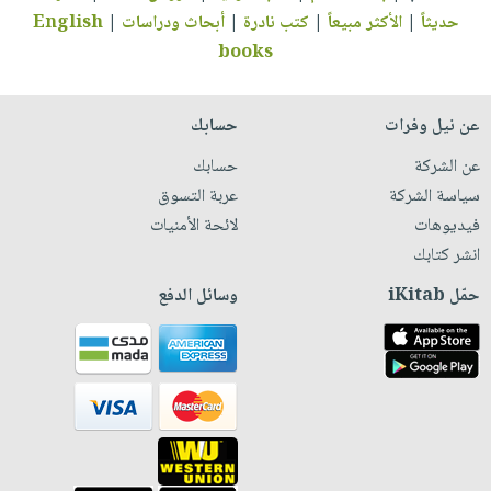
حديثاً
|
الأكثر مبيعاً
|
كتب نادرة
|
أبحاث ودراسات
|
English
books
عن نيل وفرات
حسابك
عن الشركة
حسابك
سياسة الشركة
عربة التسوق
فيديوهات
لائحة الأمنيات
انشر كتابك
حمّل iKitab
وسائل الدفع