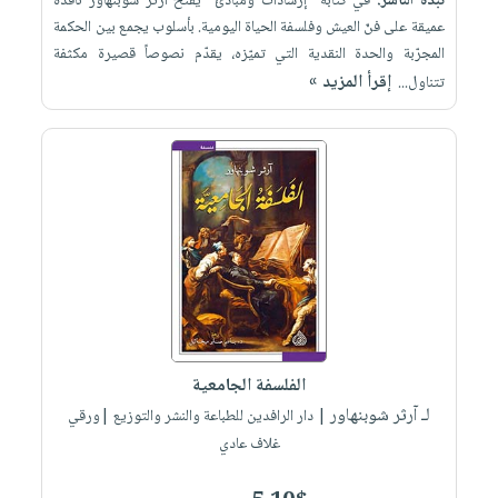
نبذة الناشر:
في كتابه "إرشادات ومبادئ" يفتح آرثر شوبنهاور نافذة
عميقة على فنّ العيش وفلسفة الحياة اليومية. بأسلوب يجمع بين الحكمة
المجرّبة والحدة النقدية التي تميّزه، يقدّم نصوصاً قصيرة مكثفة
إقرأ المزيد »
تتناول...
الفلسفة الجامعية
لـ آرثر شوبنهاور
| دار الرافدين للطباعة والنشر والتوزيع |ورقي
غلاف عادي