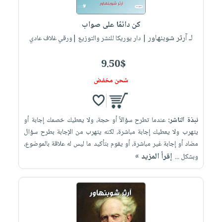
إختياراتنا
تعليمية
أسئلة
إختياراتنا
المواضيع
iKitab
يتكرر
كن دائمًا على صواب
كتب
بلا
الأكثر
طرحها
لـ آرثر شوبنهاور
أكاديمية
| دار يوريكا للنشر والتوزيع |ورقي غلاف عادي
الصحة
حدود
مبيعاً
تحميل
والعناية
صندوق
أسئلة
وسائل
masmu3
9.50$
الشخصية
القراءة
يتكرر
تعليمية
على
جديد
شحن مخفض
English
طرحها
صندوق
Android
books
الكل
تحميل
القراءة
تحميل
iKitab
أجهزة
جوائز
المطبخ
masmu3
نبذة الناشر:
عندما تطرح سؤالاً أو حجة، ولا يعطيك خصمك إجابة أو
على
العناية
والسفرة
على
يتهرب ولا يعطيك إجابة مباشرة، لكنه يتهرب من الإجابة بطرح سؤال
Android
جديد
الشخصية
Apple
مضاد أو إجابة غير مباشرة، أو يقوم بتأكيد ما ليس له علاقة بالموضوع،
تحميل
العناية
إقرأ المزيد »
وبشكل ...
الكل
iKitab
وتصفيف
أواني
متجر
على
الشعر
الطهي
الهدايا
Apple
العناية
أدوات
بالجسم
أقسام
الخبز