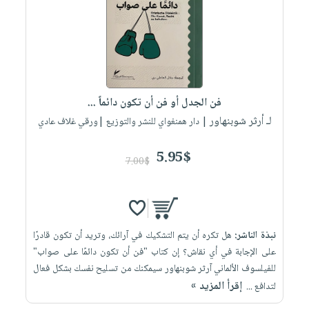
فن الجدل أو فن أن تكون دائماً ...
لـ أرثر شوبنهاور
| دار همنغواي للنشر والتوزيع |ورقي غلاف عادي
5.95$
7.00$
نبذة الناشر:
هل تكره أن يتم التشكيك في آرائك، وتريد أن تكون قادرًا
على الإجابة في أي نقاش؟ إن كتاب "فن أن تكون دائمًا على صواب"
للفيلسوف الألماني آرثر شوبنهاور سيمكنك من تسليح نفسك بشكل فعال
إقرأ المزيد »
لتدافع ...