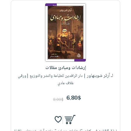
صابون
فيديوهات
عربة
أطفال
أسئلة
التسوق
مناسبات
يتكرر
طرحها
نشرة
الإصدارات
خدمات
نيل
وفرات
انشر
إرشادات ومبادئ مقالات
كتابك
لـ آرثر شوبنهاور
| دار الرافدين للطباعة والنشر والتوزيع |ورقي
تواصل
غلاف عادي
معنا
6.80$
8.00$