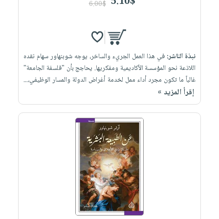
5.10$
6.00$
نبذة الناشر:
في هذا العمل الجريء والساخر، يوجه شوبنهاور سهام نقده
اللاذعة نحو المؤسسة الأكاديمية ومفكريها. يحاجج بأن "فلسفة الجامعة"
غالباً ما تكون مجرد أداء ممل لخدمة أغراض الدولة والمسار الوظيفي،...
إقرأ المزيد »