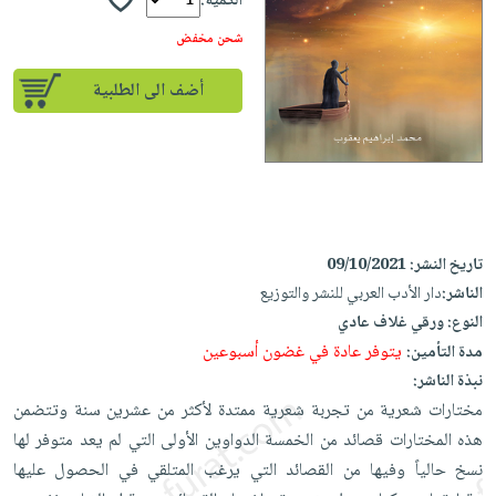
إختياراتنا
الكمية:
تعليمية
أسئلة
إختياراتنا
المواضيع
iKitab
شحن مخفض
يتكرر
كتب
بلا
الأكثر
طرحها
أكاديمية
الصحة
أضف الى الطلبية
حدود
مبيعاً
تحميل
والعناية
صندوق
أسئلة
إختياراتنا
masmu3
الشخصية
القراءة
يتكرر
وسائل
على
جديد
English
طرحها
تعليمية
Android
books
الكل
تحميل
صندوق
تحميل
iKitab
أجهزة
القراءة
المطبخ
masmu3
تاريخ النشر:
09/10/2021
على
العناية
والسفرة
على
جوائز
الناشر:
دار الأدب العربي للنشر والتوزيع
Android
جديد
الشخصية
Apple
النوع:
ورقي غلاف عادي
تحميل
العناية
يتوفر عادة في غضون أسبوعين
مدة التأمين:
الكل
iKitab
وتصفيف
نبذة الناشر:
أواني
متجر
على
الشعر
مختارات شعرية من تجربة شعرية ممتدة لأكثر من عشرين سنة وتتضمن
الطهي
الهدايا
Apple
هذه المختارات قصائد من الخمسة الدواوين الأولى التي لم يعد متوفر لها
العناية
أدوات
نسخ حالياً وفيها من القصائد التي يرغب المتلقي في الحصول عليها
بالجسم
أقسام
الخبز