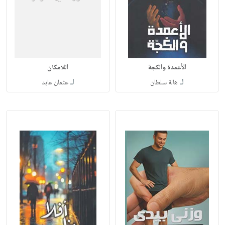
اللامكان
لـ
لـ
هالة سلطان
عثمان عابد