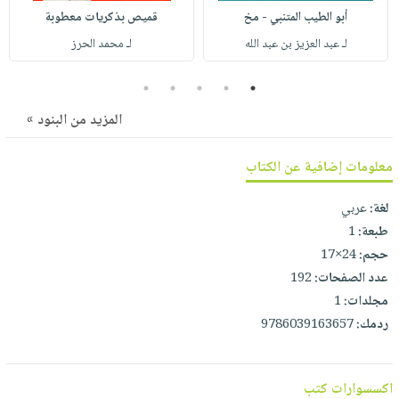
صابون
فيديوهات
أبو الطيب المتنبي - مخ
قميص بذكريات معطوبة
عربة
أطفال
أسئلة
لـ عبد العزيز بن عبد الله
لـ محمد الحرز
التسوق
مناسبات
يتكرر
5
4
3
2
1
طرحها
نشرة
الإصدارات
خدمات
المزيد من البنود »
نيل
وفرات
معلومات إضافية عن الكتاب
انشر
لغة:
عربي
كتابك
طبعة:
1
تواصل
حجم:
24×17
معنا
عدد الصفحات:
192
مجلدات:
1
ردمك:
9786039163657
اكسسوارات كتب