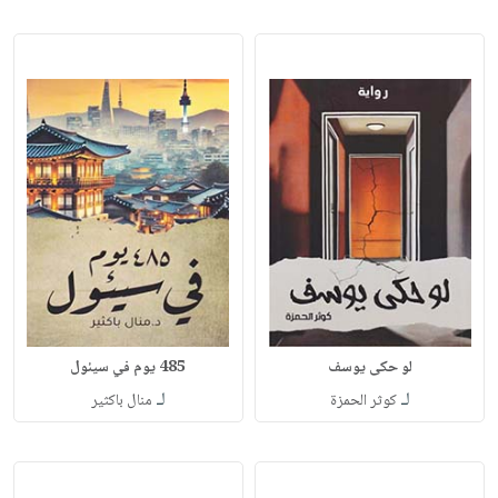
لو حكى يوسف
‎485 يوم في سيئول‎
لـ
لـ
كوثر الحمزة