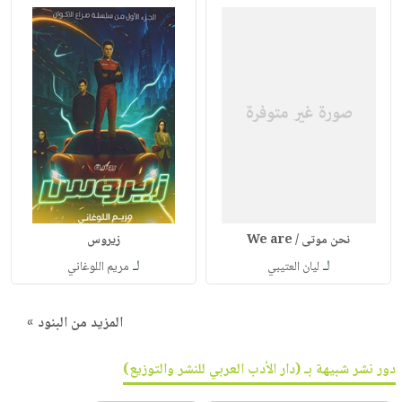
نحن موتى / We are
زيروس
لـ
لـ
ليان العتيبي
مريم اللوغاني
المزيد من البنود »
دور نشر شبيهة بـ (دار الأدب العربي للنشر والتوزيع)