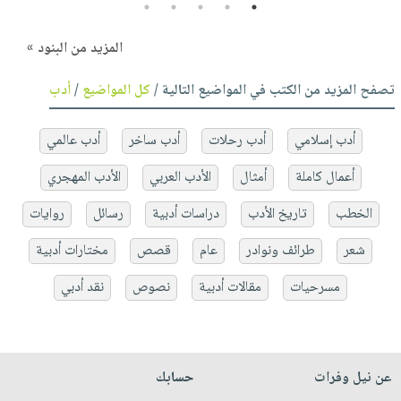
5
4
3
2
1
المزيد من البنود »
تصفح المزيد من الكتب في المواضيع التالية /
كل المواضيع
/
أدب
أدب إسلامي
أدب رحلات
أدب ساخر
أدب عالمي
أعمال كاملة
أمثال
الأدب العربي
الأدب المهجري
الخطب
تاريخ الأدب
دراسات أدبية
رسائل
روايات
شعر
طرائف ونوادر
عام
قصص
مختارات أدبية
مسرحيات
مقالات أدبية
نصوص
نقد أدبي
عن نيل وفرات
حسابك