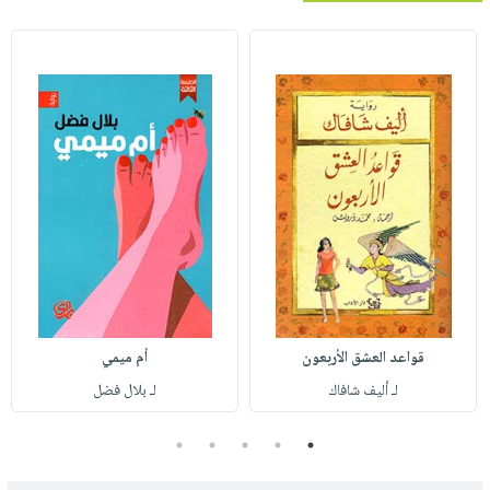
قواعد العشق الأربعون
أم ميمي
لـ أليف شافاك
لـ بلال فضل
5
4
3
2
1