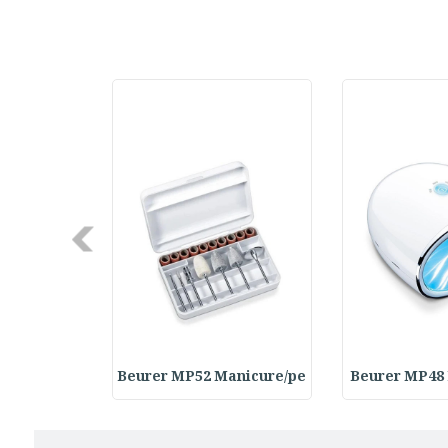
Next
Rasps Repl
Beurer MP52 Manicure/pe
Beurer MP48 