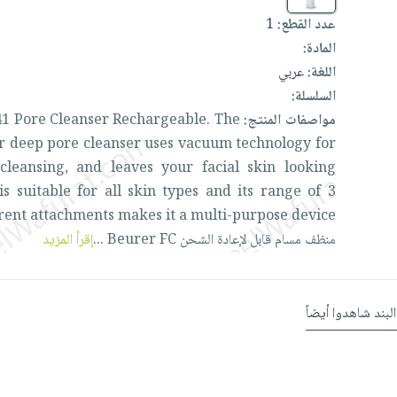
1
عدد القطع:
المادة:
اللغة:
عربي
السلسلة:
41
Pore
Cleanser
Rechargeable.
The
مواصفات المنتج:
r
deep
pore
cleanser
uses
vacuum
technology
for
cleansing,
and
leaves
your
facial
skin
looking
is
suitable
for
all
skin
types
and
its
range
of
3
erent
attachments
makes
it
a
multi-purpose
device.
إقرأ المزيد
...
Beurer
FC
الشحن
لإعادة
قابل
مسام
منظف
البند شاهدوا أيضاً