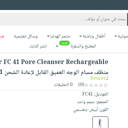
وتية
أطفال وناشئة
متجر الهدايا
وسائل تعليمية
شح
جديد
المطبخ والسفرة
انشر كتابك
منظف مسام الوجه العميق القابل لإعادة الشحن FC 41
Beurer
لـ
0 التعليقات
(0)
FC41
الموديل:
الحجم:
حجم واحد
اللون:
أبيض-بنفسجي