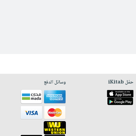
حمّل iKitab
وسائل الدفع