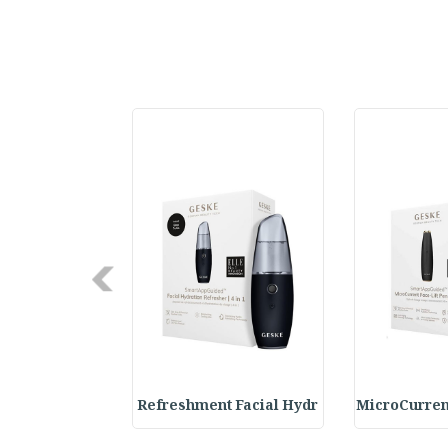
Next
ne Callus Rem
Refreshment Facial Hydr
MicroCurren