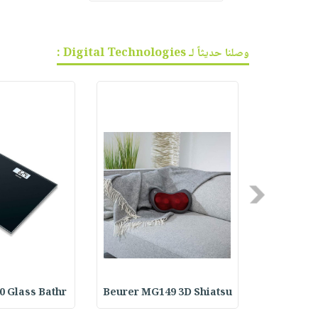
وصلنا حديثاً لـ Digital Technologies :
Previous
0 Glass Bathr
Beurer MG149 3D Shiatsu
Beurer IH