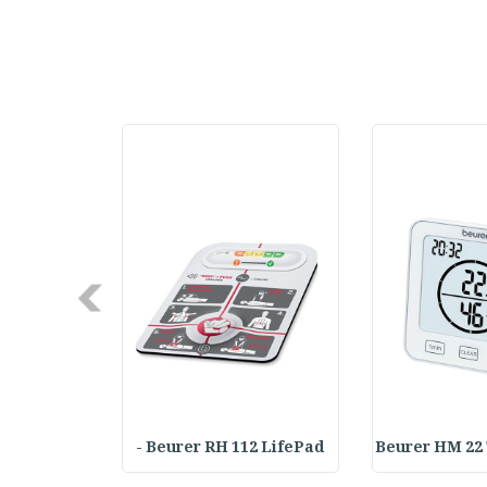
Next
Achilles T
Beurer RH 112 LifePad -
Beurer HM 22