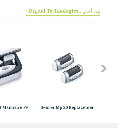
بنود أخرى لـ Digital Technologies :
Previous
1 Manicure Pe
Beurer Mp 26 Replacemen
Beurer MP