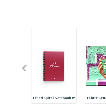
Next
XCLUSIVE
Lined Spiral Notebook w
Fabric Let
LECTI